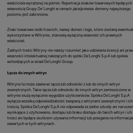
właściciela wyrażonej na piśmie. Rejestracja znaków towarowych będących
własnością Grupy De’Longhi w ramach jakiejkolwiek domeny najwyższego
poziomu jest zabroniona.
Znaki towarowe osób trzecich, nazwy domen i logo, które zostaną ewentual
wykorzystane w Witrynie, stanowią wyłączną własność ich prawnych
właścicieli.
Żadnych treści Witryny nie należy rozumieć jako udzielania licencji ani pra
własności intelektualnej należących do spółki De'Longhi S.p.A lub spółek
wchodzących w skład De'Longhi Group.
Łącza do innych witryn
Witryna ta może zawierać łącza lub odnośniki z lub do innych witryn
zewnętrznych. Takie łącza lub odnośniki do innych witryn zamieszczone w
witrynie służą wyłącznie wygodzie użytkowników. Spółka De'Longhi S.p.A
wyłącza wszelką odpowiedzialność związaną z witrynami zewnętrznymi i ich
treścią. Spółka De'Longhi S.p.A nie odpowiada za żadne szkody ani naruszen
wynikające z użytkowania, dostępu lub braku dostępu do takich witryn i ich
treści ani będące skutkiem używania informacji lub polegania na informacja
zawartych w tych witrynach.