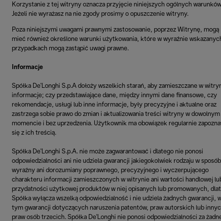
Korzystanie z tej witryny oznacza przyjęcie niniejszych ogólnych warunków
Jeżeli nie wyrażasz na nie zgody prosimy o opuszczenie witryny.
Poza niniejszymi uwagami prawnymi zastosowanie, poprzez Witrynę, mogą
mieć również określone warunki użytkowania, które w wyraźnie wskazanyc
przypadkach mogą zastąpić uwagi prawne.
Informacje
Spółka De'Longhi S.p.A dołoży wszelkich starań, aby zamieszczane w witry
informacje; czy przedstawiające dane, między innymi dane finansowe, czy
rekomendacje, usługi lub inne informacje, były precyzyjne i aktualne oraz
zastrzega sobie prawo do zmian i aktualizowania treści witryny w dowolnym
momencie i bez uprzedzenia. Użytkownik ma obowiązek regularnie zapozn
się z ich treścią.
Spółka De'Longhi S.p.A. nie może zagwarantować i dlatego nie ponosi
odpowiedzialności ani nie udziela gwarancji jakiegokolwiek rodzaju w sposób
wyraźny ani dorozumiany poprawnego, precyzyjnego i wyczerpującego
charakteru informacji zamieszczonych w witrynie ani wartości handlowej lu
przydatności użytkowej produktów w niej opisanych lub promowanych, dla
Spółka wyłącza wszelką odpowiedzialność i nie udziela żadnych gwarancji, 
tym gwarancji dotyczących naruszenia patentów, praw autorskich lub inny
praw osób trzecich. Spółka De'Longhi nie ponosi odpowiedzialności za żadn