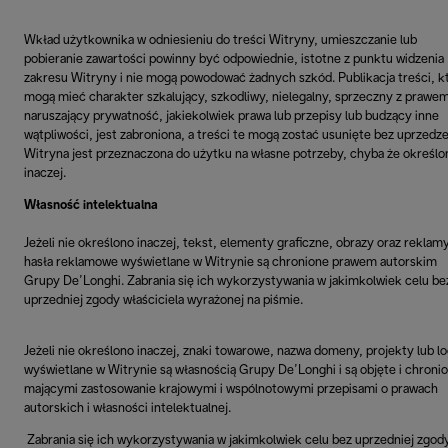
Wkład użytkownika w odniesieniu do treści Witryny, umieszczanie lub
pobieranie zawartości powinny być odpowiednie, istotne z punktu widzenia
zakresu Witryny i nie mogą powodować żadnych szkód. Publikacja treści, k
mogą mieć charakter szkalujący, szkodliwy, nielegalny, sprzeczny z prawe
naruszający prywatność, jakiekolwiek prawa lub przepisy lub budzący inne
wątpliwości, jest zabroniona, a treści te mogą zostać usunięte bez uprzedze
Witryna jest przeznaczona do użytku na własne potrzeby, chyba że określo
inaczej.
Własność intelektualna
Jeżeli nie określono inaczej, tekst, elementy graficzne, obrazy oraz reklamy
hasła reklamowe wyświetlane w Witrynie są chronione prawem autorskim
Grupy De’Longhi. Zabrania się ich wykorzystywania w jakimkolwiek celu be
uprzedniej zgody właściciela wyrażonej na piśmie.
Jeżeli nie określono inaczej, znaki towarowe, nazwa domeny, projekty lub l
wyświetlane w Witrynie są własnością Grupy De’Longhi i są objęte i chroni
mającymi zastosowanie krajowymi i wspólnotowymi przepisami o prawach
autorskich i własności intelektualnej.
Zabrania się ich wykorzystywania w jakimkolwiek celu bez uprzedniej zgod