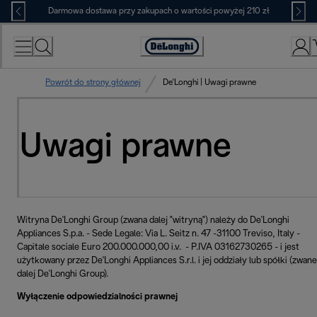
Skip
Darmowa dostawa przy zakupach o wartości powyżej 210 zł
to
Content
Deklaracja
dostępności
Powrót do strony głównej
De'Longhi | Uwagi prawne
Uwagi prawne
Witryna De'Longhi Group (zwana dalej "witryną") należy do De'Longhi
Appliances S.p.a. - Sede Legale: Via L. Seitz n. 47 -31100 Treviso, Italy -
Capitale sociale Euro 200.000.000,00 i.v. - P.IVA 03162730265 - i jest
użytkowany przez De'Longhi Appliances S.r.l. i jej oddziały lub spółki (zwane
dalej De'Longhi Group).
Wyłączenie odpowiedzialności prawnej