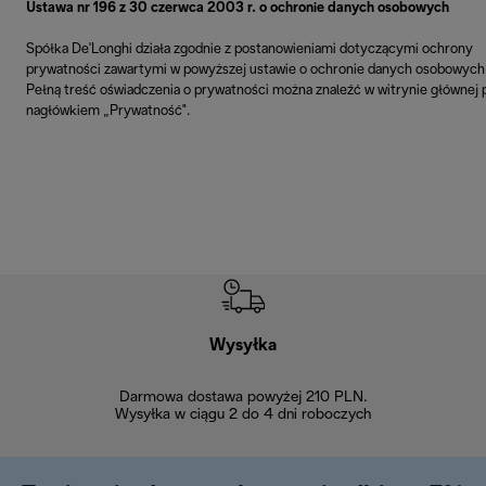
Ustawa nr 196 z 30 czerwca 2003 r. o ochronie danych osobowych
Spółka De'Longhi działa zgodnie z postanowieniami dotyczącymi ochrony
prywatności zawartymi w powyższej ustawie o ochronie danych osobowych
Pełną treść oświadczenia o prywatności można znaleźć w witrynie głównej 
nagłówkiem „Prywatność".
Wysyłka
Bez
Darmowa dostawa powyżej 210 PLN.
Możesz bezp
Wysyłka w ciągu 2 do 4 dni roboczych
zakupiony w na
w ciągu 14