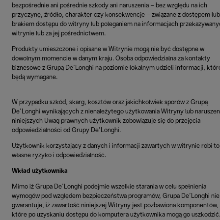
bezpośrednie ani pośrednie szkody ani naruszenia – bez względu na ich
przyczynę, źródło, charakter czy konsekwencje – związane z dostępem lub
brakiem dostępu do witryny lub poleganiem na informacjach przekazywany
witrynie lub za jej pośrednictwem.
Produkty umieszczone i opisane w Witrynie mogą nie być dostępne w
dowolnym momencie w danym kraju. Osoba odpowiedzialna za kontakty
biznesowe z Grupą De’Longhi na poziomie lokalnym udzieli informacji, któr
będą wymagane.
W przypadku szkód, skarg, kosztów oraz jakichkolwiek sporów z Grupą
De’Longhi wynikających z nienależytego użytkowania Witryny lub naruszen
niniejszych Uwag prawnych użytkownik zobowiązuje się do przejęcia
odpowiedzialności od Grupy De’Longhi.
Użytkownik korzystający z danych i informacji zawartych w witrynie robi to
własne ryzyko i odpowiedzialność.
Wkład użytkownika
Mimo iż Grupa De’Longhi podejmie wszelkie starania w celu spełnienia
wymogów pod względem bezpieczeństwa programów, Grupa De’Longhi nie
gwarantuje, iż zawartość niniejszej Witryny jest pozbawiona komponentów,
które po uzyskaniu dostępu do komputera użytkownika mogą go uszkodzić