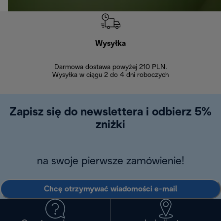
Wysyłka
Bez
Darmowa dostawa powyżej 210 PLN.
Możesz bezp
Wysyłka w ciągu 2 do 4 dni roboczych
zakupiony w na
w ciągu 14
Zapisz się do newslettera i odbierz 5%
zniżki
na swoje pierwsze zamówienie!
Chcę otrzymywać wiadomości e-mail