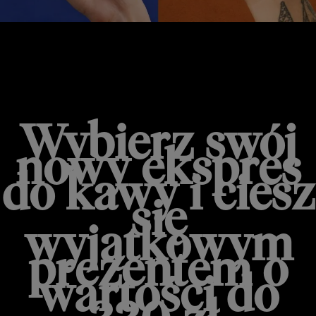
PROMOCJA HOT & COLD
Wybierz swój
nowy ekspres
do kawy i ciesz
się
wyjątkowym
prezentem o
wartości do