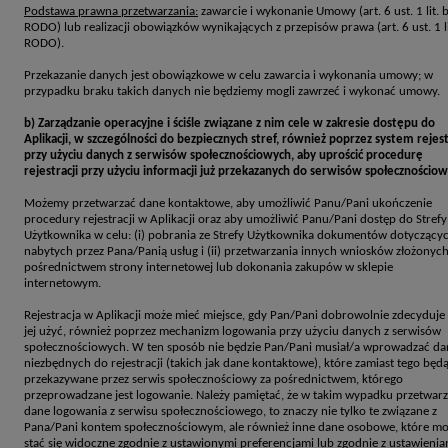
Podstawa prawna przetwarzania:
zawarcie i wykonanie Umowy (art. 6 ust. 1 lit. 
RODO) lub realizacji obowiązków wynikających z przepisów prawa (art. 6 ust. 1 li
RODO).
Przekazanie danych jest obowiązkowe w celu zawarcia i wykonania umowy; w
przypadku braku takich danych nie będziemy mogli zawrzeć i wykonać umowy.
b) Zarządzanie operacyjne i ściśle związane z nim cele w zakresie dostępu do
Aplikacji, w szczególności do bezpiecznych stref, również poprzez system rejest
przy użyciu danych z serwisów społecznościowych, aby uprościć procedurę
rejestracji przy użyciu informacji już przekazanych do serwisów społecznościow
Możemy przetwarzać dane kontaktowe, aby umożliwić Panu/Pani ukończenie
procedury rejestracji w Aplikacji oraz aby umożliwić Panu/Pani dostęp do Strefy
Użytkownika w celu: (i) pobrania ze Strefy Użytkownika dokumentów dotyczący
nabytych przez Pana/Panią usług i (ii) przetwarzania innych wniosków złożonych
pośrednictwem strony internetowej lub dokonania zakupów w sklepie
internetowym.
Rejestracja w Aplikacji może mieć miejsce, gdy Pan/Pani dobrowolnie zdecyduje 
jej użyć, również poprzez mechanizm logowania przy użyciu danych z serwisów
społecznościowych. W ten sposób nie będzie Pan/Pani musiał/a wprowadzać d
niezbędnych do rejestracji (takich jak dane kontaktowe), które zamiast tego będ
przekazywane przez serwis społecznościowy za pośrednictwem, którego
przeprowadzane jest logowanie. Należy pamiętać, że w takim wypadku przetwar
dane logowania z serwisu społecznościowego, to znaczy nie tylko te związane z
Pana/Pani kontem społecznościowym, ale również inne dane osobowe, które m
stać się widoczne zgodnie z ustawionymi preferencjami lub zgodnie z ustawienia