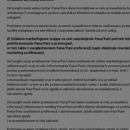
De’Longhi może wykorzystać Pana/Pani dane kontaktowe w celu prowadzenia b
ankietowych oceniających poziom satysfakcji klientów w związku ze świadczony
usługami.
Podstawy prawne przetwarzania: prawnie uzasadniony interes realizowany prze
Spółkę polegający na weryfikacji i poprawie jakości świadczonych usług.
d) Działania marketingowe mające na celu zaspokojenie Pana/Pani potrzeb lub
poinformowanie Pana/Pani o promocjach,
w tym także z uwzględnieniem Pana/Pani preferencji (zapis obejmuje również
marketing profilowany)
De’Longhi może przetwarzać Pana/Pani dane osobowe do celów marketingowych
reklamowych oraz w celu informowania Pana/Pani o kampaniach promocyjnych
pomocą automatycznych środków komunikacji (m.in. wiadomości e-mail, SMS i
innych narzędzi
o komunikacji masowej) oraz tradycyjnych metod kontaktu (na przykład
telefonicznie), w tym w celu przeprowadzenia badań rynku i analiz statystycznyc
jeżeli wyrazi Pan/Pani na to zgodę w zakresie określonym w oświadczeniu o
wyrażeniu zgody.
De’Longhi może także przetwarzać Pana/Pani dane osobowe w celu przesyłania
informacji reklamowych według Pana/Pani profilu klienta określonego na podst
Pana/Pani osobistych preferencji i zainteresowań, jeżeli udzieli nam Pan/Pani
wyraźnej zgody
i w przewidzianym w niej zakresie.
Podstawy prawne przetwarzania: zgoda, przy czym nieudzielenie zgody w żaden