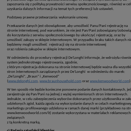
zapoznania się z polityką prywatności serwisu społecznościowego, również w ce
uzyskania dalszych informacji na temat tych preferencji lub ustawień.
Podstawy prawne przetwarzania: wykonanie umowy.
Przekazanie danych jest obowiązkowe, aby umożliwić Panu/Pani rejestrację na
stronie internetowej, pod warunkiem, że nie jest Pan/Pani zobowiązany/zobowi
do korzystania z serwisu społecznościowego by ukończyć rejestrację, oraz by
umożliwić zakupy w sklepie internetowym. W przypadku braku takich danych ni
będziemy mogli umożliwić rejestracji się na stronie internetowej
oraz robienia zakupów w sklepie internetowym.
W odniesieniu do procedury rejestracji De’Longhi informuje, że wdrożyła równi
system jednokrotnego rejestrowania, zgodnie,
z którym rejestracja dokonana na stronie internetowej będzie ważna dla wszystk
stron internetowych zarządzanych przez De’Longhi w odniesieniu do marek:
„De’Longhi”, „Braun” i „Kenwood”
(
www.delonghi.com
,
www.braunhousehold.com
oraz
www.kenwoodworld.com
)
W ten sposób nie będzie konieczne ponowne podanie danych kontaktowych, jeś
zarejestruje się Pan/Pani na jednej z wyżej wymienionych stron internetowych.
Jednakże, w celu zabezpieczenia wyborów dokonanych przez użytkownika w zak
udzielonych zgód, każda zgoda na wykorzystanie danych w celach marketingowy
marketingu profilowanego udzielona w ramach danej marki (przykładowo na str
www.kenwoodworld.com/it) zostanie wykorzystana w materiałach reklamowych
związanych
z tą konkretną marką.
c) Badania satysfakcji klientów