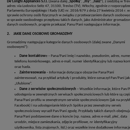
De’Longhi Appliances S.r.l.
(zwana dalej „
Spółką
", „
my
”, „
nasz
”), z siedzibą w Trev
adres: via Lodovico Seitz 47, 31100, Treviso (TV), Włochy, zgodnie z rozporządze
Parlamentu Europejskiego i Rady (UE) nr. 2016/679 z dnia 27 kwietnia 2016 r. w
sprawie ochrony osób fizycznych w związku z przetwarzaniem danych osobowyc
w sprawie swobodnego przepływu takich danych, jako Administrator gromadzo
danych osobowych, pragnie przekazać Panu/Pani następujące informacje.
2. JAKIE DANE OSOBOWE GROMADZIMY
Gromadzimy następujące kategorie danych osobowych (dalej zwane „Danymi
osobowymi”):
Dane kontaktow
e – Pana/Pani imię i nazwisko, pseudonim, adres, nume
telefonu komórkowego, adres e-mail, numer identyfikacyjny lub nazwa kon
oraz hasła.
Zainteresowania
– Informacje dotyczące obszarów Pana/Pani
zainteresowań, na przykład artykuły i produkty, które oznaczył Pan/Pani ja
„Ulubione”.
Dane z serwisów społecznościowych
– Wszelkie informacje, które Pan/
udostępnia w zewnętrznych serwisach społecznościowych lub które są częś
Pana/Pani profilu w zewnętrznym serwisie społecznościowym (jak na przyk
Facebook) i na udostępnianie których Spółce przez zewnętrzny serwis
społecznościowy wyraził Pan/Pani zgodę. Przykłady takich danych obejmuj
Pana/Pani podstawowe dane o koncie (np. nazwa, adres e-mail, płeć, data
urodzin, miejsce zamieszkania, zdjęcie profilowe, nr identyfikacyjny
użytkownika, lista znajomych, itd.) oraz wszelkie inne dodatkowe informacj