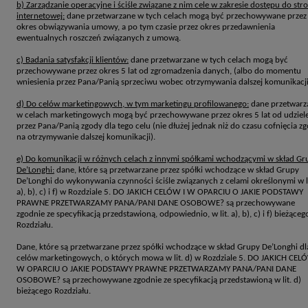
b) Zarządzanie operacyjne i ściśle związane z nim cele w zakresie dostępu do str
internetowej:
dane przetwarzane w tych celach mogą być przechowywane przez
okres obwiązywania umowy, a po tym czasie przez okres przedawnienia
ewentualnych roszczeń związanych z umową.
c) Badania satysfakcji klientów:
dane przetwarzane w tych celach mogą być
przechowywane przez okres 5 lat od zgromadzenia danych, (albo do momentu
wniesienia przez Pana/Panią sprzeciwu wobec otrzymywania dalszej komunikacji
d) Do celów marketingowych, w tym marketingu profilowanego:
dane przetwarz
w celach marketingowych mogą być przechowywane przez okres 5 lat od udziel
przez Pana/Panią zgody dla tego celu (nie dłużej jednak niż do czasu cofnięcia z
na otrzymywanie dalszej komunikacji).
e) Do komunikacji w różnych celach z innymi spółkami wchodzącymi w skład Gr
De’Longhi:
dane, które są przetwarzane przez spółki wchodzące w skład Grupy
De’Longhi do wykonywania czynności ściśle związanych z celami określonymi w li
a), b), c) i f) w Rozdziale 5. DO JAKICH CELÓW I W OPARCIU O JAKIE PODSTAWY
PRAWNE PRZETWARZAMY PANA/PANI DANE OSOBOWE? są przechowywane
zgodnie ze specyfikacją przedstawioną, odpowiednio, w lit. a), b), c) i f) bieżąceg
Rozdziału.
Dane, które są przetwarzane przez spółki wchodzące w skład Grupy De’Longhi dl
celów marketingowych, o których mowa w lit. d) w Rozdziale 5. DO JAKICH CEL
W OPARCIU O JAKIE PODSTAWY PRAWNE PRZETWARZAMY PANA/PANI DANE
OSOBOWE? są przechowywane zgodnie ze specyfikacją przedstawioną w lit. d)
bieżącego Rozdziału.