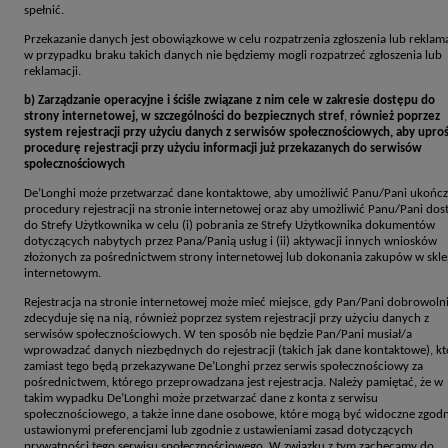
spełnić.
Przekazanie danych jest obowiązkowe w celu rozpatrzenia zgłoszenia lub reklama
w przypadku braku takich danych nie będziemy mogli rozpatrzeć zgłoszenia lub
reklamacji.
b) Zarządzanie operacyjne i ściśle związane z nim cele w zakresie dostępu do
strony internetowej, w szczególności do bezpiecznych stref
,
również poprzez
system rejestracji przy użyciu danych z serwisów społecznościowych, aby uproś
procedurę rejestracji przy użyciu informacji już przekazanych do serwisów
społecznościowych
De’Longhi może przetwarzać dane kontaktowe, aby umożliwić Panu/Pani ukończ
procedury rejestracji na stronie internetowej oraz aby umożliwić Panu/Pani dos
do Strefy Użytkownika w celu (i) pobrania ze Strefy Użytkownika dokumentów
dotyczących nabytych przez Pana/Panią usług i (ii) aktywacji innych wniosków
złożonych za pośrednictwem strony internetowej lub dokonania zakupów w skle
internetowym.
Rejestracja na stronie internetowej może mieć miejsce, gdy Pan/Pani dobrowoln
zdecyduje się na nią, również poprzez system rejestracji przy użyciu danych z
serwisów społecznościowych. W ten sposób nie będzie Pan/Pani musiał/a
wprowadzać danych niezbędnych do rejestracji (takich jak dane kontaktowe), kt
zamiast tego będą przekazywane De’Longhi przez serwis społecznościowy za
pośrednictwem, którego przeprowadzana jest rejestracja. Należy pamiętać, że w
takim wypadku De’Longhi może przetwarzać dane z konta z serwisu
społecznościowego, a także inne dane osobowe, które mogą być widoczne zgodn
ustawionymi preferencjami lub zgodnie z ustawieniami zasad dotyczących
prywatności tego serwisu społecznościowego. W związku z tym zachęcamy do