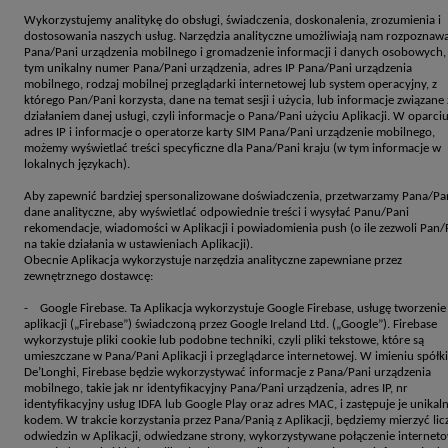
Wykorzystujemy analitykę do obsługi, świadczenia, doskonalenia, zrozumienia i
dostosowania naszych usług. Narzędzia analityczne umożliwiają nam rozpoznaw
Pana/Pani urządzenia mobilnego i gromadzenie informacji i danych osobowych,
tym unikalny numer Pana/Pani urządzenia, adres IP Pana/Pani urządzenia
mobilnego, rodzaj mobilnej przeglądarki internetowej lub system operacyjny, z
którego Pan/Pani korzysta, dane na temat sesji i użycia, lub informacje związane 
działaniem danej usługi, czyli informacje o Pana/Pani użyciu Aplikacji. W oparci
adres IP i informacje o operatorze karty SIM Pana/Pani urządzenie mobilnego,
możemy wyświetlać treści specyficzne dla Pana/Pani kraju (w tym informacje w
lokalnych językach).
Aby zapewnić bardziej spersonalizowane doświadczenia, przetwarzamy Pana/Pa
dane analityczne, aby wyświetlać odpowiednie treści i wysyłać Panu/Pani
rekomendacje, wiadomości w Aplikacji i powiadomienia push (o ile zezwoli Pan/
na takie działania w ustawieniach Aplikacji).
Obecnie Aplikacja wykorzystuje narzędzia analityczne zapewniane przez
zewnętrznego dostawcę:
- Google Firebase. Ta Aplikacja wykorzystuje Google Firebase, usługę tworzenie
aplikacji („Firebase”) świadczoną przez Google Ireland Ltd. („Google”). Firebase
wykorzystuje pliki cookie lub podobne techniki, czyli pliki tekstowe, które są
umieszczane w Pana/Pani Aplikacji i przeglądarce internetowej. W imieniu spółki
De’Longhi, Firebase będzie wykorzystywać informacje z Pana/Pani urządzenia
mobilnego, takie jak nr identyfikacyjny Pana/Pani urządzenia, adres IP, nr
identyfikacyjny usług IDFA lub Google Play oraz adres MAC, i zastępuje je unika
kodem. W trakcie korzystania przez Pana/Panią z Aplikacji, będziemy mierzyć lic
odwiedzin w Aplikacji, odwiedzane strony, wykorzystywane połączenie internet