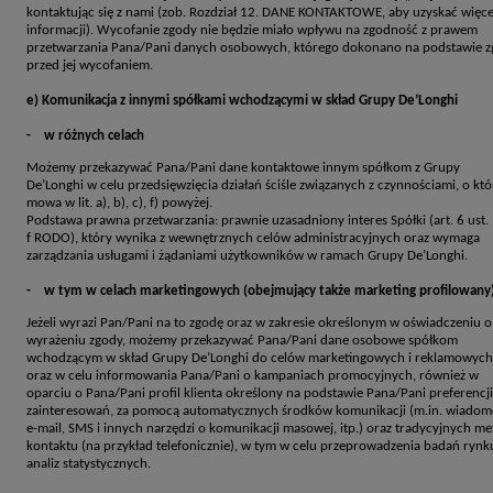
kontaktując się z nami (zob. Rozdział 12. DANE KONTAKTOWE, aby uzyskać więce
informacji). Wycofanie zgody nie będzie miało wpływu na zgodność z prawem
przetwarzania Pana/Pani danych osobowych, którego dokonano na podstawie 
przed jej wycofaniem.
e) Komunikacja z innymi spółkami wchodzącymi w skład Grupy De’Longhi
- w różnych celach
Możemy przekazywać Pana/Pani dane kontaktowe innym spółkom z Grupy
De’Longhi w celu przedsięwzięcia działań ściśle związanych z czynnościami, o kt
mowa w lit. a), b), c), f) powyżej.
Podstawa prawna przetwarzania: prawnie uzasadniony interes Spółki (art. 6 ust. 1
f RODO), który wynika z wewnętrznych celów administracyjnych oraz wymaga
zarządzania usługami i żądaniami użytkowników w ramach Grupy De’Longhi.
- w tym w celach marketingowych (obejmujący także marketing profilowany
Jeżeli wyrazi Pan/Pani na to zgodę oraz w zakresie określonym w oświadczeniu o
wyrażeniu zgody, możemy przekazywać Pana/Pani dane osobowe spółkom
wchodzącym w skład Grupy De’Longhi do celów marketingowych i reklamowych
oraz w celu informowania Pana/Pani o kampaniach promocyjnych, również w
oparciu o Pana/Pani profil klienta określony na podstawie Pana/Pani preferencji
zainteresowań, za pomocą automatycznych środków komunikacji (m.in. wiadom
e-mail, SMS i innych narzędzi o komunikacji masowej, itp.) oraz tradycyjnych m
kontaktu (na przykład telefonicznie), w tym w celu przeprowadzenia badań rynku
analiz statystycznych.