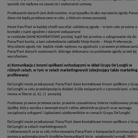
sposób nie wpływa na zawarcie i wykonanie umowy.
Przekazanie danych jest dobrowolne, w przypadku braku wyrażenia zgody Pana
dane nie będą przetwarzane w celu, o którym mowa powyżej.
Może Pan/Pani w każdej chwili wycofać udzieloną zgodę – w tym celu prosimy o
kontakt z nami zgodnie z danymi wskazanymi
w rozdziale DANE KONTAKTOWE poniżej, bądź też prosimy o zalogowanie się do
Pana/Pani konta, a tam odwiedzenie zakładki Moje Konto – Moje Preferencje.
Wycofanie zgody nie będzie miało wpływu na zgodność z prawem przetwarzani
Pana/Pani danych osobowych, którego dokonano na podstawie zgody przed jej
wycofaniem.
e) Komunikacja z innymi spółkami wchodzącymi w skład Grupy De’Longhi w
różnych celach, w tym w celach marketingowych (obejmujący także marketing
profilowany)
De’Longhi może przekazywać Pana/Pani dane kontaktowe innym spółkom z Gru
De’Longhi w celu przedsięwzięcia działań ściśle związanych z czynnościami, o kt
mowa w literze a), b), c) powyżej.
Podstawy prawne przetwarzania: prawnie uzasadniony interes realizowany prze
Spółkę, który wynika z wewnętrznych celów administracyjnych oraz wymaga
zarządzania usługami i żądaniami użytkowników w ramach Grupy De’Longhi.
De’Longhi może przekazywać Pana/Pani dane kontaktowe innym spółkom z Gru
De’Longhi w celach marketingowych
i reklamowych oraz w celu informowania Pana/Pani o kampaniach promocyjnyc
pomocą automatycznych środków komunikacji (m.in. wiadomości e-mail, SMS i