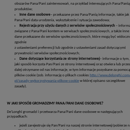
obszarów Pana/Pani zainteresowań, na przykład interesujących Pana/Panią
produktów;
Inne dane osobowe
– przekazane przez Pana/Panią informacje, takie jak
Pana/Pani data urodzenia, wykształcenie i sytuacja zawodowa;
Rejestracja przy użyciu danych z serwisów społecznościowych
– inform
związane z Pana/Pani kontem w serwisach społecznościowych, a także inne
dane przekazane do serwisów społecznościowych, które mogą być widoczn
zgodnie
z ustawieniami preferencji lub zgodnie z ustawieniami zasad dotyczącymi
prywatności serwisów społecznościowych;
Dane dotyczące korzystania ze strony internetowej
– informacje o tym,
jaki sposób korzysta Pan/Pani ze strony internetowej oraz otwiera lub przes
dalej otrzymane od nas informacje, w tym informacje pozyskane za pomocą
plików cookie (zob. informację o plikach cookies
http://www.delonghi.com/
pl/zasady-wykorzystywania-plikow-cookie
w której opisano szczegółowe
zasady).
W JAKI SPOSÓB GROMADZIMY PANA/PANI DANE OSOBOWE?
De’Longhi gromadzi i przetwarza Pana/Pani dane osobowe w następujących
przypadkach:
jeżeli zarejestruje się Pan/Pani na naszej stronie internetowej/pobierze 