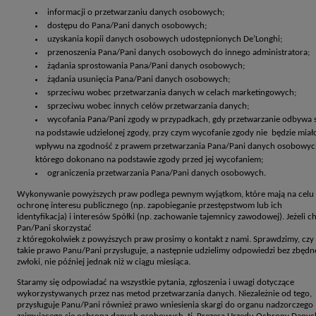
informacji o przetwarzaniu danych osobowych;
dostępu do Pana/Pani danych osobowych;
uzyskania kopii danych osobowych udostępnionych De’Longhi;
przenoszenia Pana/Pani danych osobowych do innego administratora;
żądania sprostowania Pana/Pani danych osobowych;
żądania usunięcia Pana/Pani danych osobowych;
sprzeciwu wobec przetwarzania danych w celach marketingowych;
sprzeciwu wobec innych celów przetwarzania danych;
wycofania Pana/Pani zgody w przypadkach, gdy przetwarzanie odbywa s
na podstawie udzielonej zgody, przy czym wycofanie zgody nie będzie miał
wpływu na zgodność z prawem przetwarzania Pana/Pani danych osobowyc
którego dokonano na podstawie zgody przed jej wycofaniem;
ograniczenia przetwarzania Pana/Pani danych osobowych.
Wykonywanie powyższych praw podlega pewnym wyjątkom, które mają na celu
ochronę interesu publicznego (np. zapobieganie przestępstwom lub ich
identyfikacja) i interesów Spółki (np. zachowanie tajemnicy zawodowej). Jeżeli c
Pan/Pani skorzystać
z któregokolwiek z powyższych praw prosimy o kontakt z nami. Sprawdzimy, czy
takie prawo Panu/Pani przysługuje, a następnie udzielimy odpowiedzi bez zbędn
zwłoki, nie później jednak niż w ciągu miesiąca.
Staramy się odpowiadać na wszystkie pytania, zgłoszenia i uwagi dotyczące
wykorzystywanych przez nas metod przetwarzania danych. Niezależnie od tego,
przysługuje Panu/Pani również prawo wniesienia skargi do organu nadzorczego