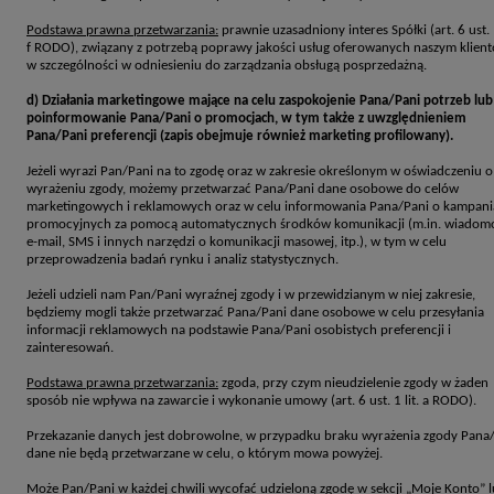
Podstawa prawna przetwarzania:
prawnie uzasadniony interes Spółki (art. 6 ust. 1
f RODO), związany z potrzebą poprawy jakości usług oferowanych naszym klien
w szczególności w odniesieniu do zarządzania obsługą posprzedażną.
d) Działania marketingowe mające na celu zaspokojenie Pana/Pani potrzeb lub
poinformowanie Pana/Pani o promocjach, w tym także z uwzględnieniem
Pana/Pani preferencji (zapis obejmuje również marketing profilowany).
Jeżeli wyrazi Pan/Pani na to zgodę oraz w zakresie określonym w oświadczeniu o
wyrażeniu zgody, możemy przetwarzać Pana/Pani dane osobowe do celów
marketingowych i reklamowych oraz w celu informowania Pana/Pani o kampan
promocyjnych za pomocą automatycznych środków komunikacji (m.in. wiadom
e-mail, SMS i innych narzędzi o komunikacji masowej, itp.), w tym w celu
przeprowadzenia badań rynku i analiz statystycznych.
Jeżeli udzieli nam Pan/Pani wyraźnej zgody i w przewidzianym w niej zakresie,
będziemy mogli także przetwarzać Pana/Pani dane osobowe w celu przesyłania
informacji reklamowych na podstawie Pana/Pani osobistych preferencji i
zainteresowań.
Podstawa prawna przetwarzania:
zgoda, przy czym nieudzielenie zgody w żaden
sposób nie wpływa na zawarcie i wykonanie umowy (art. 6 ust. 1 lit. a RODO).
Przekazanie danych jest dobrowolne, w przypadku braku wyrażenia zgody Pana
dane nie będą przetwarzane w celu, o którym mowa powyżej.
Może Pan/Pani w każdej chwili wycofać udzieloną zgodę w sekcji „Moje Konto” 