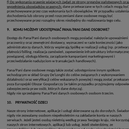
f) Do wykonania prawnie wiążących żądań ze strony organów państwowych ora
wypełnienia obowiązków prawnych:
dane przetwarzane w tych celach mogą być
przechowywane przez czas wykonania tych obowiązków. W przypadku ustalenia
dochodzenia lub obrony przed roszczeniami dane osobowe mogą być
przechowywane przez rozsądny okres niezbędny do realizowania tego celu.
9. KOMU MOŻEMY UDOSTĘPNIAĆ PANA/PANI DANE OSOBOWE?
Dostęp do Pana/Pani danych osobowych mogą posiadać należycie upoważnieni
pracownicy oraz zewnętrzni dostawcy, wyznaczeni w razie konieczności jako
administratorzy danych, którzy wspierają Spółkę w realizacji usług (np. przetwar
płatności/billing, realizacja zamówień, zapewnienie infrastruktury informatycznej
powiązanej, obsługa klienta, zarządzanie kampaniami marketingowymi i
przeciwdziałanie nadużyciom w transakcjach handlowych).
Pana/Pani dane osobowe mogą także zostać udostępnione innym spółkom
wchodzącym w skład Grupy De’Longhi do celów związanych z wykonywaniem
działalności oraz weryfikacji celów wskazanych powyżej i mogą zostać przekazan
poza Europejski Obszar Gospodarczy (w takim przypadku przyjmujemy odpowie
zabezpieczenia praw osób, których dane dotyczą).
Nigdy nie sprzedajemy Pana/Pani danych osobowych osobom trzecim.
10. PRYWATNOŚĆ DZIECI
Nasze strony internetowe, aplikacje i usługi skierowane są do dorosłych. Świado
nigdy nie zezwalamy osobom niepełnoletnim na zakładanie konta w naszych
serwisach. Jeżeli jesteś osobą nieletnią według prawa Twojego kraju, nie korzystaj
naszych stron internetowych, aplikacji lub usług. Jeżeli stwierdzimy, ze