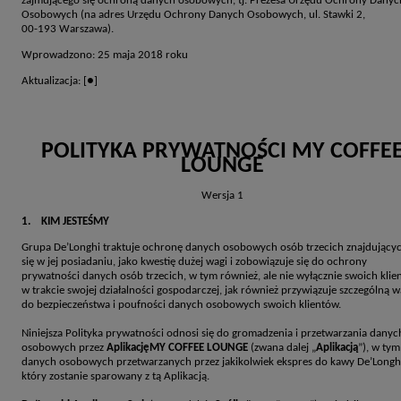
zajmującego się ochroną danych osobowych, tj. Prezesa Urzędu Ochrony Danyc
Osobowych (na adres Urzędu Ochrony Danych Osobowych, ul. Stawki 2,
00-193 Warszawa).
Wprowadzono: 25 maja 2018 roku
Aktualizacja: [●]
POLITYKA PRYWATNOŚCI MY COFFE
LOUNGE
Wersja 1
1. KIM JESTEŚMY
Grupa De’Longhi traktuje ochronę danych osobowych osób trzecich znajdujący
się w jej posiadaniu, jako kwestię dużej wagi i zobowiązuje się do ochrony
prywatności danych osób trzecich, w tym również, ale nie wyłącznie swoich klie
w trakcie swojej działalności gospodarczej, jak również przywiązuje szczególną 
do bezpieczeństwa i poufności danych osobowych swoich klientów.
Niniejsza Polityka prywatności odnosi się do gromadzenia i przetwarzania danyc
osobowych przez
AplikacjęMY COFFEE LOUNGE
(zwana dalej „
Aplikacją
”), w tym
danych osobowych przetwarzanych przez jakikolwiek ekspres do kawy De’Longh
który zostanie sparowany z tą Aplikacją.