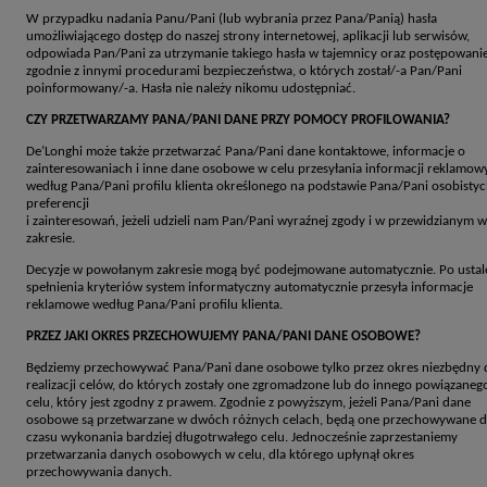
W przypadku nadania Panu/Pani (lub wybrania przez Pana/Panią) hasła
umożliwiającego dostęp do naszej strony internetowej, aplikacji lub serwisów,
odpowiada Pan/Pani za utrzymanie takiego hasła w tajemnicy oraz postępowani
zgodnie z innymi procedurami bezpieczeństwa, o których został/-a Pan/Pani
poinformowany/-a. Hasła nie należy nikomu udostępniać.
CZY PRZETWARZAMY PANA/PANI DANE PRZY POMOCY PROFILOWANIA?
De’Longhi może także przetwarzać Pana/Pani dane kontaktowe, informacje o
zainteresowaniach i inne dane osobowe w celu przesyłania informacji reklamow
według Pana/Pani profilu klienta określonego na podstawie Pana/Pani osobisty
preferencji
i zainteresowań, jeżeli udzieli nam Pan/Pani wyraźnej zgody i w przewidzianym w
zakresie.
Decyzje w powołanym zakresie mogą być podejmowane automatycznie. Po ustal
spełnienia kryteriów system informatyczny automatycznie przesyła informacje
reklamowe według Pana/Pani profilu klienta.
PRZEZ JAKI OKRES PRZECHOWUJEMY PANA/PANI DANE OSOBOWE?
Będziemy przechowywać Pana/Pani dane osobowe tylko przez okres niezbędny 
realizacji celów, do których zostały one zgromadzone lub do innego powiązaneg
celu, który jest zgodny z prawem. Zgodnie z powyższym, jeżeli Pana/Pani dane
osobowe są przetwarzane w dwóch różnych celach, będą one przechowywane 
czasu wykonania bardziej długotrwałego celu. Jednocześnie zaprzestaniemy
przetwarzania danych osobowych w celu, dla którego upłynął okres
przechowywania danych.