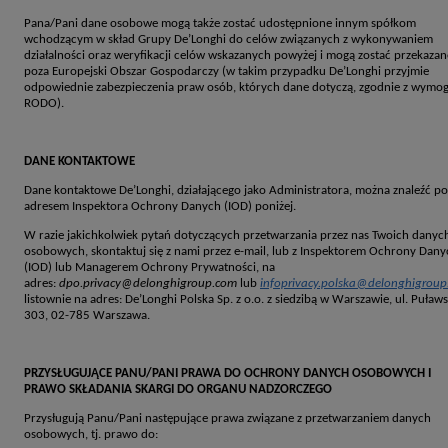
Pana/Pani dane osobowe mogą także zostać udostępnione innym spółkom
wchodzącym w skład Grupy De’Longhi do celów związanych z wykonywaniem
działalności oraz weryfikacji celów wskazanych powyżej i mogą zostać przekazan
poza Europejski Obszar Gospodarczy (w takim przypadku De’Longhi przyjmie
odpowiednie zabezpieczenia praw osób, których dane dotyczą, zgodnie z wymo
RODO).
DANE KONTAKTOWE
Dane kontaktowe De’Longhi, działającego jako Administratora, można znaleźć p
adresem Inspektora Ochrony Danych (IOD) poniżej.
W razie jakichkolwiek pytań dotyczących przetwarzania przez nas Twoich danyc
osobowych, skontaktuj się z nami przez e-mail, lub z Inspektorem Ochrony Dany
(IOD) lub Managerem Ochrony Prywatności, na
adres:
dpo.privacy@delonghigroup.com
lub
infoprivacy.polska@delonghigrou
listownie na adres: De’Longhi Polska Sp. z o.o. z siedzibą w Warszawie, ul. Puław
303, 02-785 Warszawa.
PRZYSŁUGUJĄCE PANU/PANI PRAWA DO OCHRONY DANYCH OSOBOWYCH I
PRAWO SKŁADANIA SKARGI DO ORGANU NADZORCZEGO
Przysługują Panu/Pani następujące prawa związane z przetwarzaniem danych
osobowych, tj. prawo do: