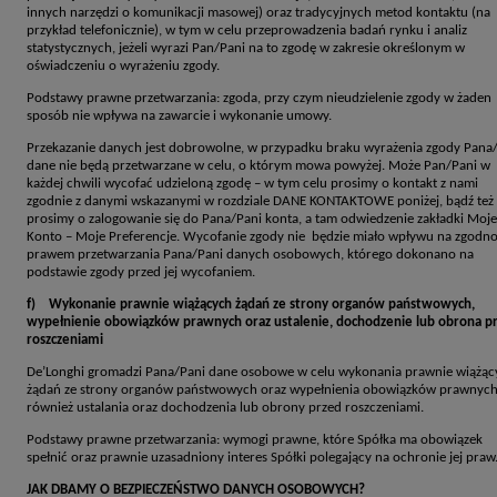
innych narzędzi o komunikacji masowej) oraz tradycyjnych metod kontaktu (na
przykład telefonicznie), w tym w celu przeprowadzenia badań rynku i analiz
statystycznych, jeżeli wyrazi Pan/Pani na to zgodę w zakresie określonym w
oświadczeniu o wyrażeniu zgody.
Podstawy prawne przetwarzania: zgoda, przy czym nieudzielenie zgody w żaden
sposób nie wpływa na zawarcie i wykonanie umowy.
Przekazanie danych jest dobrowolne, w przypadku braku wyrażenia zgody Pana
dane nie będą przetwarzane w celu, o którym mowa powyżej. Może Pan/Pani w
każdej chwili wycofać udzieloną zgodę – w tym celu prosimy o kontakt z nami
zgodnie z danymi wskazanymi w rozdziale DANE KONTAKTOWE poniżej, bądź też
prosimy o zalogowanie się do Pana/Pani konta, a tam odwiedzenie zakładki Moje
Konto – Moje Preferencje. Wycofanie zgody nie będzie miało wpływu na zgodno
prawem przetwarzania Pana/Pani danych osobowych, którego dokonano na
podstawie zgody przed jej wycofaniem.
f) Wykonanie prawnie wiążących żądań ze strony organów państwowych,
wypełnienie obowiązków prawnych oraz ustalenie, dochodzenie lub obrona p
roszczeniami
De’Longhi gromadzi Pana/Pani dane osobowe w celu wykonania prawnie wiążąc
żądań ze strony organów państwowych oraz wypełnienia obowiązków prawnych,
również ustalania oraz dochodzenia lub obrony przed roszczeniami.
Podstawy prawne przetwarzania: wymogi prawne, które Spółka ma obowiązek
spełnić oraz prawnie uzasadniony interes Spółki polegający na ochronie jej praw
JAK DBAMY O BEZPIECZEŃSTWO DANYCH OSOBOWYCH?