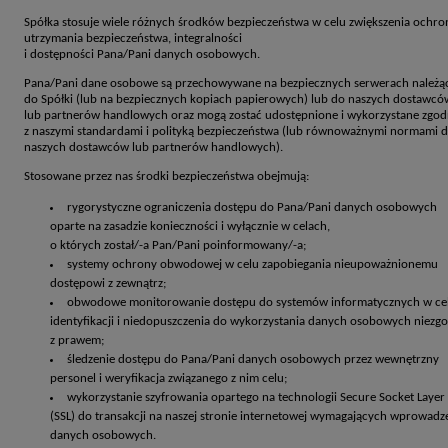
Spółka stosuje wiele różnych środków bezpieczeństwa w celu zwiększenia ochron
utrzymania bezpieczeństwa, integralności
i dostępności Pana/Pani danych osobowych.
Pana/Pani dane osobowe są przechowywane na bezpiecznych serwerach należą
do Spółki (lub na bezpiecznych kopiach papierowych) lub do naszych dostawcó
lub partnerów handlowych oraz mogą zostać udostępnione i wykorzystane zgod
z naszymi standardami i polityką bezpieczeństwa (lub równoważnymi normami d
naszych dostawców lub partnerów handlowych).
Stosowane przez nas środki bezpieczeństwa obejmują:
rygorystyczne ograniczenia dostępu do Pana/Pani danych osobowych
oparte na zasadzie konieczności i wyłącznie w celach,
o których został/-a Pan/Pani poinformowany/-a;
systemy ochrony obwodowej w celu zapobiegania nieupoważnionemu
dostępowi z zewnątrz;
obwodowe monitorowanie dostępu do systemów informatycznych w ce
identyfikacji i niedopuszczenia do wykorzystania danych osobowych niezg
z prawem;
śledzenie dostępu do Pana/Pani danych osobowych przez wewnętrzny
personel i weryfikacja związanego z nim celu;
wykorzystanie szyfrowania opartego na technologii Secure Socket Layer
(SSL) do transakcji na naszej stronie internetowej wymagających wprowadz
danych osobowych.