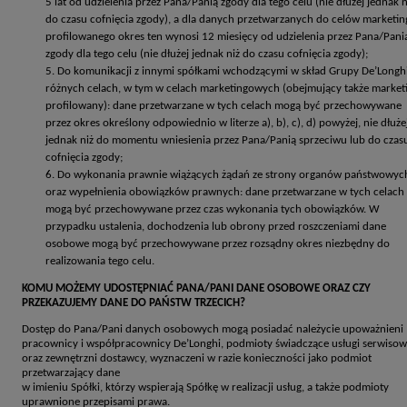
5 lat od udzielenia przez Pana/Panią zgody dla tego celu (nie dłużej jednak n
do czasu cofnięcia zgody), a dla danych przetwarzanych do celów marketin
profilowanego okres ten wynosi 12 miesięcy od udzielenia przez Pana/Pani
zgody dla tego celu (nie dłużej jednak niż do czasu cofnięcia zgody);
Do komunikacji z innymi spółkami wchodzącymi w skład Grupy De’Longh
różnych celach, w tym w celach marketingowych (obejmujący także market
profilowany): dane przetwarzane w tych celach mogą być przechowywane
przez okres określony odpowiednio w literze a), b), c), d) powyżej, nie dłuże
jednak niż do momentu wniesienia przez Pana/Panią sprzeciwu lub do czas
cofnięcia zgody;
Do wykonania prawnie wiążących żądań ze strony organów państwowyc
oraz wypełnienia obowiązków prawnych: dane przetwarzane w tych celach
mogą być przechowywane przez czas wykonania tych obowiązków. W
przypadku ustalenia, dochodzenia lub obrony przed roszczeniami dane
osobowe mogą być przechowywane przez rozsądny okres niezbędny do
realizowania tego celu.
KOMU MOŻEMY UDOSTĘPNIAĆ PANA/PANI DANE OSOBOWE ORAZ CZY
PRZEKAZUJEMY DANE DO PAŃSTW TRZECICH?
Dostęp do Pana/Pani danych osobowych mogą posiadać należycie upoważnieni
pracownicy i współpracownicy De’Longhi, podmioty świadczące usługi serwiso
oraz zewnętrzni dostawcy, wyznaczeni w razie konieczności jako podmiot
przetwarzający dane
w imieniu Spółki, którzy wspierają Spółkę w realizacji usług, a także podmioty
uprawnione przepisami prawa.