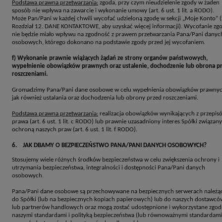
Podstawa prawna przetwarzania:
zgoda, przy czym nieudzielenie zgody w żaden
sposób nie wpływa na zawarcie i wykonanie umowy (art. 6 ust. 1 lit. a RODO).
Może Pan/Pani w każdej chwili wycofać udzieloną zgodę w sekcji „Moje Konto” (
Rozdział 12. DANE KONTAKTOWE, aby uzyskać więcej informacji). Wycofanie zg
nie będzie miało wpływu na zgodność z prawem przetwarzania Pana/Pani danyc
osobowych, którego dokonano na podstawie zgody przed jej wycofaniem.
f) Wykonanie prawnie wiążących żądań ze strony organów państwowych,
wypełnienie obowiązków prawnych oraz ustalenie, dochodzenie lub obrona p
roszczeniami.
Gromadzimy Pana/Pani dane osobowe w celu wypełnienia obowiązków prawnyc
jak również ustalania oraz dochodzenia lub obrony przed roszczeniami.
Podstawa prawna przetwarzania:
realizacja obowiązków wynikających z przepis
prawa (art. 6 ust. 1 lit. c RODO) lub prawnie uzasadniony interes Spółki związany
ochroną naszych praw (art. 6 ust. 1 lit. f RODO).
6. JAK DBAMY O BEZPIECZEŃSTWO PANA/PANI DANYCH OSOBOWYCH?
Stosujemy wiele różnych środków bezpieczeństwa w celu zwiększenia ochrony i
utrzymania bezpieczeństwa, integralności i dostępności Pana/Pani danych
osobowych.
Pana/Pani dane osobowe są przechowywane na bezpiecznych serwerach należą
do Spółki (lub na bezpiecznych kopiach papierowych) lub do naszych dostawcó
lub partnerów handlowych oraz mogą zostać udostępnione i wykorzystane zgod
naszymi standardami i polityką bezpieczeństwa (lub równoważnymi standardami