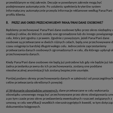
przewidzianym w niej zakresie. Decyzje w powołanym zakresie mogą być
podejmowane automatycznie. Po ustaleniu spełnienia kryteriów system
informatyczny automatycznie przesyła informacje reklamowe według Pana/Pani
profilu klienta.
8. PRZEZ JAKI OKRES PRZECHOWUJEMY PANA/PANI DANE OSOBOWE?
Będziemy przechowywać Pana/Pani dane osobowe tylko przez okres niezbędny 
realizacji celów, do których zostały one zgromadzone lub do innego powiązaneg
celu, który jest zgodny z prawem. Zgodnie z powyższym, jeżeli Pana/Pani dane
osobowe są przetwarzane w dwóch różnych celach, będą one przechowywane 
czasu osiągnięcia bardziej długotrwałego celu. Jednocześnie zaprzestaniemy
przetwarzania danych osobowych zgromadzonych w celu, dla którego upłynął o
przechowywania danych.
Kiedy Pana/Pani dane osobowe nie będą już potrzebne lub gdy nie będzie już ist
żadna przesłanka prawna do ich przechowywania, zostaną one poddane
nieodwracalnej anonimizacji lub zostaną bezpiecznie usunięte.
Poniżej podano okresy przechowywania danych w zależności od poszczególnyc
celów przetwarzania określonych powyżej:
a) Wykonanie obowiązków umownych:
dane przetwarzane w celu wykonania
obowiązku umownego mogą być przechowywane przez okres obwiązywania um
a po tym czasie przez okres przedawnienia ewentualnych roszczeń związanych z
umową; w celu weryfikacji wszelkich nierozstrzygniętych kwestii, w tym dotyczą
dokumentów księgowych.