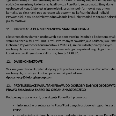
zgromadziliśmy lub otrzymaliśmy dane osobowe od osoby niepełnoletniej bez z
rodziców, usuniemy takie dane. Jeżeli uważa Pan/Pani, że zgromadziliśmy dane
osobowe od kogoś, kto jest niepełnoletni, prosimy poinformować nas o tym,
kontaktując się z nami pod adresem widocznym na końcu niniejszej Polityki
Prywatności, a my podejmiemy odpowiednie kroki, aby zbadać tą sprawę najszyb
jak to możliwe.
11. INFORMACJA DLA MIESZKANCOW STANU KALIFORNIA
Nie sprzedajemy danych osobowych osobom trzecim (zgodnie z kodeksem cywi
stanu Kalifornia §§ 1798.100–1798.199, znanym również jako Kalifornijska Ust
Ochronie Prywatności Konsumentów z 2018 r.), ani nie udostępniamy danych
osobowych osobom trzecim dla celów marketingu bezpośredniego (zgodnie z
kodeksem cywilnym stanu Kalifornia, Sekcja 1798.83).
12. DANE KONTAKTOWE
W razie jakichkolwiek pytań dotyczących przetwarzania przez nas Pana/Pani da
osobowych, prosimy o kontakt przez e-mail pod adresem
dpo.privacy@delonghigroup.com.
13. PRZYSŁUGUJĄCE PANU/PANI PRAWA DO OCHRONY DANYCH OSOBOWYCH
PRAWO SKŁADANIA SKARGI DO ORGANU NADZORCZEGO
Pod pewnym warunkami, przysługuje Panu/Pani prawo do:
informacji o przetwarzaniu Pana/Pani danych osobowych zgodnie z art.
RODO;
uzyskania kopii danych osobowych udostępnionych nam przez Pana/Pa