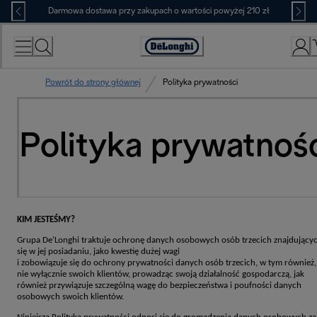
Skip
Darmowa dostawa przy zakupach o wartości powyżej 210 zł
to
Content
Deklaracja
dostępności
Powrót do strony głównej
Polityka prywatności
Polityka prywatnoś
KIM JESTEŚMY?
Grupa De’Longhi traktuje ochronę danych osobowych osób trzecich znajdujący
się w jej posiadaniu, jako kwestię dużej wagi
i zobowiązuje się do ochrony prywatności danych osób trzecich, w tym również,
nie wyłącznie swoich klientów, prowadząc swoją działalność gospodarczą, jak
również przywiązuje szczególną wagę do bezpieczeństwa i poufności danych
osobowych swoich klientów.