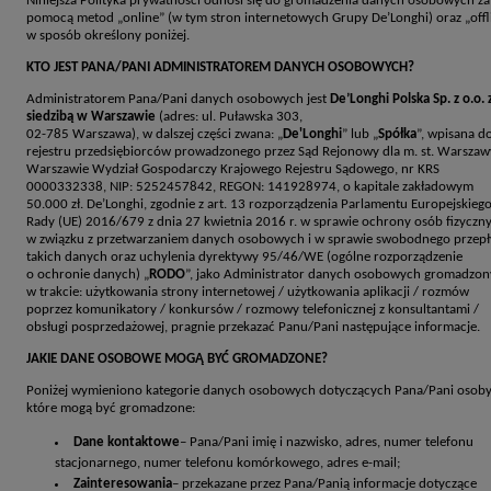
Niniejsza Polityka prywatności odnosi się do gromadzenia danych osobowych za
pomocą metod „online” (w tym stron internetowych Grupy De’Longhi) oraz „offli
w sposób określony poniżej.
KTO JEST PANA/PANI ADMINISTRATOREM DANYCH OSOBOWYCH?
Administratorem Pana/Pani danych osobowych jest
De’Longhi Polska Sp. z o.o. 
siedzibą w Warszawie
(adres: ul. Puławska 303,
02-785 Warszawa), w dalszej części zwana: „
De'Longhi
” lub „
Spółka
”, wpisana d
rejestru przedsiębiorców prowadzonego przez Sąd Rejonowy dla m. st. Warsza
Warszawie Wydział Gospodarczy Krajowego Rejestru Sądowego, nr KRS
0000332338, NIP: 5252457842, REGON: 141928974, o kapitale zakładowym
50.000 zł. De’Longhi, zgodnie z art. 13 rozporządzenia Parlamentu Europejskiego
Rady (UE) 2016/679 z dnia 27 kwietnia 2016 r. w sprawie ochrony osób fizyczn
w związku z przetwarzaniem danych osobowych i w sprawie swobodnego przep
takich danych oraz uchylenia dyrektywy 95/46/WE (ogólne rozporządzenie
o ochronie danych) „
RODO
”, jako Administrator danych osobowych gromadzo
w trakcie: użytkowania strony internetowej / użytkowania aplikacji / rozmów
poprzez komunikatory / konkursów / rozmowy telefonicznej z konsultantami /
obsługi posprzedażowej, pragnie przekazać Panu/Pani następujące informacje.
JAKIE DANE OSOBOWE MOGĄ BYĆ GROMADZONE?
Poniżej wymieniono kategorie danych osobowych dotyczących Pana/Pani osoby
które mogą być gromadzone:
Dane kontaktowe
– Pana/Pani imię i nazwisko, adres, numer telefonu
stacjonarnego, numer telefonu komórkowego, adres e-mail;
Zainteresowania
– przekazane przez Pana/Panią informacje dotyczące