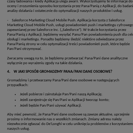
czasy ładowania i kiedy Aplikacja ulega awarii. Wykorzystujemy te informacje do
oceny i zrozumienia sposobu korzystania przez Pana/Panią z Aplikacji, do badani
analizy działania i ostatecznie do optymalizacji naszych produktów i usług.
- Salesforce Marketing Cloud Mobile Push. Aplikacja korzysta z Salesforce
Marketing Cloud Mobile Push, usługi powiadomień push i marketingu cyfroweg
zapewnianej przez Salesforce Inc. („Salesforce”). W trakcie korzystania przez
Pana/Panią z Aplikacji, będziemy wysyłać Panu/Pan powiadomienia push dla ce
obsługi i marketingu. Ponadto będziemy śledzić niektóre odwiedzane przez
Pana/Panią strony w celu optymalizacji treści powiadomień push, które będzie
Pan/Pani otrzymywać.
Zwracamy uwagą na to, że będziemy przetwarzać Pana/Pani dane analityczne
wyłącznie po wyrażeniu zgody na takie działania.
4. W JAKI SPOSÓB GROMADZIMY PANA/PANI DANE OSOBOWE?
Gromadzimy i przetwarzamy Pana/Pani dane osobowe w następujących
przypadkach:
Jeżeli pobierze i zainstaluje Pan/Pani naszą Aplikację;
Jeżeli zarejestruje się Pan/Pani w Aplikacji tworząc konto;
Jeżeli będzie Pan/Pani używać Aplikacji.
Aby mieć pewność, że Pana/Pani dane osobowe są zawsze aktualne, uprzejmie
prosimy o informowanie nas o wszelkich zmianach. Zmiany adresu należy
niezwłocznie zgłaszać do De’Longhi w celu uniknięcia problemów z korzystaniem
naszych usług.