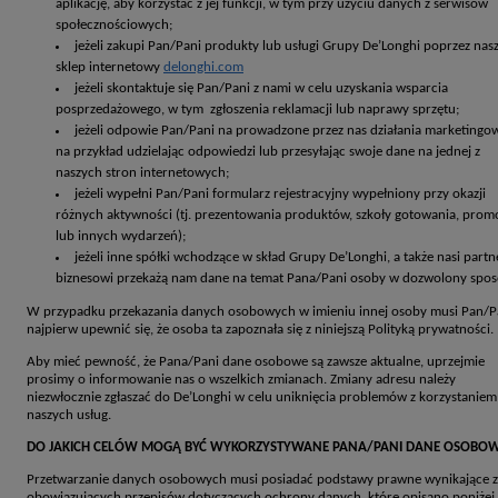
aplikację, aby korzystać z jej funkcji, w tym przy użyciu danych z serwisów
społecznościowych;
jeżeli zakupi Pan/Pani produkty lub usługi Grupy De’Longhi poprzez nas
sklep internetowy
delonghi.com
jeżeli skontaktuje się Pan/Pani z nami w celu uzyskania wsparcia
posprzedażowego, w tym zgłoszenia reklamacji lub naprawy sprzętu;
jeżeli odpowie Pan/Pani na prowadzone przez nas działania marketingo
na przykład udzielając odpowiedzi lub przesyłając swoje dane na jednej z
naszych stron internetowych;
jeżeli wypełni Pan/Pani formularz rejestracyjny wypełniony przy okazji
różnych aktywności (tj. prezentowania produktów, szkoły gotowania, promo
lub innych wydarzeń);
jeżeli inne spółki wchodzące w skład Grupy De’Longhi, a także nasi partn
biznesowi przekażą nam dane na temat Pana/Pani osoby w dozwolony spos
W przypadku przekazania danych osobowych w imieniu innej osoby musi Pan/P
najpierw upewnić się, że osoba ta zapoznała się z niniejszą Polityką prywatności.
Aby mieć pewność, że Pana/Pani dane osobowe są zawsze aktualne, uprzejmie
prosimy o informowanie nas o wszelkich zmianach. Zmiany adresu należy
niezwłocznie zgłaszać do De’Longhi w celu uniknięcia problemów z korzystaniem
naszych usług.
DO JAKICH CELÓW MOGĄ BYĆ WYKORZYSTYWANE PANA/PANI DANE OSOBO
Przetwarzanie danych osobowych musi posiadać podstawy prawne wynikające z
obowiązujących przepisów dotyczących ochrony danych, które opisano poniżej.