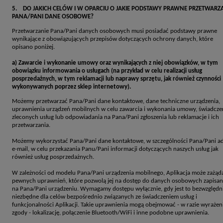
5. DO JAKICH CELÓW I W OPARCIU O JAKIE PODSTAWY PRAWNE PRZETWAR
PANA/PANI DANE OSOBOWE?
Przetwarzanie Pana/Pani danych osobowych musi posiadać podstawy prawne
wynikające z obowiązujących przepisów dotyczących ochrony danych, które
opisano poniżej.
a) Zawarcie i wykonanie umowy oraz wynikających z niej obowiązków, w tym
obowiązku informowania o usługach (na przykład w celu realizacji usług
posprzedażnych, w tym reklamacji lub naprawy sprzętu, jak również czynności
wykonywanych poprzez sklep internetowy).
Możemy przetwarzać Pana/Pani dane kontaktowe, dane techniczne urządzenia,
uprawnienia urządzeń mobilnych w celu zawarcia i wykonania umowy, świadcze
zleconych usług lub odpowiadania na Pana/Pani zgłoszenia lub reklamacje i ich
przetwarzania.
Możemy wykorzystać Pana/Pani dane kontaktowe, w szczególności Pana/Pani a
e-mail, w celu przekazania Panu/Pani informacji dotyczących naszych usług jak
również usług posprzedażnych.
W zależności od modelu Pana/Pani urządzenia mobilnego, Aplikacja może zażąd
pewnych uprawnień, które pozwolą jej na dostęp do danych osobowych zapisa
na Pana/Pani urządzeniu. Wymagamy dostępu wyłącznie, gdy jest to bezwzględn
niezbędne dla celów bezpośrednio związanych ze świadczeniem usług i
funkcjonalności Aplikacji. Takie uprawnienia mogą obejmować - w razie wyrażen
zgody - lokalizację, połączenie Bluetooth/WiFi i inne podobne uprawnienia.