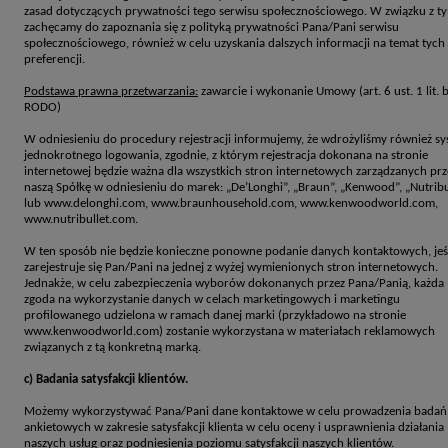
zasad dotyczących prywatności tego serwisu społecznościowego. W związku z t
zachęcamy do zapoznania się z polityką prywatności Pana/Pani serwisu
społecznościowego, również w celu uzyskania dalszych informacji na temat tych
preferencji.
Podstawa prawna przetwarzania:
zawarcie i wykonanie Umowy (art. 6 ust. 1 lit. 
RODO)
W odniesieniu do procedury rejestracji informujemy, że wdrożyliśmy również s
jednokrotnego logowania, zgodnie, z którym rejestracja dokonana na stronie
internetowej będzie ważna dla wszystkich stron internetowych zarządzanych prz
naszą Spółkę w odniesieniu do marek: „De’Longhi”, „Braun”, „Kenwood”, „Nutribu
lub www.delonghi.com, www.braunhousehold.com, www.kenwoodworld.com,
www.nutribullet.com.
W ten sposób nie będzie konieczne ponowne podanie danych kontaktowych, jeś
zarejestruje się Pan/Pani na jednej z wyżej wymienionych stron internetowych.
Jednakże, w celu zabezpieczenia wyborów dokonanych przez Pana/Panią, każda
zgoda na wykorzystanie danych w celach marketingowych i marketingu
profilowanego udzielona w ramach danej marki (przykładowo na stronie
www.kenwoodworld.com) zostanie wykorzystana w materiałach reklamowych
związanych z tą konkretną marką.
c) Badania satysfakcji klientów.
Możemy wykorzystywać Pana/Pani dane kontaktowe w celu prowadzenia badań
ankietowych w zakresie satysfakcji klienta w celu oceny i usprawnienia działania
naszych usług oraz podniesienia poziomu satysfakcji naszych klientów.