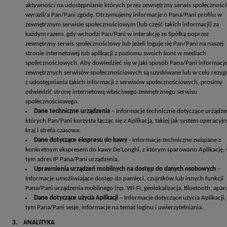
aktywności na udostępnianie których przez zewnętrzny serwis społecznośc
wyraził/a Pan/Pani zgodę. Otrzymujemy informacje o Pana/Pani profilu w
zewnętrznym serwisie społecznościowym (lub część takich informacji) za
każdym razem, gdy wchodzi Pan/Pani w interakcję ze Spółką poprzez
zewnętrzny serwis społecznościowy lub jeżeli loguje się Pan/Pani na naszej
stronie internetowej lub aplikacji z poziomu swoich kont w mediach
społecznościowych. Aby dowiedzieć się w jaki sposób Pana/Pani informacje
zewnętrznych serwisów społecznościowych są uzyskiwane lub w celu rezygn
z udostępniania takich informacji z serwisów społecznościowych, prosimy
odwiedzić stronę internetową właściwego zewnętrznego serwisu
społecznościowego.
Dane techniczne urządzenia
– Informacje techniczne dotyczące urządzeń
których Pan/Pani korzysta łącząc się z Aplikacją, takiej jak system operacyjn
kraj i strefa czasowa.
Dane dotyczące ekspresu do kawy
- Informacje techniczne związane z
konkretnym ekspresem do kawy De’Longhi, z którym sparowano Aplikację,
tym adres IP Pana/Pani urządzenia.
Uprawnienia urządzeń mobilnych na dostęp do danych osobowych
–
Informacje umożliwiające dostęp do pamięci, czujników lub innych funkcji
Pana/Pani urządzenia mobilnego (np. Wi-Fi, geolokalizacja, Bluetooth, apar
Dane dotyczące użycia Aplikacji
– Informacje dotyczące użycia Aplikacji,
tym Pana/Pani sesje, informacje na temat loginu i uwierzytelniania.
3. ANALITYKA