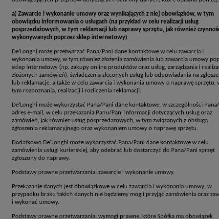
a) Zawarcie i wykonanie umowy oraz wynikających z niej obowiązków, w tym
obowiązku informowania o usługach (na przykład w celu realizacji usług
posprzedażowych, w tym reklamacji lub naprawy sprzętu, jak również czynnoś
wykonywanych poprzez sklep internetowy)
De’Longhi może przetwarzać Pana/Pani dane kontaktowe w celu zawarcia i
wykonania umowy, w tym również złożenia zamówienia lub zawarcia umowy pop
sklep internetowy (np. zakupy online produktów oraz usług, zarządzania i realiza
złożonych zamówień), świadczenia zleconych usług lub odpowiadania na zgłosze
lub reklamacje, a także w celu zawarcia i wykonania umowy o naprawę sprzętu, 
tym rozpoznania, realizacji i rozliczenia reklamacji.
De’Longhi może wykorzystać Pana/Pani dane kontaktowe, w szczególności Pana
adres e-mail, w celu przekazania Panu/Pani informacji dotyczących usług oraz
zamówień, jak również usług posprzedażowych, w tym związanych z obsługą
zgłoszenia reklamacyjnego oraz wykonaniem umowy o naprawę sprzętu.
Dodatkowo De’Longhi może wykorzystać Pana/Pani dane kontaktowe w celu
zamówienia usługi kurierskiej, aby odebrać lub dostarczyć do Pana/Pani sprzęt
zgłoszony do naprawy.
Podstawy prawne przetwarzania: zawarcie i wykonanie umowy.
Przekazanie danych jest obowiązkowe w celu zawarcia i wykonania umowy; w
przypadku braku takich danych nie będziemy mogli przyjąć zamówienia oraz za
i wykonać umowy.
Podstawy prawne przetwarzania: wymogi prawne, które Spółka ma obowiązek