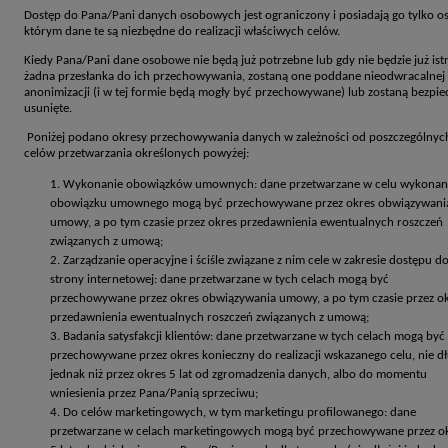
Dostęp do Pana/Pani danych osobowych jest ograniczony i posiadają go tylko o
którym dane te są niezbędne do realizacji właściwych celów.
Kiedy Pana/Pani dane osobowe nie będą już potrzebne lub gdy nie będzie już ist
żadna przesłanka do ich przechowywania, zostaną one poddane nieodwracalnej
anonimizacji (i w tej formie będą mogły być przechowywane) lub zostaną bezpie
usunięte.
Poniżej podano okresy przechowywania danych w zależności od poszczególnyc
celów przetwarzania określonych powyżej:
Wykonanie obowiązków umownych: dane przetwarzane w celu wykonan
obowiązku umownego mogą być przechowywane przez okres obwiązywani
umowy, a po tym czasie przez okres przedawnienia ewentualnych roszczeń
związanych z umową;
Zarządzanie operacyjne i ściśle związane z nim cele w zakresie dostępu d
strony internetowej: dane przetwarzane w tych celach mogą być
przechowywane przez okres obwiązywania umowy, a po tym czasie przez o
przedawnienia ewentualnych roszczeń związanych z umową;
Badania satysfakcji klientów: dane przetwarzane w tych celach mogą być
przechowywane przez okres konieczny do realizacji wskazanego celu, nie dł
jednak niż przez okres 5 lat od zgromadzenia danych, albo do momentu
wniesienia przez Pana/Panią sprzeciwu;
Do celów marketingowych, w tym marketingu profilowanego: dane
przetwarzane w celach marketingowych mogą być przechowywane przez o