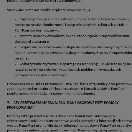
naszych dostawców lub partnerów handlowych).
Stosowane przez nas środki bezpieczeństwa obejmują:
rygorystyczne ograniczenia dostępu do Pana/Pani danych osobowych
oparte na zasadzie konieczności i wyłącznie w celach, o których został/-a
Pan/Pani poinformowany/-a;
systemy ochrony obwodowej w celu zapobiegania nieupoważnionemu
dostępowi z zewnątrz;
bezpieczne monitorowanie dostępu do systemów informatycznych w ce
niedopuszczenia do przetwarzania danych osobowych przez nieupoważnio
personel;
wykorzystanie szyfrowania opartego na technologii TLS do transakcji na
naszej stronie internetowej i w aplikacjach mobilnych wymagających
wprowadzenia danych osobowych.
Odpowiada Pan/Pani za utrzymanie Pana/Pani hasła w tajemnicy oraz postępow
zgodnie z innymi procedurami bezpieczeństwa, o których został/-a Pan/Pani
poinformowany/-a. Hasła nie należy nikomu udostępniać.
7. CZY PRZETWARZAMY PANA/PANI DANE OSOBOWE PRZY POMOCY
PROFILOWANIA?
Możemy także przetwarzać Pana/Pani dane kontaktowe, informacje o
zainteresowaniach i inne dane osobowe w celu przesyłania informacji reklamow
według Pana/Pani profilu klienta określonego na podstawie Pana/Pani osobisty
preferencji i zainteresowań, jeżeli udzieli nam Pan/Pani wyraźnej zgody i w