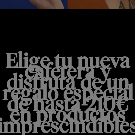
PROMOCIÓN HOT & COLD
Elige tu nueva
cafetera y
disfruta de un
regalo especial
de hasta 210€
en productos
imprescindible