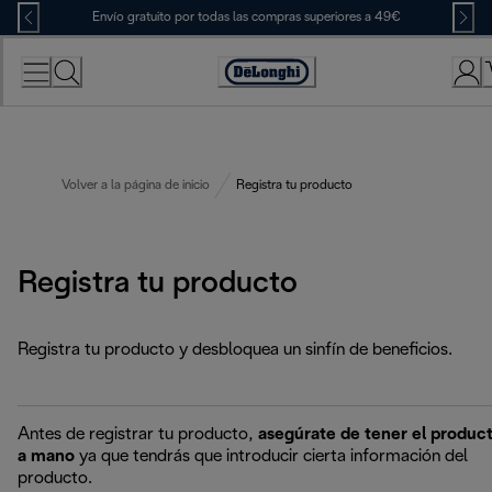
Skip
Envío gratuito por todas las compras superiores a 49€
to
Content
Accessibility
Statement
Volver a la página de inicio
Registra tu producto
Registra tu producto
Registra tu producto y desbloquea un sinfín de beneficios.
Antes de registrar tu producto,
asegúrate de tener el produc
a mano
ya que tendrás que introducir cierta información del
producto.