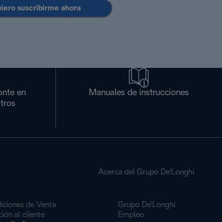
uiero suscribirme ahora
onte en
Manuales de instrucciones
tros
Acerca del Grupo De'Longhi
iciones de Venta
Grupo De'Longhi
ión al cliente
Empleo