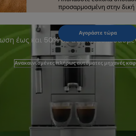
προσαρμοσμένη στην δική 
Αγοράστε τώρα
ωση έως και 50% σε ανακατασκευασμέ
Ανακαινισμένες πλήρως αυτόματες μηχανές καφ