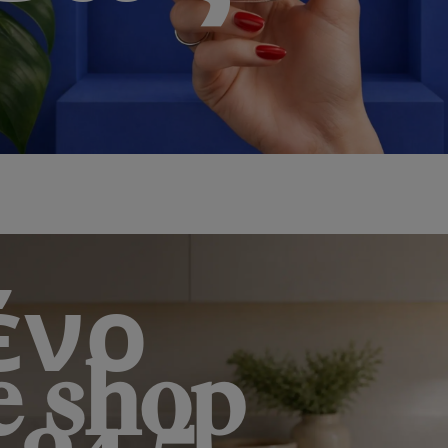
Επιπλέον, ένα δωρεάν δώρο
ένο
e shop