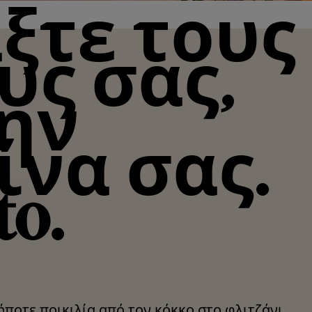
ξτε τους
υς σας,
την
ίνα σας.
to.
ποτε ποικιλία από τον κόκκο στο φλιτζάνι,