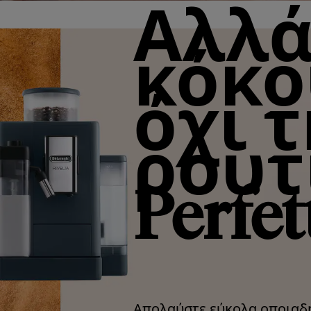
Αλλά
κόκο
όχι 
ρουτ
Perfet
Απολαύστε εύκολα οποιαδή