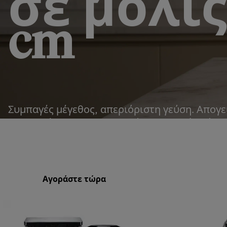
σε μόλις
cm
Συμπαγές μέγεθος, απεριόριστη γεύση. Απογε
του καφέ σας με εναλλασσόμενα δοχεία κόκκ
αφρόγαλα.
Αγοράστε τώρα