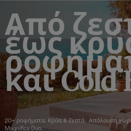
Από ζεσ
έως κρύ
ροφήμα
και Cold 
20+ ροφήματα. Κρύα & Ζεστά. Απόλαυση χωρί
Magnifica Duo.