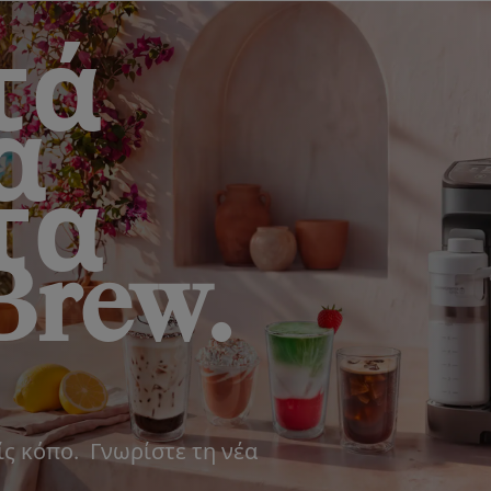
τά
α
τα
Brew.
ς κόπο. Γνωρίστε τη νέα