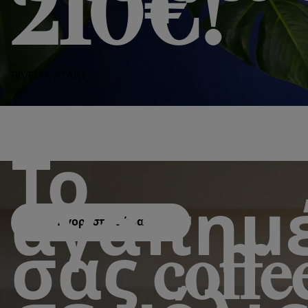
210€!
RIVELIA START
Από ζεστό Espresso μέχρι κρύο Cappuccino. 
για να ολοκληρώσετε τον εξοπλισμό σας.
Το
αγαπημ
Αγοράστε τώρα
σας coffe