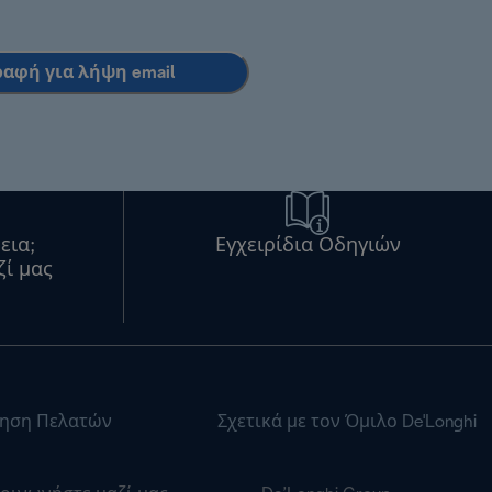
ραφή για λήψη email
εια;
Εγχειρίδια Οδηγιών
ζί μας
ηση Πελατών
Σχετικά με τον Όμιλο De'Longhi