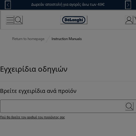
Skip
Δωρεάν αποστολή για αγορές άνω των 49€
to
Content
Accessibility
Statement
Return to homepage
Instruction Manuals
Εγχειρίδια οδηγιών
Βρείτε εγχειρίδια ανά προϊόν
Πού θα βρείτε τον αριθμό του προϊόντος σας