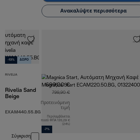
Ανακαλύψτε περισσότερα
-13%
ΔΩΡΟ
RIVELIA
699,00 €
Rivelia Sand
799,90 €
Beige
Προτεινόμενη
τιμή
EXAM440.55.BG
Περιλαμβάνεται
αρχική τιμή 799,90 €
ποσό ΦΠΑ 135,29 €
(24%)
-7%
Σύγκριση