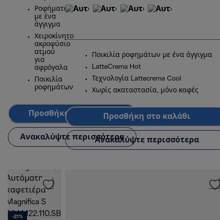
Ροφήματα
με ένα
άγγιγμα
Χειροκίνητο
ακροφύσιο
ατμού
Ποικιλία ροφημάτων με ένα άγγιγμα
για
LatteCrema Hot
αφρόγαλα
Τεχνολογία Lattecrema Cool
Ποικιλία
ροφημάτων
Χωρίς ακαταστασία, μόνο καφές
Προσθήκη στο καλάθι
Προσθήκη στο καλάθι
Ανακαλύψτε περισσότερα
Ανακαλύψτε περισσότερα
-21%