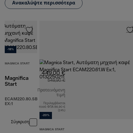
Ανακαλύψτε περισσότερα
-18%
MAGNICA START
449,00 €
Magnifica
549,90 €
Start
Προτεινόμενη
τιμή
ECAM220.80.SB
EX:1
Περιλαμβάνεται
αρχική τιμή 549,90 €
ποσό ΦΠΑ 86,90 €
(24%)
-20%
Σύγκριση
MAGNICA START