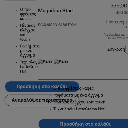
399,00
Ο πιο
Magnifica Start
499,9
φρέσκος
καφές
Προτεινόμ
ECAM220.61.W EX:1
Πίνακας
τ
ελέγχου
soft-
Περιλαμβάνεται π
ΦΠΑ 77,23 € (
touch
Ροφήματα
Σύγκριση
με ένα
άγγιγμα
Τεχνολογία
LatteCrema
Hot
Προσθήκη στο καλάθι
Ο πιο φρέσκος καφές
Ροφήματα με ένα άγγιγμα
Ανακαλύψτε περισσότερα
Πίνακας ελέγχου soft-touch
Τεχνολογία LatteCrema Hot
Προσθήκη στο καλάθι