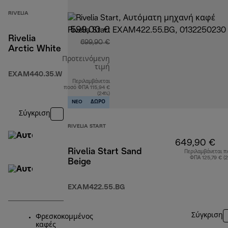
RIVELIA
599,00 €
Rivelia
699,90 €
Arctic White
Προτεινόμενη
τιμή
EXAM440.35.W
Περιλαμβάνεται
αρχική τιμή 699,90 €
ποσό ΦΠΑ 115,94 €
(24%)
NEO
ΔΩΡΟ
Σύγκριση
RIVELIA START
649,90 €
Rivelia Start Sand
Περιλαμβάνεται π
ΦΠΑ 125,79 € (
Beige
EXAM422.55.BG
Σύγκριση
Φρεσκοκομμένος
καφές