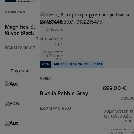
MAGNIFICA S
299,00 €
Magnifica S,
379,00 €
Silver Black
Προτεινόμενη
τιμή
ECAM22.110.SB
Περιλαμβάνεται
αρχική τιμή 379,00 €
ποσό ΦΠΑ 57,87 €
(24%)
-13%
ΑΠΟΚΛΕΙΣΤΙΚA ONLINE
ΔΩΡΟ
Σύγκριση
RIVELIA
699,00 €
Rivelia Pebble Grey
709,0
EXAM440.55.G
Χαμηλότερη τ
τις τελευταίες
ημέ
Περιλαμβάνεται π
ΦΠΑ 135,29 € (