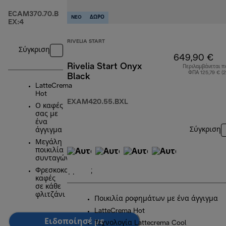
ECAM370.70.B
NEO
ΔΩΡΟ
EX:4
RIVELIA START
Σύγκριση
649,90 €
Rivelia Start Onyx
Περιλαμβάνεται π
ΦΠΑ 125,79 € (
Black
LatteCrema
Hot
EXAM420.55.BXL
Ο καφές
σας με
ένα
Σύγκριση
άγγιγμα
Μεγάλη
ποικιλία
συνταγών
Φρεσκοκομμένος
καφές
σε κάθε
φλιτζάνι
Ποικιλία ροφημάτων με ένα άγγιγμα
LatteCrema Hot
Ειδοποίησέ με
Τεχνολογία Lattecrema Cool