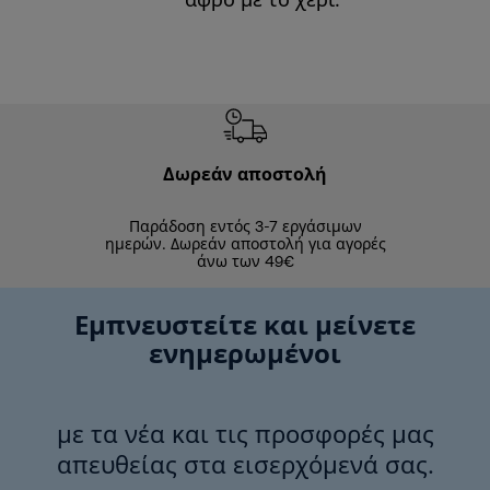
αφρό με το χέρι.
Δωρεάν αποστολή
Δωρε
Παράδοση εντός 3-7 εργάσιμων
Επιστροφές 
ημερών. Δωρεάν αποστολή για αγορές
άνω των 49€
Εμπνευστείτε και μείνετε
ενημερωμένοι
με τα νέα και τις προσφορές μας
απευθείας στα εισερχόμενά σας.