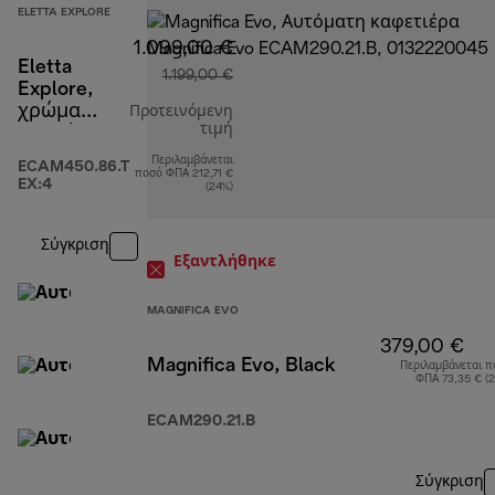
ELETTA EXPLORE
1.099,00 €
Eletta
1.199,00 €
Explore,
χρώμα
Προτεινόμενη
τιμή
τιτανίου
Περιλαμβάνεται
αρχική τιμή 1.199,00 €
ECAM450.86.T
ποσό ΦΠΑ 212,71 €
EX:4
(24%)
Σύγκριση
Εξαντλήθηκε
MAGNIFICA EVO
379,00 €
Magnifica Evo, Black
Περιλαμβάνεται π
ΦΠΑ 73,35 € (
ECAM290.21.B
Σύγκριση