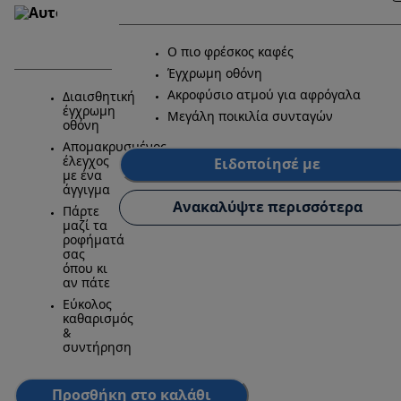
Ο πιο φρέσκος καφές
Έγχρωμη οθόνη
Ακροφύσιο ατμού για αφρόγαλα
Διαισθητική
έγχρωμη
Μεγάλη ποικιλία συνταγών
οθόνη
Απομακρυσμένος
έλεγχος
Ειδοποίησέ με
με ένα
άγγιγμα
Ανακαλύψτε περισσότερα
Πάρτε
μαζί τα
ροφήματά
σας
όπου κι
αν πάτε
Εύκολος
καθαρισμός
&
συντήρηση
Προσθήκη στο καλάθι