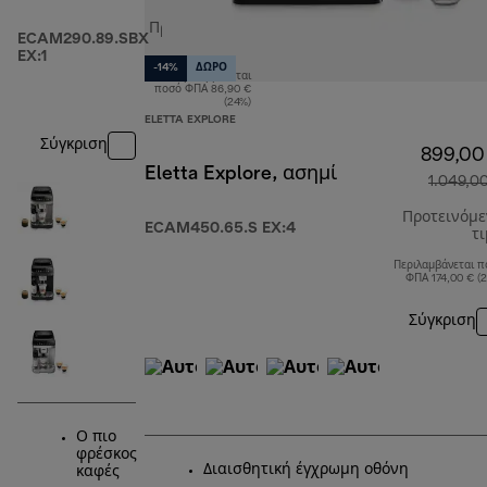
Προτεινόμενη
ECAM290.89.SBX
τιμή
EX:1
-14%
ΔΩΡΟ
Περιλαμβάνεται
αρχική τιμή 539,00 €
ποσό ΦΠΑ 86,90 €
(24%)
ELETTA EXPLORE
Σύγκριση
899,00
Eletta Explore, ασημί
1.049,0
Προτεινόμ
ECAM450.65.S EX:4
τ
Περιλαμβάνεται π
ΦΠΑ 174,00 € (
Σύγκριση
Ο πιο
φρέσκος
Διαισθητική έγχρωμη οθόνη
καφές