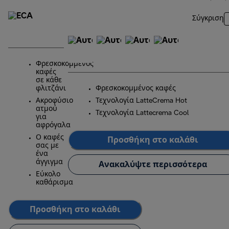
Σύγκριση
Φρεσκοκομμένος
καφές
σε κάθε
φλιτζάνι
Φρεσκοκομμένος καφές
Ακροφύσιο
Τεχνολογία LatteCrema Hot
ατμού
Τεχνολογία Lattecrema Cool
για
αφρόγαλα
Ο καφές
Προσθήκη στο καλάθι
σας με
ένα
άγγιγμα
Ανακαλύψτε περισσότερα
Εύκολο
καθάρισμα
Προσθήκη στο καλάθι