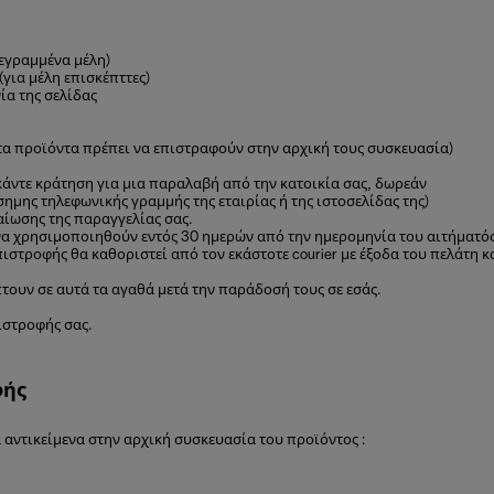
γεγραμμένα μέλη)
για μέλη επισκέπττες)
ία της σελίδας
 (τα προϊόντα πρέπει να επιστραφούν στην αρχική τους συσκευασία)
 κάντε κράτηση για μια παραλαβή από την κατοικία σας, δωρεάν
σημης τηλεφωνικής γραμμής της εταιρίας ή της ιστοσελίδας της)
ίωσης της παραγγελίας σας.
α χρησιμοποιηθούν εντός 30 ημερών από την ημερομηνία του αιτήματός
πιστροφής θα καθοριστεί από τον εκάστοτε courier με έξοδα του πελάτη 
τουν σε αυτά τα αγαθά μετά την παράδοσή τους σε εσάς.
ιστροφής σας.
φής
αντικείμενα στην αρχική συσκευασία του προϊόντος :