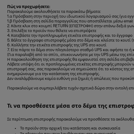
Πώς να προχωρήσετε:
Παρακαλούμε ακολουθήσετε τα παρακάτω βήματα:
1.α Πρόσβαση στην περιοχή του ιδιωτικού λογαριασμού σας (για εγ
1.β Πρόσβαση στη σελίδα παραγγελίας που αποστέλλεται μέσω email (
2. Κάντε κλικ στο κουμπί RETURN (ΕΠΙΣΤΡΟΦΗ) στην επάνω δεξιά γων
3. Επιλέξτε το προϊόν που θέλετε να επιστρέψετε
4. Κατεβάστε την προπληρωμένη ετικέτα επιστροφής και το έγγραφο
5. Βάλτε το έγγραφο επιστροφής μέσα στο δέμα και κλείστε το κουτί
6. Κολλήστε την ετικέτα επιστροφής της UPS στο κουτί
7. Είτε πάρτε το δέμα στον πλησιέστερο σταθμό UPS και αφήστε το ή
(Για παραλαβή από το σπίτι, επικοινωνήστε με την UPS μέσω της επί
Η παρακολούθηση της επιστροφής θα εμφανιστεί στη σελίδα επιβεβα
Λάβετε υπόψη ότι οι προπληρωμένες ετικέτες επιστροφής μπορούν ν
επιστροφή σας, σας παρακαλούμε να σημειώσετε ότι το κόστος της ε
ενημερώνουμε για την κατάσταση της επιστροφής.
Δεν αναλάμβάνουμε καμία ευθύνη για ζημιές ή απώλειες που προκύπ
Παρακαλούμε να συμπεριλάβετε τυχόν σχετικά δώρα στην εντολή επ
Τι να προσθέσετε μέσα στο δέμα της επιστρο
Σε περίπτωση επιστροφής παρακαλούμε να προσθέσετε τα ακόλουθα 
Το προϊόν στην αρχική του κατάσταση και συσκευασία