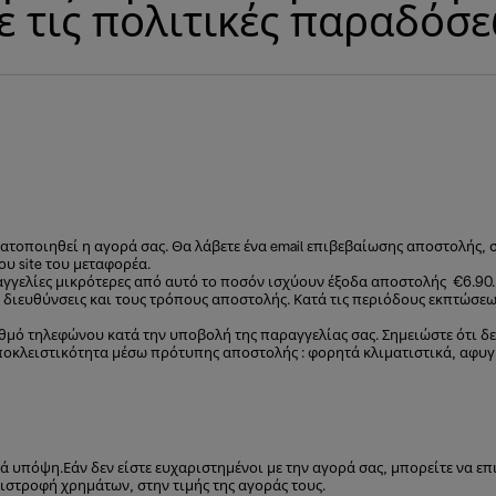
ε τις πολιτικές παραδόσ
ματοποιηθεί η αγορά σας. Θα λάβετε ένα email επιβεβαίωσης αποστολή
υ site του μεταφορέα.
αγγελίες μικρότερες από αυτό το ποσόν ισχύουν έξοδα αποστολής €6.90.
 διευθύνσεις και τους τρόπους αποστολής. Κατά τις περιόδους εκπτώσεω
θμό τηλεφώνου κατά την υποβολή της παραγγελίας σας. Σημειώστε ότι δε
ποκλειστικότητα μέσω πρότυπης αποστολής : φορητά κλιματιστικά, αφυ
 υπόψη.Εάν δεν είστε ευχαριστημένοι με την αγορά σας, μπορείτε να ε
ιστροφή χρημάτων, στην τιμής της αγοράς τους.