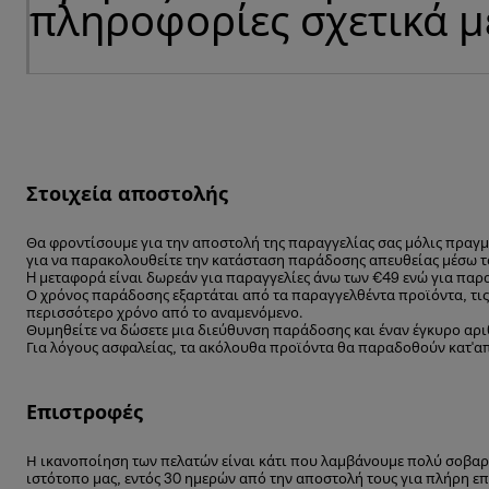
πληροφορίες σχετικά μ
Στοιχεία αποστολής
Θα φροντίσουμε για την αποστολή της παραγγελίας σας μόλις πραγ
για να παρακολουθείτε την κατάσταση παράδοσης απευθείας μέσω το
H μεταφορά είναι δωρεάν για παραγγελίες άνω των €49 ενώ για παρ
Ο χρόνος παράδοσης εξαρτάται από τα παραγγελθέντα προϊόντα, τις
περισσότερο χρόνο από το αναμενόμενο.
Θυμηθείτε να δώσετε μια διεύθυνση παράδοσης και έναν έγκυρο αρι
Για λόγους ασφαλείας, τα ακόλουθα προϊόντα θα παραδοθούν κατ'α
Επιστροφές
Η ικανοποίηση των πελατών είναι κάτι που λαμβάνουμε πολύ σοβαρά
ιστότοπο μας, εντός 30 ημερών από την αποστολή τους για πλήρη επ