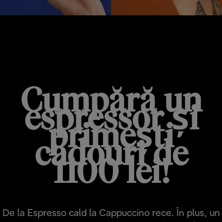
PROMO HOT & COLD
Cumpără un
espressor și
primești
cadouri de
1100 lei!
De la Espresso cald la Cappuccino rece. În plus, un