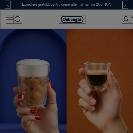
Skip
Expediere gratuită pentru comenzile mai mari de 255 RON
to
Content
Accessibility
Statement