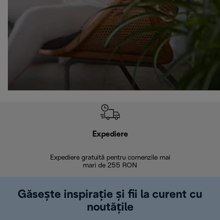
Expediere
R
Expediere gratuită pentru comenzile mai
30 de zi
mari de 255 RON
Găsește inspirație și fii la curent cu
noutățile