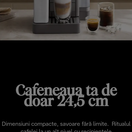
RIVELIA START
Cafeneaua ta de
doar 24,5 cm
Dimensiuni compacte, savoare fără limite. Ritualul
cafelei la un alt nivel cu recipientele