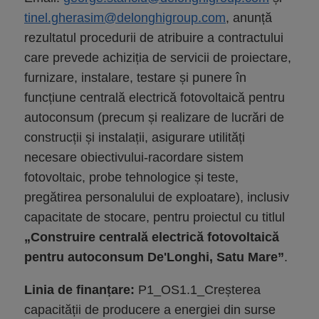
tinel.gherasim@delonghigroup.com
, anunță
rezultatul procedurii de atribuire a contractului
care prevede achiziția de servicii de proiectare,
furnizare, instalare, testare și punere în
funcțiune centrală electrică fotovoltaică pentru
autoconsum (precum și realizare de lucrări de
construcții și instalații, asigurare utilități
necesare obiectivului-racordare sistem
fotovoltaic, probe tehnologice și teste,
pregătirea personalului de exploatare), inclusiv
capacitate de stocare, pentru proiectul cu titlul
„Construire centrală electrică fotovoltaică
pentru autoconsum De'Longhi, Satu Mare”
.
Linia de finanțare:
P1_OS1.1_Creșterea
capacității de producere a energiei din surse