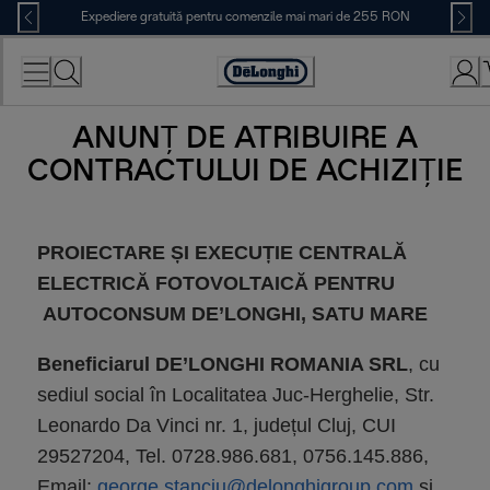
Skip
Expediere gratuită pentru comenzile mai mari de 255 RON
to
Content
Accessibility
Statement
ANUNȚ DE ATRIBUIRE A
ANUNȚ DE ATRIBUIRE A CON
CONTRACTULUI DE ACHIZIȚIE
PROIECTARE ȘI EXECUȚIE CENTRALĂ
ELECTRICĂ FOTOVOLTAICĂ PENTRU
AUTOCONSUM DE’LONGHI, SATU MARE
Beneficiarul DE’LONGHI ROMANIA SRL
, cu
sediul social în Localitatea Juc-Herghelie, Str.
Leonardo Da Vinci nr. 1, județul Cluj, CUI
29527204, Tel. 0728.986.681, 0756.145.886,
Email:
george.stanciu@delonghigroup.com
și