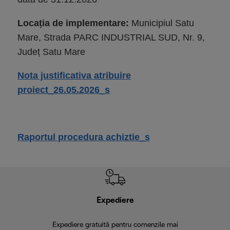
Locația de implementare:
Municipiul Satu
Mare, Strada PARC INDUSTRIAL SUD, Nr. 9,
Județ Satu Mare
Nota justificativa atribuire
proiect_26.05.2026_s
Raportul procedura achiztie_s
Expediere
R
Expediere gratuită pentru comenzile mai
30 de zi