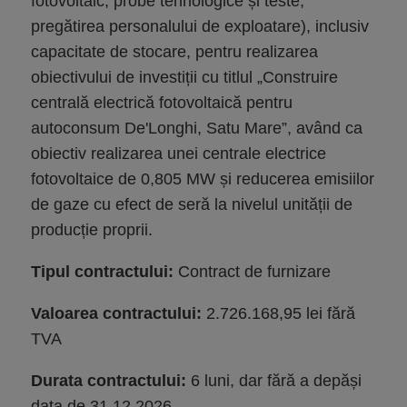
fotovoltaic, probe tehnologice și teste,
pregătirea personalului de exploatare), inclusiv
capacitate de stocare, pentru realizarea
obiectivului de investiții cu titlul „Construire
centrală electrică fotovoltaică pentru
autoconsum De'Longhi, Satu Mare”, având ca
obiectiv realizarea unei centrale electrice
fotovoltaice de 0,805 MW și reducerea emisiilor
de gaze cu efect de seră la nivelul unității de
producție proprii.
Tipul contractului:
Contract de furnizare
Valoarea contractului:
2.726.168,95 lei fără
TVA
Durata contractului:
6 luni, dar fără a depăși
data de 31.12.2026