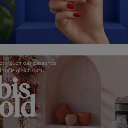
o: Hol dir das passende
lebnis gleich dazu.
bis
old