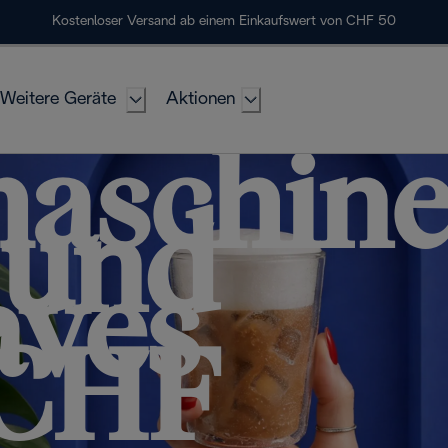
Kostenloser Versand ab einem Einkaufswert von CHF 50
Weitere Geräte
Aktionen
maschin
 und
aves
 CHF