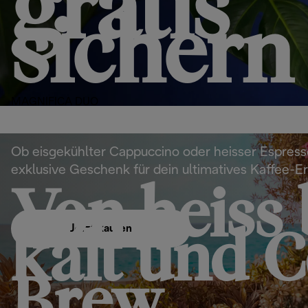
gratis
sichern
MAGNIFICA DUO
Ob eisgekühlter Cappuccino oder heisser Espress
exklusive Geschenk für dein ultimatives Kaffee-Er
Von heiss 
Jetzt kaufen
kalt und C
Brew.