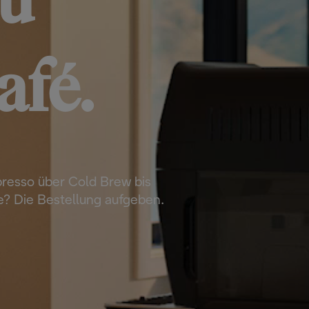
u
afé.
presso über Cold Brew bis
? Die Bestellung aufgeben.