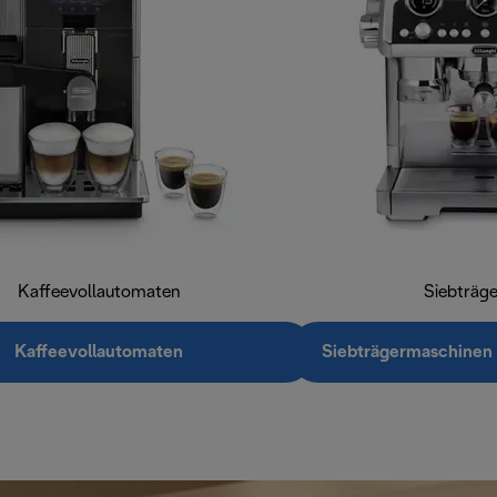
Kaffeevollautomaten
Siebträg
Kaffeevollautomaten
Siebträgermaschinen