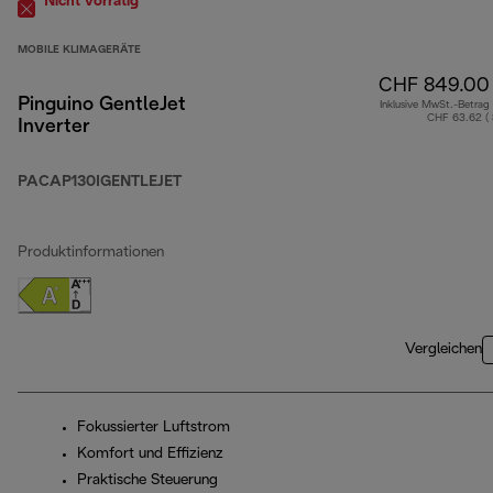
Nicht vorrätig
MOBILE KLIMAGERÄTE
CHF 849.00
Pinguino GentleJet
Inklusive MwSt.-Betrag
CHF 63.62 (
Inverter
PACAP130IGENTLEJET
Produktinformationen
Vergleichen
Fokussierter Luftstrom
Komfort und Effizienz
Praktische Steuerung