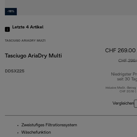
-18%
Letzte 4
Artikel
TASCIUGO ARIADRY MULTI
CHF 269.00
Tasciugo AriaDry Multi
CHF 299
DDSX225
Niedrigster Pr
seit 30 Ta
Inklusive MwSt.-Betrag
CHF 20.16 (
Vergleichen
Zweistufiges Filtrationssystem
Wäschefunktion