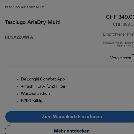
TASCIUGO ARIADRY MULTI
CHF 349.0
Tasciugo AriaDry Multi
CHF 399.0
Empfohlener Pre
DDSX220WFA
Inklusive MwSt.-Betrag
CHF 26.15 (
Vergleichen
De'Longhi Comfort App
4-fach HEPA (E12) Filter
Wäschefunktion
R290 Kühlgas
Zum Warenkorb hinzufügen
Mehr entdecken