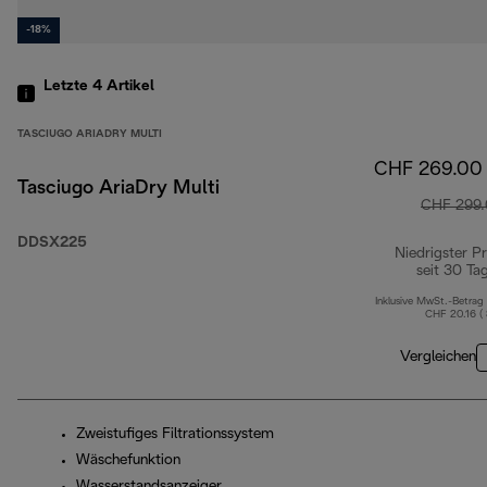
-18%
Letzte 4
Artikel
TASCIUGO ARIADRY MULTI
CHF 269.00
Tasciugo AriaDry Multi
CHF 299
DDSX225
Niedrigster Pr
seit 30 Ta
Inklusive MwSt.-Betrag
CHF 20.16 (
Vergleichen
Zweistufiges Filtrationssystem
Wäschefunktion
Wasserstandsanzeiger