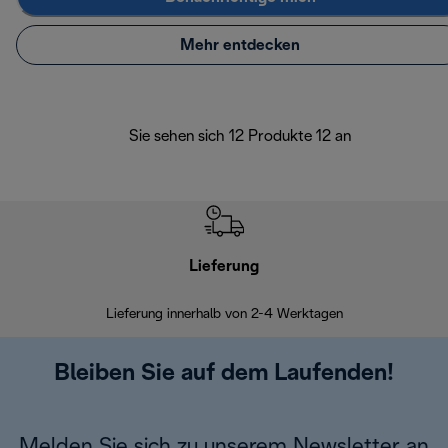
Mehr entdecken
Sie sehen sich 12 Produkte 12 an
Lieferung
Einf
Lieferung innerhalb von 2-4 Werktagen
Inner
Bleiben Sie auf dem Laufenden!
Melden Sie sich zu unserem Newsletter an