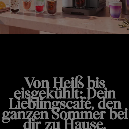
MAGNIFICA DUO
Von Heiß bis
eisgekühlt: Dein
Lieblingscafé, den
ganzen Sommer bei
dir zu Hause.