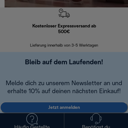
Kostenloser Expressversand ab
Kostenl
500€
30 Ta
Lieferung innerhalb von 3-5 Werktagen
Bleib auf dem Laufenden!
Melde dich zu unserem Newsletter an und
erhalte 10% auf deinen nächsten Einkauf!
Jetzt anmelden
Häufig Gestellte
Benötigst du