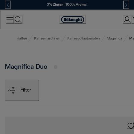
Skip
0% Zinsen, 100% Aroma!
to
Content
Erklärung
zur
Zugänglichkeit
Kaffee
Kaffeemaschinen
Kaffeevollautomaten
Magnifica
Ma
Magnifica Duo
Filter