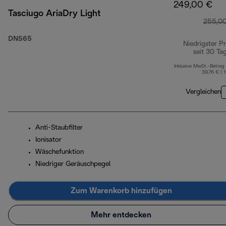
249,00 €
Tasciugo AriaDry Light
255,0
DNS65
Niedrigster Pr
seit 30 Ta
Inklusive MwSt.-Betrag
39,76 € ( 
Vergleichen
Anti-Staubfilter
Ionisator
Wäschefunktion
Niedriger Geräuschpegel
Zum Warenkorb hinzufügen
Mehr entdecken