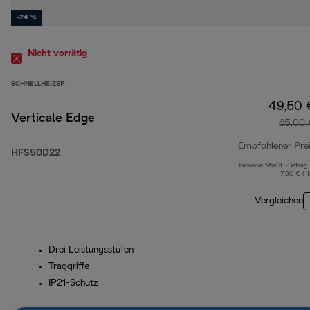
-24 %
Nicht vorrätig
SCHNELLHEIZER
49,50 
Verticale Edge
65,00 
Empfohlener Pre
HFS50D22
Inklusive MwSt.-Betrag
7,90 € ( 
Vergleichen
Drei Leistungsstufen
Traggriffe
IP21-Schutz