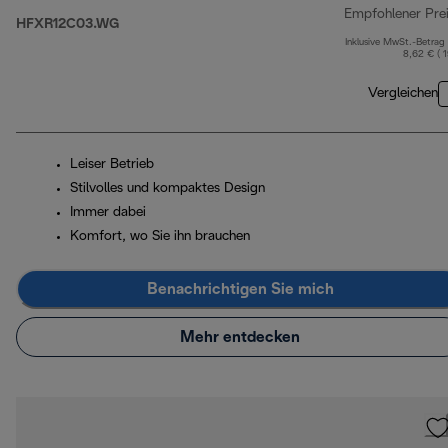
Empfohlener Pre
HFXR12C03.WG
Inklusive MwSt.-Betrag
8,62 € ( 
Vergleichen
Leiser Betrieb
Stilvolles und kompaktes Design
Immer dabei
Komfort, wo Sie ihn brauchen
Benachrichtigen Sie mich
Mehr entdecken