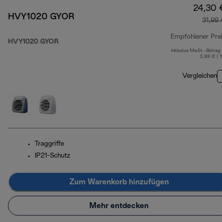
24,30 
HVY1020 GYOR
31,99
Empfohlener Pre
HVY1020 GYOR
Inklusive MwSt.-Betrag
3,88 € ( 
Vergleichen
Traggriffe
IP21-Schutz
Zum Warenkorb hinzufügen
Mehr entdecken