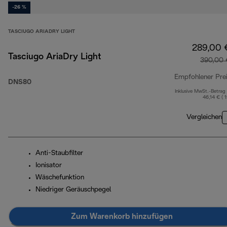
-26 %
TASCIUGO ARIADRY LIGHT
289,00 
Tasciugo AriaDry Light
390,00 
Empfohlener Pre
DNS80
Inklusive MwSt.-Betrag
46,14 € ( 
Vergleichen
Anti-Staubfilter
Ionisator
Wäschefunktion
Niedriger Geräuschpegel
Zum Warenkorb hinzufügen