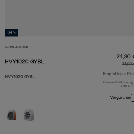
-24 %
SCHNELLHEIZER
24,30 
HVY1020 GYBL
31,99
Empfohlener Pre
HVY1020 GYBL
Inklusive MwSt.-Betrag
3,88 € ( 
Vergleichen