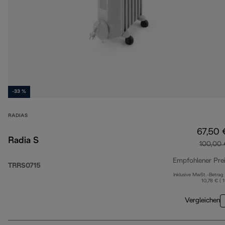
-33 %
RADIAS
67,50 
Radia S
100,00 
Empfohlener Pre
TRRS0715
Inklusive MwSt.-Betrag
10,78 € ( 
Vergleichen