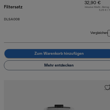
32,90 €
Filtersatz
Inklusive MwSt.-Betrag
5,25 € ( 
DLSA008
Vergleichen
Zum Warenkorb hinzufügen
Mehr entdecken