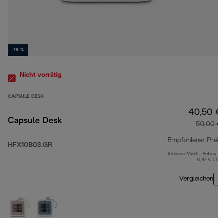
-19 %
Nicht vorrätig
CAPSULE DESK
40,50 
Capsule Desk
50,00 
Empfohlener Pre
HFX10B03.GR
Inklusive MwSt.-Betrag
6,47 € ( 
Vergleichen