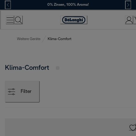
Skip
0% Zinsen, 100% Aroma!
to
Content
Erklärung
zur
Zugänglichkeit
Weitere Geräte
Klima-Comfort
Klima-Comfort
Filter