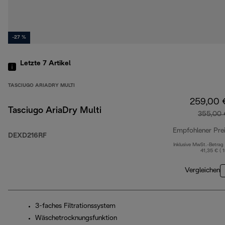
-27 %
Letzte 7
Artikel
TASCIUGO ARIADRY MULTI
259,00 
Tasciugo AriaDry Multi
355,00 
Empfohlener Pre
DEXD216RF
Inklusive MwSt.-Betrag
41,35 € ( 
Vergleichen
3-faches Filtrationssystem
Wäschetrocknungsfunktion