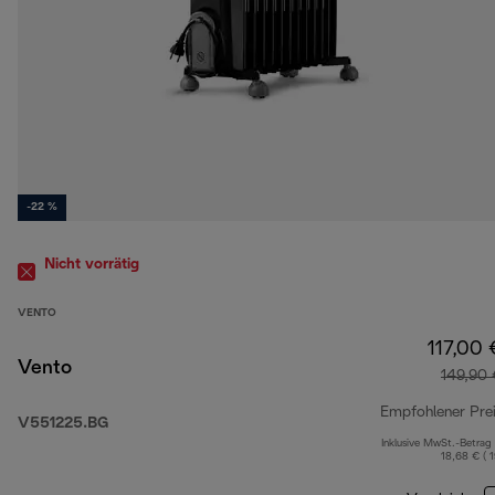
-22 %
Nicht vorrätig
VENTO
117,00 
Vento
149,90 
Empfohlener Pre
V551225.BG
Inklusive MwSt.-Betrag
18,68 € ( 