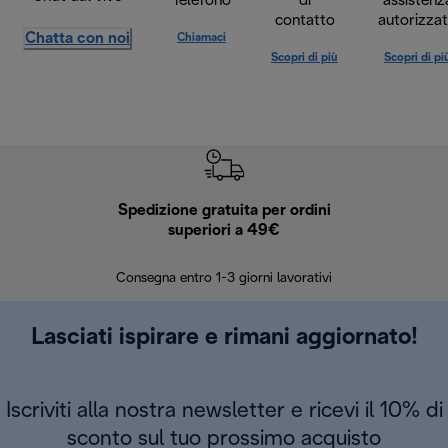
Telefono
di
assistenz
contatto
autorizza
Chatta con noi
Chiamaci
Scopri di più
Scopri di pi
Spedizione gratuita per ordini
R
superiori a 49€
30 giorn
Consegna entro 1-3 giorni lavorativi
Lasciati ispirare e rimani aggiornato!
Iscriviti alla nostra newsletter e ricevi il 10% di
sconto sul tuo prossimo acquisto