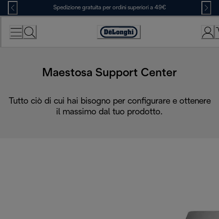
Skip
Spedizione gratuita per ordini superiori a 49€
to
Content
Accessibility
Statement
Maestosa Support Center
Tutto ciò di cui hai bisogno per configurare e ottenere
il massimo dal tuo prodotto.