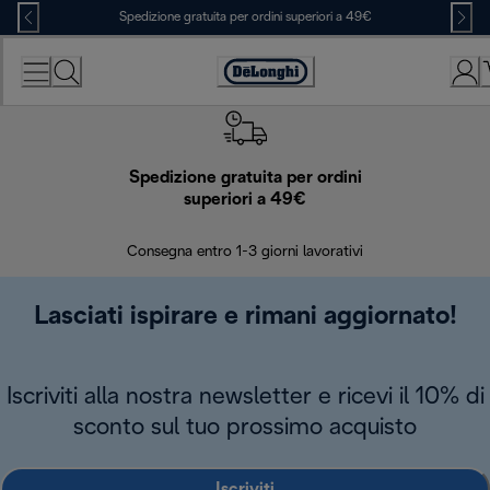
Skip
Spedizione gratuita per ordini superiori a 49€
to
Content
Accessibility
Statement
Spedizione gratuita per ordini
R
superiori a 49€
30 giorn
Consegna entro 1-3 giorni lavorativi
Lasciati ispirare e rimani aggiornato!
Iscriviti alla nostra newsletter e ricevi il 10% di
sconto sul tuo prossimo acquisto
Iscriviti