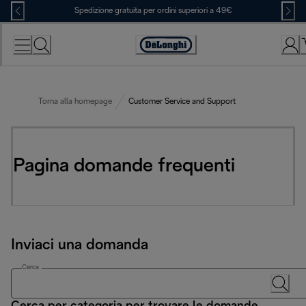
Skip
Spedizione gratuita per ordini superiori a 49€
to
Content
Accessibility
Statement
Torna alla homepage
Customer Service and Support
Pagina domande frequenti
Inviaci una domanda
Cerca