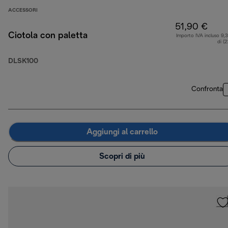
ACCESSORI
51,90 €
Ciotola con paletta
Importo IVA incluso 9,
di (
DLSK100
Confronta
Aggiungi al carrello
Scopri di più