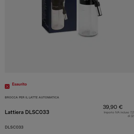
Esaurito
BROCCA PER IL LATTE AUTOMATICA
39,90 €
Lattiera DLSC033
Importo IVA incluso 7,
di (
DLSC033