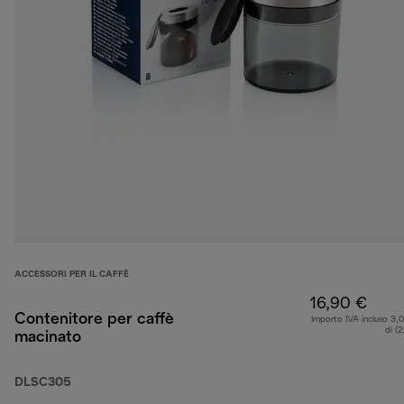
ACCESSORI PER IL CAFFÈ
16,90 €
Contenitore per caffè
Importo IVA incluso 3,
di (
macinato
DLSC305