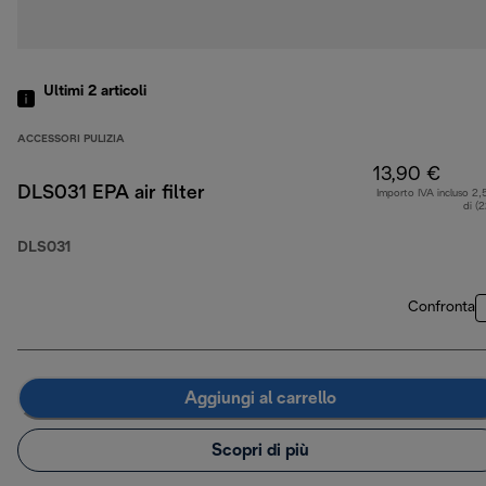
Ultimi 2
articoli
ACCESSORI PULIZIA
13,90 €
DLS031 EPA air filter
Importo IVA incluso 2,
di (
DLS031
Confronta
Aggiungi al carrello
Scopri di più