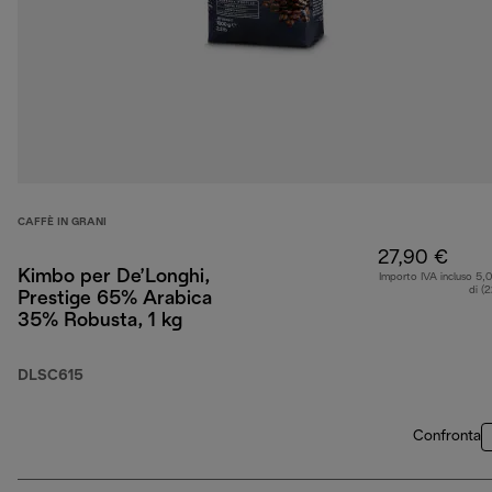
CAFFÈ IN GRANI
27,90 €
Kimbo per De’Longhi,
Importo IVA incluso 5,
di (
Prestige 65% Arabica
35% Robusta, 1 kg
DLSC615
Confronta