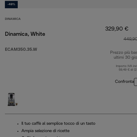
-49%
DINAMICA
329,90 €
Dinamica, White
449,9
ECAM350.35.W
Prezzo più ba
ultimi 30 gio
Importo IVA inc
59,49 € di (
Confronta
Il tuo caffè al semplice tocco di un tasto
Ampia selezione di ricette