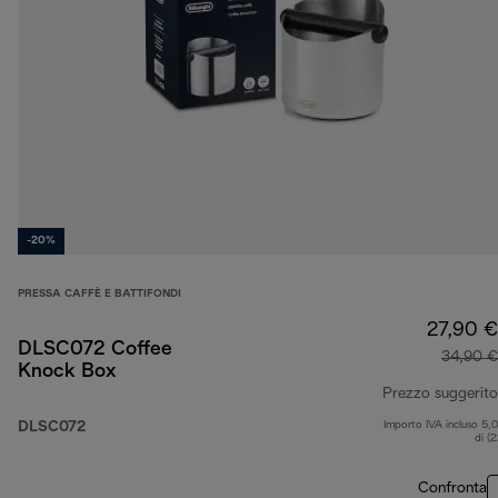
-20%
PRESSA CAFFÈ E BATTIFONDI
27,90 €
DLSC072 Coffee
34,90 €
Knock Box
Prezzo suggerito
DLSC072
Importo IVA incluso 5,
di (
Confronta