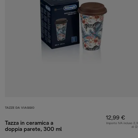
TAZZE DA VIAGGIO
12,99 €
Tazza in ceramica a
Importo IVA incluso 2,
di (
doppia parete, 300 ml