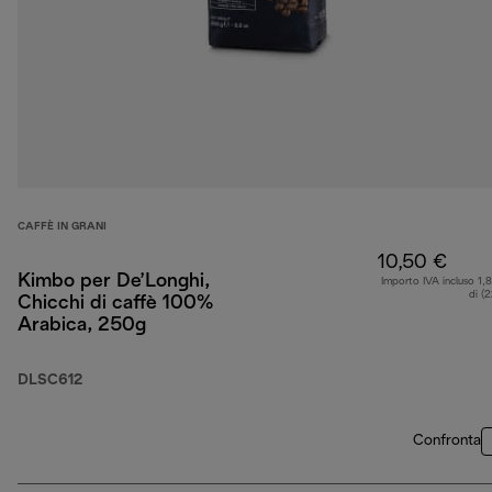
CAFFÈ IN GRANI
10,50 €
Kimbo per De’Longhi,
Importo IVA incluso 1,
di (
Chicchi di caffè 100%
Arabica, 250g
DLSC612
Confronta