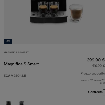
-5%
MAGNIFICA S SMART
399,90 €
Magnifica S Smart
419,90 €
Prezzo suggerito
ECAM230.13.B
Importo IVA incluso 72,
di (
Confronta