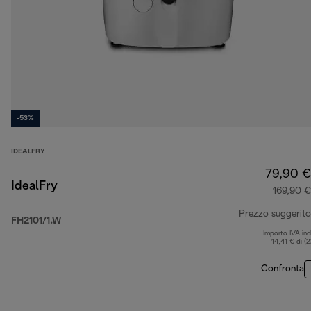
-53%
IDEALFRY
79,90 €
IdealFry
169,90 €
Prezzo suggerito
FH2101/1.W
Importo IVA inc
14,41 € di (
Confronta