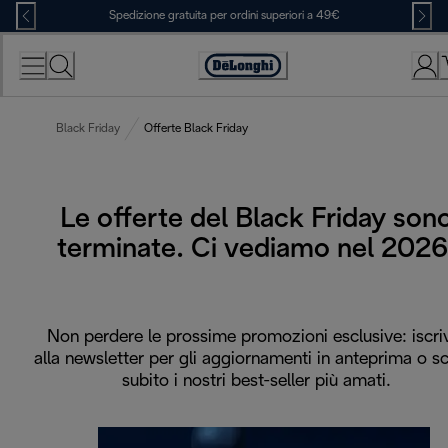
Skip
Spedizione gratuita per ordini superiori a 49€
to
Content
Accessibility
Statement
Black Friday
Offerte Black Friday
Le offerte del Black Friday son
terminate. Ci vediamo nel 2026
Non perdere le prossime promozioni esclusive: iscriv
alla newsletter per gli aggiornamenti in anteprima o s
subito i nostri best-seller più amati.