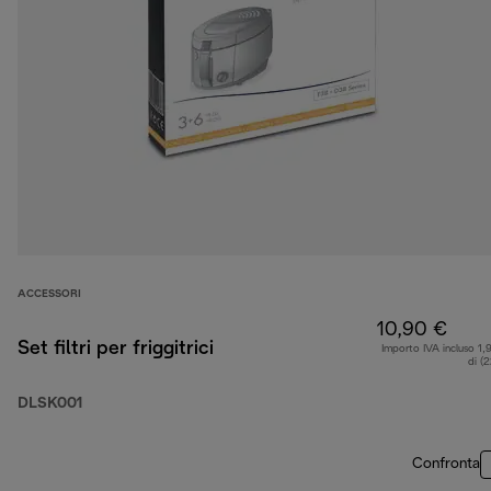
ACCESSORI
10,90 €
Set filtri per friggitrici
Importo IVA incluso 1,
di (
DLSK001
Confronta