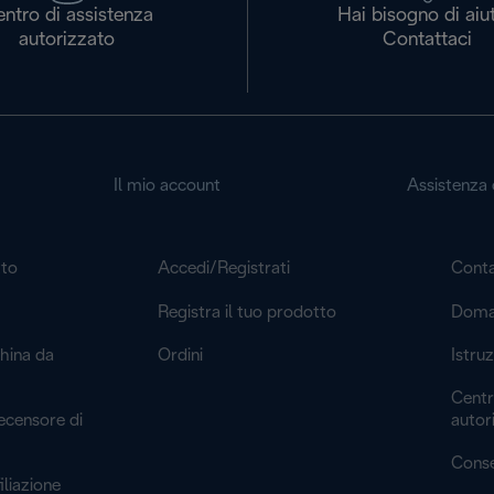
ntro di assistenza
Hai bisogno di aiu
autorizzato
Contattaci
Il mio account
Assistenza c
to
Accedi/Registrati
Conta
Registra il tuo prodotto
Doman
hina da
Ordini
Istru
Centr
ecensore di
autor
Conse
liazione