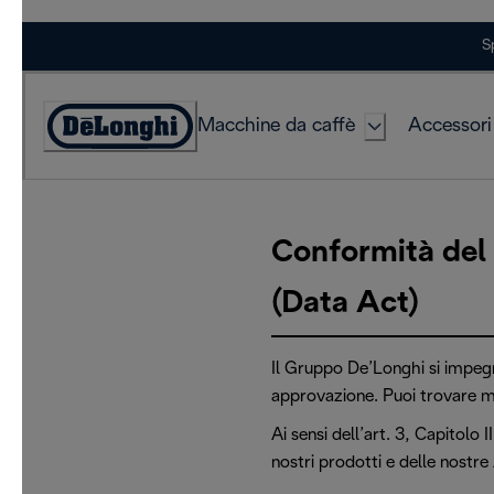
Skip
S
to
Content
Macchine da caffè
Accessori
Accessibility
Statement
Conformità del
(Data Act)
Il Gruppo De’Longhi si impeg
approvazione. Puoi trovare m
Ai sensi dell’art. 3, Capitolo
nostri prodotti e delle nostr