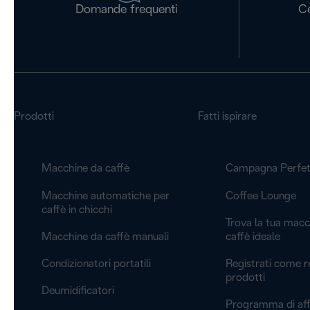
Domande frequenti
Ce
Prodotti
Fatti ispirare
Macchine da caffè
Campagna Perfet
Macchine automatiche per
Coffee Lounge
caffè in chicchi
Trova la tua macc
Macchine da caffè manuali
caffè ideale
Condizionatori portatili
Registrati come r
prodotti
Deumidificatori
Programma di affi