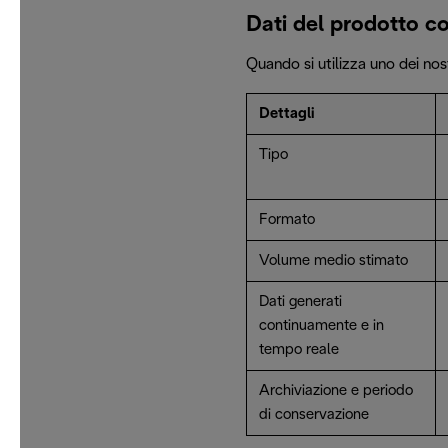
Dati del prodotto c
Quando si utilizza uno dei nos
Dettagli
Tipo
Formato
Volume medio stimato
Dati generati
continuamente e in
tempo reale
Archiviazione e periodo
di conservazione