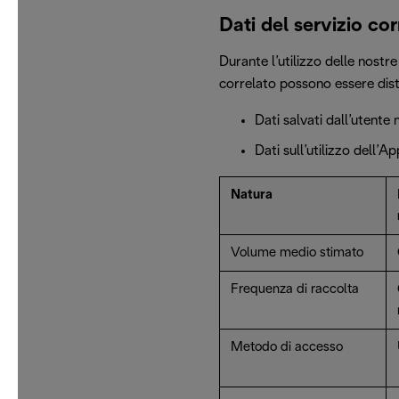
Dati del servizio cor
Durante l’utilizzo delle nostre
correlato possono essere disti
Dati salvati dall’utente 
Dati sull’utilizzo dell’A
Natura
Volume medio stimato
Frequenza di raccolta
Metodo di accesso