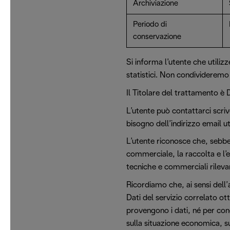
Archiviazione
Periodo di
conservazione
Si informa l’utente che utilizz
statistici. Non condivideremo 
Il Titolare del trattamento è 
L’utente può contattarci scri
bisogno dell’indirizzo email u
L’utente riconosce che, sebbe
commerciale, la raccolta e l’
tecniche e commerciali rilev
Ricordiamo che, ai sensi dell’
Dati del servizio correlato o
provengono i dati, né per cond
sulla situazione economica, su