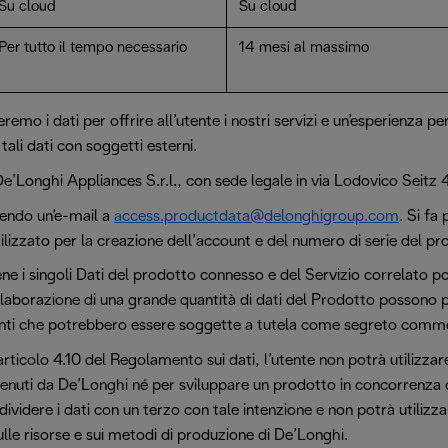
Su cloud
Su cloud
Per tutto il tempo necessario
14 mesi al massimo
eremo i dati per offrire all’utente i nostri servizi e un’esperienza 
tali dati con soggetti esterni.
De’Longhi Appliances S.r.l., con sede legale in via Lodovico Seitz 47
vendo un’e-mail a
access.productdata@delonghigroup.com
. Si f
tilizzato per la creazione dell’account e del numero di serie del pr
ne i singoli Dati del prodotto connesso e del Servizio correlato p
elaborazione di una grande quantità di dati del Prodotto possono 
anti che potrebbero essere soggette a tutela come segreto comme
articolo 4.10 del Regolamento sui dati, l’utente non potrà utilizzar
ttenuti da De’Longhi né per sviluppare un prodotto in concorrenza 
ividere i dati con un terzo con tale intenzione e non potrà utilizza
lle risorse e sui metodi di produzione di De’Longhi.