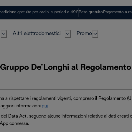
pedizione gratuita per ordini superiori a 49€
Reso gratuito
Pagamento a ra
Altri elettrodomestici
Promo
 Gruppo De’Longhi al Regolament
na a rispettare i regolamenti vigenti, compreso il Regolamento (
aggiori informazioni
qui
.
 II del Data Act, seguono alcune informazioni relative ai dati creati
e App connesse.