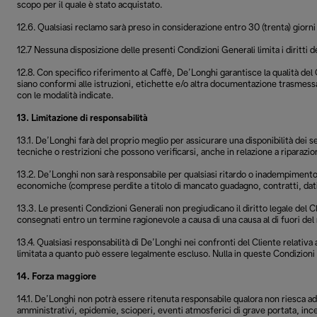
scopo per il quale è stato acquistato.
12.6. Qualsiasi reclamo sarà preso in considerazione entro 30 (trenta) giorn
12.7 Nessuna disposizione delle presenti Condizioni Generali limita i diritti d
12.8. Con specifico riferimento al Caffè, De’Longhi garantisce la qualità del 
siano conformi alle istruzioni, etichette e/o altra documentazione trasmess
con le modalità indicate.
13. Limitazione di responsabilità
13.1. De’Longhi farà del proprio meglio per assicurare una disponibilità dei se
tecniche o restrizioni che possono verificarsi, anche in relazione a riparazioni
13.2. De’Longhi non sarà responsabile per qualsiasi ritardo o inadempimento c
economiche (comprese perdite a titolo di mancato guadagno, contratti, dati
13.3. Le presenti Condizioni Generali non pregiudicano il diritto legale del
consegnati entro un termine ragionevole a causa di una causa al di fuori del
13.4. Qualsiasi responsabilità di De’Longhi nei confronti del Cliente relativa
limitata a quanto può essere legalmente escluso. Nulla in queste Condizioni G
14. Forza maggiore
14.1. De’Longhi non potrà essere ritenuta responsabile qualora non riesca ad 
amministrativi, epidemie, scioperi, eventi atmosferici di grave portata, incen