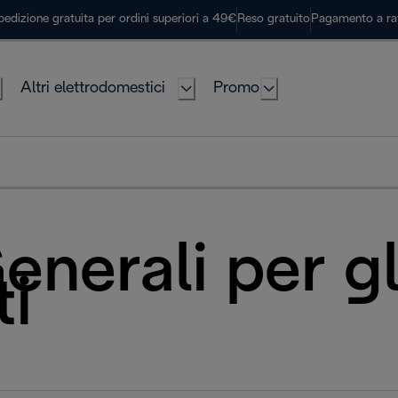
pedizione gratuita per ordini superiori a 49€
Reso gratuito
Pagamento a ra
Altri elettrodomestici
Promo
enerali per gl
i