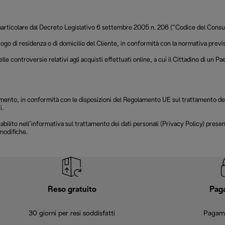
in particolare dal Decreto Legislativo 6 settembre 2005 n. 206 (“Codice del Cons
 luogo di residenza o di domicilio del Cliente, in conformità con la normativa pre
le controversie relativi agli acquisti effettuati online, a cui il Cittadino di un
namento, in conformità con le disposizioni del Regolamento UE sul trattamento dei d
i.
abilito nell’informativa sul trattamento dei dati personali (Privacy Policy) pres
modifiche.
Reso gratuito
Pag
30 giorni per resi soddisfatti
Pagame