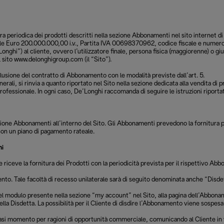
ra periodica dei prodotti descritti nella sezione Abbonamenti nel sito internet di
ociale Euro 200.000.000,00 i.v., Partita IVA 00698370962, codice fiscale e numero 
nghi”) al cliente, ovvero l’utilizzatore finale, persona fisica (maggiorenne) o giu
il sito www.delonghigroup.com (il “Sito”).
lusione del contratto di Abbonamento con le modalità previste dall’art. 5.
, si rinvia a quanto riportato nel Sito nella sezione dedicata alla vendita di pro
ofessionale. In ogni caso, De’Longhi raccomanda di seguire le istruzioni riportate
ezione Abbonamenti all’interno del Sito. Gli Abbonamenti prevedono la fornitura 
con un piano di pagamento rateale.
hi
e riceve la fornitura dei Prodotti con la periodicità prevista per il rispettivo Ab
ento. Tale facoltà di recesso unilaterale sarà di seguito denominata anche “Disde
del modulo presente nella sezione “my account” nel Sito, alla pagina dell’Abbonam
ella Disdetta. La possibilità per il Cliente di disdire l’Abbonamento viene sospesa
si momento per ragioni di opportunità commerciale, comunicando al Cliente in via