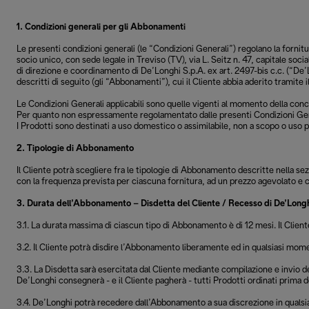
1. Condizioni generali per gli Abbonamenti
Le presenti condizioni generali (le “Condizioni Generali”) regolano la fornitu
socio unico, con sede legale in Treviso (TV), via L. Seitz n. 47, capitale s
di direzione e coordinamento di De’Longhi S.p.A. ex art. 2497-bis c.c. (“De’Lo
descritti di seguito (gli “Abbonamenti”), cui il Cliente abbia aderito tramite 
Le Condizioni Generali applicabili sono quelle vigenti al momento della conc
Per quanto non espressamente regolamentato dalle presenti Condizioni Generali
I Prodotti sono destinati a uso domestico o assimilabile, non a scopo o uso pr
2. Tipologie di Abbonamento
Il Cliente potrà scegliere fra le tipologie di Abbonamento descritte nella s
con la frequenza prevista per ciascuna fornitura, ad un prezzo agevolato e 
3. Durata dell’Abbonamento – Disdetta del Cliente / Recesso di De’Long
3.1. La durata massima di ciascun tipo di Abbonamento è di 12 mesi. Il Client
3.2. Il Cliente potrà disdire l’Abbonamento liberamente ed in qualsiasi mom
3.3. La Disdetta sarà esercitata dal Cliente mediante compilazione e invio 
De’Longhi consegnerà - e il Cliente pagherà - tutti Prodotti ordinati prima d
3.4. De’Longhi potrà recedere dall’Abbonamento a sua discrezione in qualsia