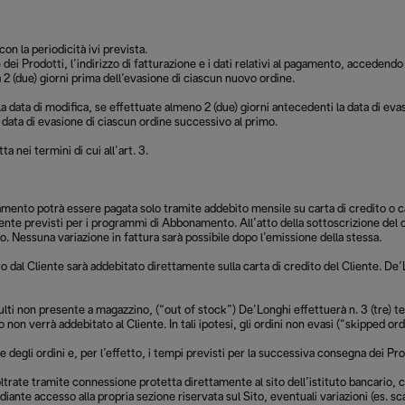
on la periodicità ivi prevista.
ione dei Prodotti, l’indirizzo di fatturazione e i dati relativi al pagamento, acce
 2 (due) giorni prima dell’evasione di ciascun nuovo ordine.
 alla data di modifica, se effettuate almeno 2 (due) giorni antecedenti la data di
a data di evasione di ciascun ordine successivo al primo.
nei termini di cui all’art. 3.
bonamento potrà essere pagata solo tramite addebito mensile su carta di credito 
ente previsti per i programmi di Abbonamento. All’atto della sottoscrizione del
. Nessuna variazione in fattura sarà possibile dopo l’emissione della stessa.
dal Cliente sarà addebitato direttamente sulla carta di credito del Cliente. De’Lo
sulti non presente a magazzino, (“out of stock”) De’Longhi effettuerà n. 3 (tre) te
 non verrà addebitato al Cliente. In tali ipotesi, gli ordini non evasi (“skipped
e degli ordini e, per l’effetto, i tempi previsti per la successiva consegna dei Pro
inoltrate tramite connessione protetta direttamente al sito dell’istituto bancario, 
ante accesso alla propria sezione riservata sul Sito, eventuali variazioni (es. sca