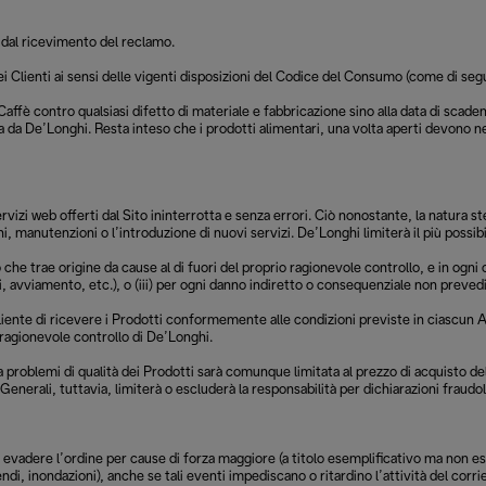
i dal ricevimento del reclamo.
ei Clienti ai sensi delle vigenti disposizioni del Codice del Consumo (come di segu
Caffè contro qualsiasi difetto di materiale e fabbricazione sino alla data di scad
a da De’Longhi. Resta inteso che i prodotti alimentari, una volta aperti devono 
rvizi web offerti dal Sito ininterrotta e senza errori. Ciò nonostante, la natura s
, manutenzioni o l’introduzione di nuovi servizi. De’Longhi limiterà il più possibil
he trae origine da cause al di fuori del proprio ragionevole controllo, e in ogni c
, avviamento, etc.), o (iii) per ogni danno indiretto o consequenziale non prev
 Cliente di ricevere i Prodotti conformemente alle condizioni previste in ciascu
 ragionevole controllo di De’Longhi.
 a problemi di qualità dei Prodotti sarà comunque limitata al prezzo di acquisto del
enerali, tuttavia, limiterà o escluderà la responsabilità per dichiarazioni fraudo
evadere l’ordine per cause di forza maggiore (a titolo esemplificativo ma non esa
di, inondazioni), anche se tali eventi impediscano o ritardino l’attività del corri