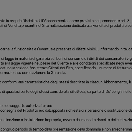
to la propria Disdetta dall’Abbonamento, come previsto nel precedente art. 3, il Cli
di Vendita presenti nel Sito nella sezione dedicata alla vendita di prodotti e ser
ificarne la funzionalità e l’eventuale presenza di difetti visibili, informando in 
e di legge in materia di garanzia sui beni di consumo e i diritti dei consumatori v
ità alla legge vigente nel paese del Cliente e alle condizioni specificate negli even
icati nella sezione Assistenza Clienti del Sito, specificando il numero di fattura d
informazioni su come azionare la Garanzia.
 conformi alle caratteristiche degli stessi descritte in ciascun Abbonamento, Il Cli
i, o di qualsiasi parte degli stessi considerata difettosa, da parte di De’Longhi nel
re o do soggetto autorizzato; e/o
a consegna del Prodotto e/o dall'apposita richiesta di riparazione o sostituzione d
manutenzione o installazione impropria, ovvero dal mancato rispetto delle istruzio
 un congruo periodo di tempo dalla presentazione della domanda e non arrecheranno