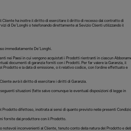
ente ha inoltre il diritto di esercitare il diritto di recesso dal contratto di
vizi di De’Longhi o telefonando direttamente al Sevizio Clienti utilizzando il
tal caso immediatamente De’Longhi.
igenti nei Paesi in cui vengono acquistati i Prodotti rientranti in ciascun Abbona
tuali documenti di garanzia forniti con i Prodotti. Per far valere la Garanzia, il
el Prodotto e la data di emissione, o il relativo codice, con l'ordine effettuato e
ente avrà il diritto di esercitare i diritti di Garanzia.
le seguenti situazioni (fatte salve comunque le eventuali disposizioni di legge in
el Prodotto difettoso, inoltrata ai sensi di quanto previsto nelle presenti Condizi
ni fornite dal produttore con il Prodotto.
 notevoli inconvenienti al Cliente, tenuto conto della natura del Prodotto e del