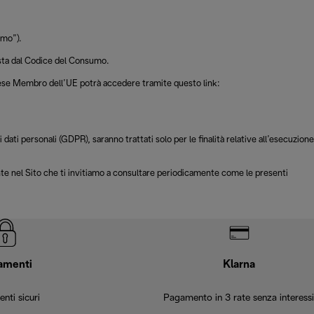
umo”).
vista dal Codice del Consumo.
 Paese Membro dell’UE potrà accedere tramite questo link:
ati personali (GDPR), saranno trattati solo per le finalità relative all’esecuzione
ente nel Sito che ti invitiamo a consultare periodicamente come le presenti
amenti
Klarna
nti sicuri
Pagamento in 3 rate senza interessi