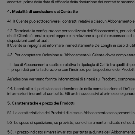
accettati prima della data di efficacia della risoluzione del contratto saranno
4. Modalità di conclusione del Contratto
4.1. Il Cliente può sottoscrivere i contratti relativi a ciascun Abbonamento 
4.2. Terminata la configurazione personalizzata dell’Abbonamento, per aderi
che il Cliente è tenuto a proteggere e in relazione ai quali è responsabile di
disposizioni contrattuali.
Il Cliente si impegna ad informare immediatamente De’Longhi in caso di utiliz
4.3. Per completare l’adesione all’Abbonamento il Cliente dovrà completare
- il tipo di Abbonamento scelto e relativa la tipologia di Caffè tra quelli dispon
- i propri dati per la fatturazione con l’indirizzo per la spedizione dei Prodo
All’adesione verranno fornite informazioni di sintesi sui Prodotti, comprese l
4.4. Il contratto si perfeziona col ricevimento della comunicazione di De’Lo
informazioni inerenti al contratto. Gli ordini successivi al primo sono gen
5. Caratteristiche e prezzi dei Prodotti
5.1. Le caratteristiche dei Prodotti di ciascun Abbonamento sono presenti nel
5.2. Le spese di spedizione, se previste, sono chiaramente indicate nel dett
5.3. Il prezzo indicato rimarrà invariato per tutta la durata dell’Abbonament