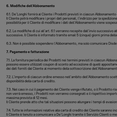
6. Modifiche dell’Abbonamento
6.1. De’Longhi fornirà al Cliente i Prodotti previsti in ciascun Abbonamento c
Il Cliente potrà modificare i propri dati personali, l’indirizzo per la spediz
possibilità per il Cliente di modificare i dati dell’Abbonamento viene sospesa
6.2. Le modifiche di cui all’art. 6.1 verranno recepite dall’invio successivo
successive. Il Cliente è informato tramite email 5 (cinque) giorni prima dell
6.3. Non è possibile sospendere l’Abbonamento, ma solo comunicare Disdetta 
7. Pagamento e fatturazione
7.1. La fornitura periodica dei Prodotti nei termini previsti in ciascun Ab
possono essere utilizzati coupon di sconto ad eccezione di quelli appositam
dei dati forniti dal Cliente al momento della sottoscrizione dell’Abbonamento
7.2. L’importo di ciascun ordine emesso nell’ambito dell’Abbonamento scelto 
disponibilità della carta di credito.
7.3. Nel caso in cui il pagamento del Cliente venga rifiutato, o il Prodotto ri
non verrà emesso, i Prodotti non verranno consegnati e il rispettivo importo
massima prevista di 12 mesi.
Il Cliente prende atto che tali situazioni possono allungare i tempi di evasion
7.4. Tutte le informazioni relative alla carta di credito del Cliente saranno 
Il Cliente è tenuto a comunicare a De’Longhi tramite il Servizio Clienti o medi