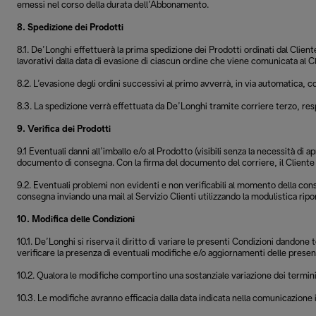
emessi nel corso della durata dell’Abbonamento.
8. Spedizione dei Prodotti
8.1. De’Longhi effettuerà la prima spedizione dei Prodotti ordinati dal Clie
lavorativi dalla data di evasione di ciascun ordine che viene comunicata al Cl
8.2. L’evasione degli ordini successivi al primo avverrà, in via automatica,
8.3. La spedizione verrà effettuata da De’Longhi tramite corriere terzo, res
9. Verifica dei Prodotti
9.1 Eventuali danni all’imballo e/o al Prodotto (visibili senza la necessità 
documento di consegna. Con la firma del documento del corriere, il Cliente a
9.2. Eventuali problemi non evidenti e non verificabili al momento della conse
consegna inviando una mail al Servizio Clienti utilizzando la modulistica r
10. Modifica delle Condizioni
10.1. De’Longhi si riserva il diritto di variare le presenti Condizioni dando
verificare la presenza di eventuali modifiche e/o aggiornamenti delle presen
10.2. Qualora le modifiche comportino una sostanziale variazione dei termini 
10.3. Le modifiche avranno efficacia dalla data indicata nella comunicazione i