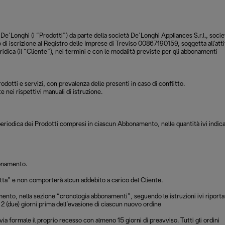
 De’Longhi (i “Prodotti”) da parte della società De’Longhi Appliances S.r.l., socie
di iscrizione al Registro delle Imprese di Treviso 00867190159, soggetta all'atti
ridica (il “Cliente”), nei termini e con le modalità previste per gli abbonamenti
dotti e servizi, con prevalenza delle presenti in caso di conflitto.
 nei rispettivi manuali di istruzione.
periodica dei Prodotti compresi in ciascun Abbonamento, nelle quantità ivi indic
bonamento.
tta” e non comporterà alcun addebito a carico del Cliente.
ento, nella sezione “cronologia abbonamenti”, seguendo le istruzioni ivi riporta
 2 (due) giorni prima dell’evasione di ciascun nuovo ordine
 formale il proprio recesso con almeno 15 giorni di preavviso. Tutti gli ordini