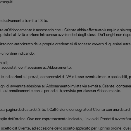
 eseguiti.
esclusivamente tramite il Sito.
re all’Abbonamento è necessario che il Cliente abbia effettuato il log-in e sia 
 qualsiasi attività o azione intraprese avvalendosi degli stessi. De’Longhi non ris
zo non autorizzato delle proprie credenziali di accesso ovvero di qualsiasi altra 
 un ordine indicando:
ibili;
tti acquistati con l’adesione all’Abbonamento.
e indicazioni sui prezzi, comprensivi di IVA e tasse eventualmente applicabili, poi
nghi di avvenuta adesione all’Abbonamento inviata via e-mail al Cliente, contenen
erati automaticamente con la periodicità prevista per ciascun Abbonamento.
la pagina dedicata del Sito. Il Caffè viene consegnato al Cliente con una data di
aglio dell’ordine. Ove non espressamente indicato, l’invio dei Prodotti avverrà se
o scelto dal Cliente, ad eccezione dello sconto applicato per il primo ordine, ove 