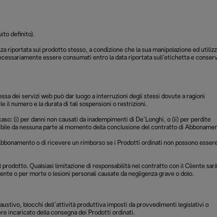
ito definito).
enza riportata sul prodotto stesso, a condizione che la sua manipolazione ed utiliz
necessariamente essere consumati entro la data riportata sull’etichetta e conserv
tessa dei servizi web può dar luogo a interruzioni degli stessi dovute a ragioni
e il numero e la durata di tali sospensioni o restrizioni.
aso: (i) per danni non causati da inadempimenti di De’Longhi, o (ii) per perdite
edibile da nessuna parte al momento della conclusione del contratto di Abboname
n Abbonamento o di ricevere un rimborso se i Prodotti ordinati non possono esser
 prodotto. Qualsiasi limitazione di responsabilità nel contratto con il Cliente sar
lente o per morte o lesioni personali causate da negligenza grave o dolo.
ustivo, blocchi dell’attività produttiva imposti da provvedimenti legislativi o
ere incaricato della consegna dei Prodotti ordinati.