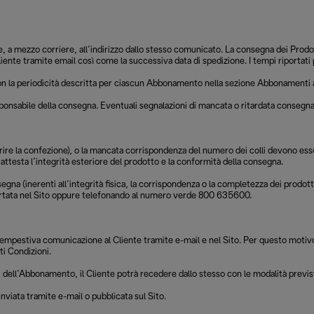
nte, a mezzo corriere, all’indirizzo dallo stesso comunicato. La consegna dei Pr
iente tramite email così come la successiva data di spedizione. I tempi riportati p
 con la periodicità descritta per ciascun Abbonamento nella sezione Abbonamenti al
ponsabile della consegna. Eventuali segnalazioni di mancata o ritardata consegna 
di aprire la confezione), o la mancata corrispondenza del numero dei colli devono 
ttesta l’integrità esteriore del prodotto e la conformità della consegna.
gna (inerenti all’integrità fisica, la corrispondenza o la completezza dei prodott
iportata nel Sito oppure telefonando al numero verde 800 635600.
ne tempestiva comunicazione al Cliente tramite e-mail e nel Sito. Per questo moti
ti Condizioni.
dell’Abbonamento, il Cliente potrà recedere dallo stesso con le modalità previste 
nviata tramite e-mail o pubblicata sul Sito.