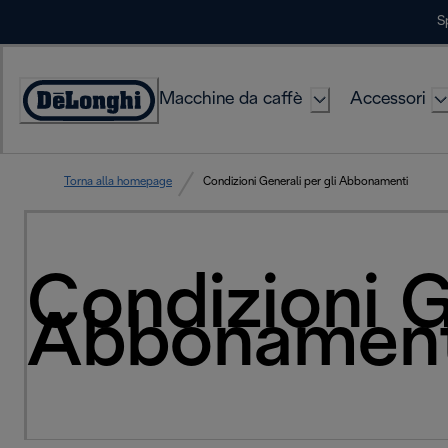
Skip
S
to
Content
Macchine da caffè
Accessori
Accessibility
Statement
Torna alla homepage
Condizioni Generali per gli Abbonamenti
Condizioni G
Abbonament