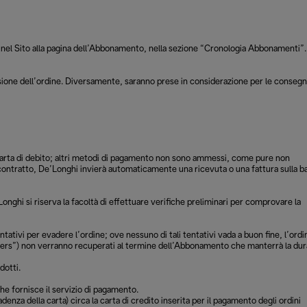
dendo nel Sito alla pagina dell’Abbonamento, nella sezione “Cronologia Abbonamenti”.
 evasione dell’ordine. Diversamente, saranno prese in considerazione per le conseg
o carta di debito; altri metodi di pagamento non sono ammessi, come pure non
 contratto, De’Longhi invierà automaticamente una ricevuta o una fattura sulla b
nghi si riserva la facoltà di effettuare verifiche preliminari per comprovare la
ntativi per evadere l’ordine; ove nessuno di tali tentativi vada a buon fine, l’ordi
 orders”) non verranno recuperati al termine dell’Abbonamento che manterrà la dur
dotti.
che fornisce il servizio di pagamento.
denza della carta) circa la carta di credito inserita per il pagamento degli ordini