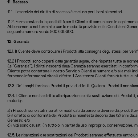
11. Recesso
11.1. L’esercizio del diritto di recesso è escluso per i beni alimentari.
11.2. Ferma restando la possibilità per il Cliente di comunicare in ogni momen
Abbonamento nei termini e con le modalità previste nelle Condizioni Generali 
seguente numero verde 800 635600.
12. Garanzia
12.1. Il Cliente deve controllare i Prodotti alla consegna degli stessi per ver
12.2 I Prodotti sono coperti dalla garanzia legale, che rispetta tutte le norm
(la “Garanzia”). I diritti nascenti dalla Garanzia saranno esercitati in conform
Cliente potrà contattare il nostro Servizio Clienti al numero e/o alla mail ind
fornendo informazioni circa il difetto. L'Assistenza Clienti fornirà tutte le 
12.3. De’Longhi fornisce Prodotti privi di difetti. Qualora i Prodotti non siano
12.4. Il Cliente non ha diritto alla riparazione o alla sostituzione del Prodott
materia):
a) i Prodotti sono stati riparati o modificati da persone diverse dal produtto
b) il difetto di conformità dei Prodotti si manifesta decorsi due (2) anni dall
Generali; e/o
c) i vizi sono causati (in tutto o in parte) da uso improprio, conservazione, 
12.5. Le riparazioni o le sostituzioni dei Prodotti saranno effettuate entro