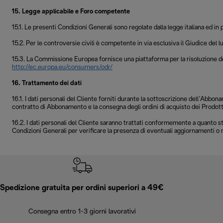
15. Legge applicabile e Foro competente
15.1. Le presenti Condizioni Generali sono regolate dalla legge italiana ed 
15.2. Per le controversie civili è competente in via esclusiva il Giudice del
15.3. La Commissione Europea fornisce una piattaforma per la risoluzione del
http://ec.europa.eu/consumers/odr/
16. Trattamento dei dati
16.1. I dati personali del Cliente forniti durante la sottoscrizione dell’Abbo
contratto di Abbonamento e la consegna degli ordini di acquisto dei Prodott
16.2. I dati personali del Cliente saranno trattati conformemente a quanto st
Condizioni Generali per verificare la presenza di eventuali aggiornamenti o 
Spedizione gratuita per ordini superiori a 49€
Consegna entro 1-3 giorni lavorativi