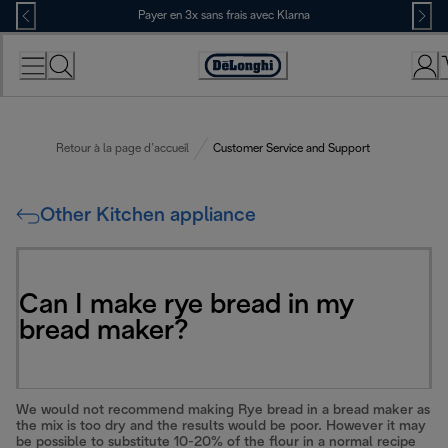
Skip
Payer en 3x sans frais avec Klarna
to
Content
Déclaration
d'accessibilité
Retour à la page d’accueil
Customer Service and Support
Other Kitchen appliance
Can I make rye bread in my
bread maker?
We would not recommend making Rye bread in a bread maker as
the mix is too dry and the results would be poor. However it may
be possible to substitute 10-20% of the flour in a normal recipe