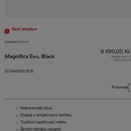
Není skladem
MAGNIFICA EVO
9 690,00 Kč
Magnifica Evo, Black
Včetně částky
1 681,74 Kč (
ECAM290.21.B
Porovnat
Nejčerstvější káva
Displej s dotykovými tlačítky
Tradiční napěňovač mléka
Široká nabídka receptů