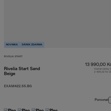
NOVINKA
DÁREK ZDARMA
RIVELIA START
13 990,00 K
Rivelia Start Sand
Včetně částky
2 428,02 Kč (
Beige
EXAM422.55.BG
Porovnat