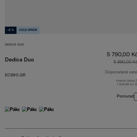
-2 %
COLD BREW
DEDICA DUO
5 790,00 K
Dedica Duo
5 890,00 K
Doporučená cen
EC890.GR
Včetně částky
1 004,88 Kč (
Porovnat