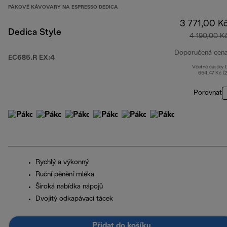
PÁKOVÉ KÁVOVARY NA ESPRESSO DEDICA
3 771,00 K
Dedica Style
4 190,00 K
Doporučená cen
EC685.R EX:4
Včetně částky
654,47 Kč (
Porovnat
Rychlý a výkonný
Ruční pěnění mléka
Široká nabídka nápojů
Dvojitý odkapávací tácek
Přidat do košíku