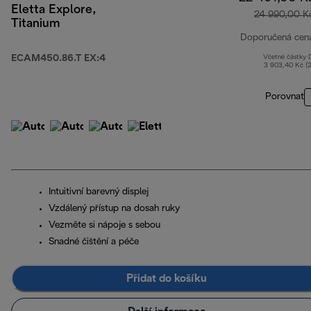
Eletta Explore,
24 990,00 K
Titanium
Doporučená cen
ECAM450.86.T EX:4
Včetně částky
3 903,40 Kč (
Porovnat
Intuitivní barevný displej
Vzdálený přístup na dosah ruky
Vezměte si nápoje s sebou
Snadné čištění a péče
Přidat do košíku