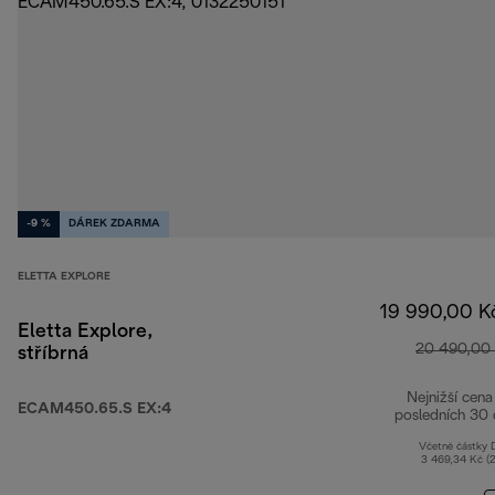
-9 %
DÁREK ZDARMA
ELETTA EXPLORE
19 990,00 K
Eletta Explore,
20 490,00
stříbrná
Nejnižší cena
ECAM450.65.S EX:4
posledních 30 
Včetně částky
3 469,34 Kč (