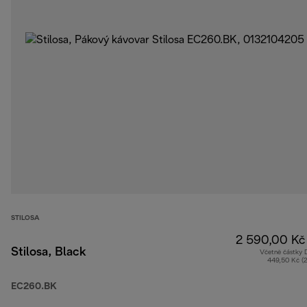
STILOSA
2 590,00 Kč
Stilosa, Black
Včetně částky
449,50 Kč (
EC260.BK