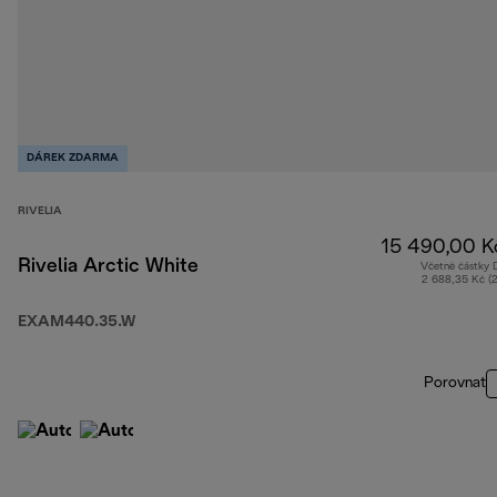
DÁREK ZDARMA
RIVELIA
15 490,00 K
Rivelia Arctic White
Včetně částky
2 688,35 Kč (
EXAM440.35.W
Porovnat