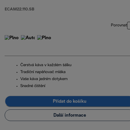
ECAM22.110.SB
Porovnat
Čerstvá káva v každém šálku
Tradiční napěňovač mléka
Vaše káva jedním dotykem
Snadné čištění
Přidat do košíku
Další informace