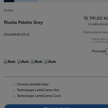
RIVELIA
15 741,00 K
Rivelia Pebble Grey
17 490,00 K
Doporučená cen
EXAM440.55.G
Včetně částky
2 731,91 Kč (
Porovnat
Čerstvě namletá káva
Technologie LatteCrema Hot
Technologie LatteCrema Cool