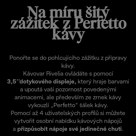
Na míru šitý
zážitek z Perfetto
kávy
Ponořte se do pohlcujícího zážitku z přípravy
kávy.
Kávovar Rivelia ovládáte s pomocí
3,5’’dotykového displeje,
který hraje barvami
a upoutá vaši pozornost povedenými
animacemi, ale především ze zrnek kávy
vykouzlí „Perfetto“ šálek kávy.
Pomocí až 4 uživatelských profilů si můžete
vytvořit osobní nabídku kávových nápojů
a
přizpůsobit nápoje své jedinečné chuti
.