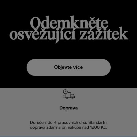
Odemkněte
osvěžující zážitek
Objevte více
Doprava
Doprava 
Doručení do 4 pracovních dnů. Standartní
doprava zdarma při nákupu nad 1200 Kč.
Vrácení zboží 