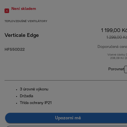
Není skladem
TEPLOVZDUŠNÉ VENTILÁTORY
1 199,00 K
Verticale Edge
1 299,00 K
Doporučená cen
HFS50D22
Včetně částky
208,09 Kč (
Porovnat
3 úrovně výkonu
Držadla
Třída ochrany IP21
Upozorni mě