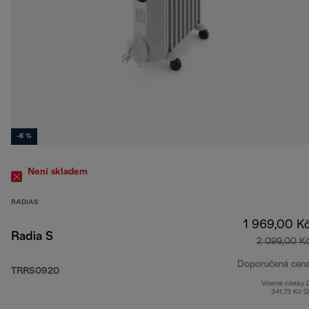
-6 %
Není skladem
RADIAS
1 969,00 K
Radia S
2 099,00 K
Doporučená cen
TRRS0920
Včetně částky
341,73 Kč (