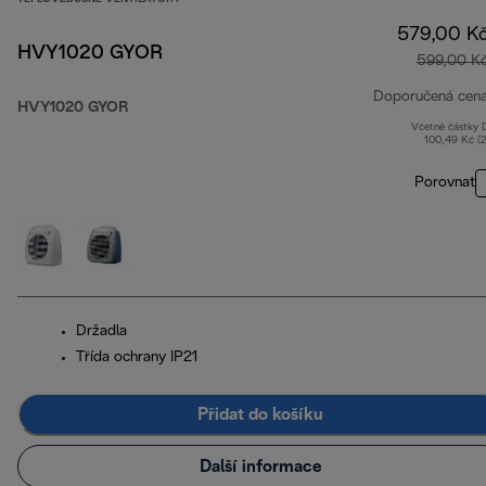
579,00 K
HVY1020 GYOR
599,00 K
Doporučená cen
HVY1020 GYOR
Včetně částky
100,49 Kč (
Porovnat
Držadla
Třída ochrany IP21
Přidat do košíku
Další informace