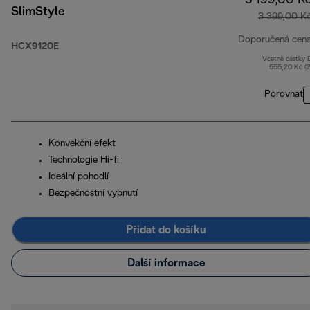
3 199,00 K
SlimStyle
3 399,00 K
Doporučená cen
HCX9120E
Včetně částky
555,20 Kč (
Porovnat
Konvekční efekt
Technologie Hi-fi
Ideální pohodlí
Bezpečnostní vypnutí
Přidat do košíku
Další informace