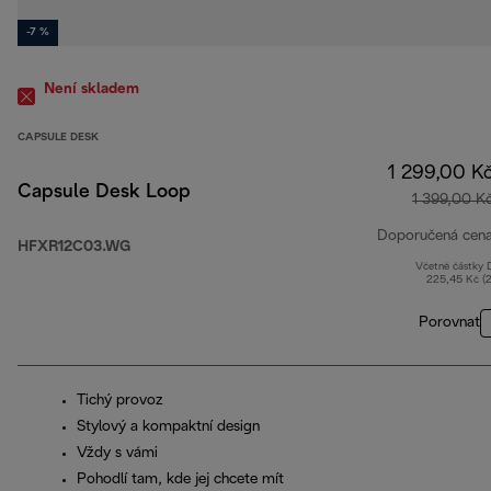
-7 %
Není skladem
CAPSULE DESK
1 299,00 K
Capsule Desk Loop
1 399,00 K
Doporučená cen
HFXR12C03.WG
Včetně částky
225,45 Kč (
Porovnat
Tichý provoz
Stylový a kompaktní design
Vždy s vámi
Pohodlí tam, kde jej chcete mít