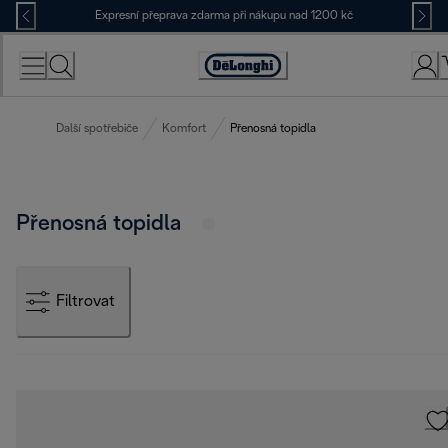
Skip
Expresní přeprava zdarma při nákupu nad 1200 kč
to
Content
Accessibility
Statement
Další spotřebiče
Komfort
Přenosná topidla
Přenosná topidla
Filtrovat