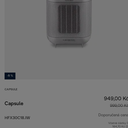
-5 %
CAPSULE
949,00 K
Capsule
999,00 K
Doporučená cen
HFX30C18.IW
Včetně částky
164,70 Kč (