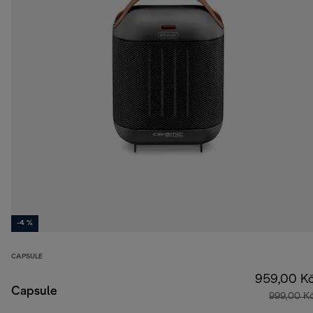
-4 %
CAPSULE
959,00 K
Capsule
999,00 K