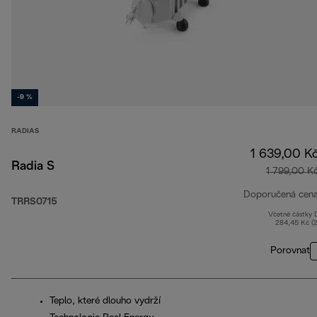
-9 %
RADIAS
1 639,00 K
Radia S
1 799,00 K
Doporučená cen
TRRS0715
Včetně částky
284,45 Kč (
Porovnat
Teplo, které dlouho vydrží