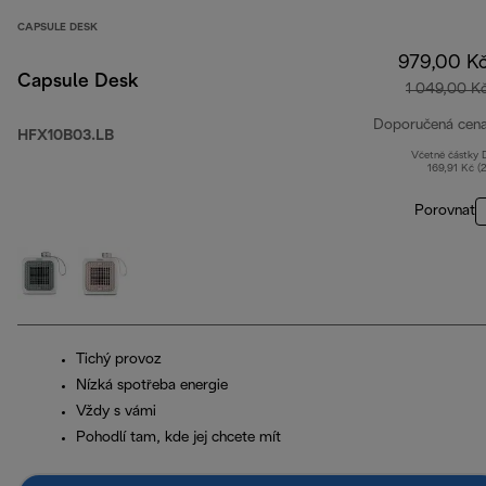
CAPSULE DESK
979,00 K
Capsule Desk
1 049,00 K
Doporučená cen
HFX10B03.LB
Včetně částky
169,91 Kč (
Porovnat
Tichý provoz
Nízká spotřeba energie
Vždy s vámi
Pohodlí tam, kde jej chcete mít