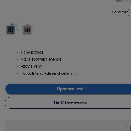
169,91 Kč (
Porovnat
Tichý provoz
Nízká spotřeba energie
Vždy s vámi
Pohodlí tam, kde jej chcete mít
Upozorni mě
Další informace