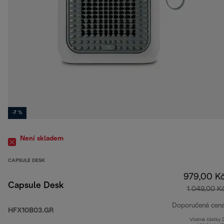
-7 %
Není skladem
CAPSULE DESK
979,00 K
Capsule Desk
1 049,00 K
Doporučená cen
HFX10B03.GR
Včetně částky