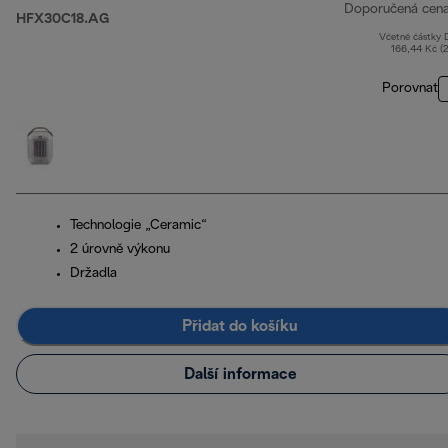
Doporučená cen
HFX30C18.AG
Včetně částky
166,44 Kč (
Porovnat
Technologie „Ceramic“
2 úrovně výkonu
Držadla
Přidat do košíku
Další informace