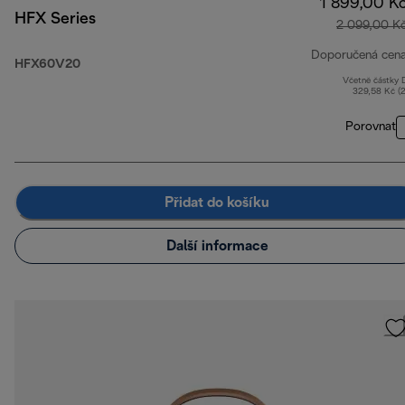
1 899,00 K
HFX Series
2 099,00 K
Doporučená cen
HFX60V20
Včetně částky
329,58 Kč (
Porovnat
Přidat do košíku
Další informace