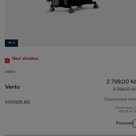
-10 %
Není skladem
VENTO
2 799,00 K
Vento
3 099,00 K
Doporučená cen
V551225.BG
Včetně částky
485,78 Kč (
Porovnat