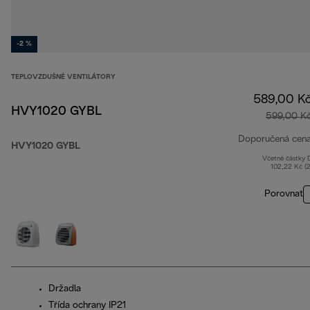
-2 %
TEPLOVZDUŠNÉ VENTILÁTORY
589,00 K
HVY1020 GYBL
599,00 K
Doporučená cen
HVY1020 GYBL
Včetně částky
102,22 Kč (
Porovnat
Držadla
Třída ochrany IP21