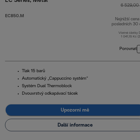
EC Series, Metal
6 529,00
EC850.M
Nejnižší cena
posledních 30 
Včetně částky
1 041,15 Kč (
Porovnat
Tlak 15 barů
Automatický „Cappuccino systém“
Systém Dual Thermoblock
Dvouvrstvý odkapávací tácek
Upozorni mě
Další informace