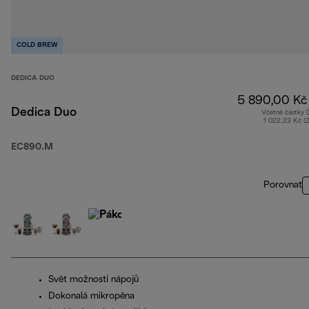
COLD BREW
DEDICA DUO
5 890,00 Kč
Dedica Duo
Včetně částky
1 022,23 Kč (
EC890.M
Porovnat
Svět možností nápojů
Dokonalá mikropěna