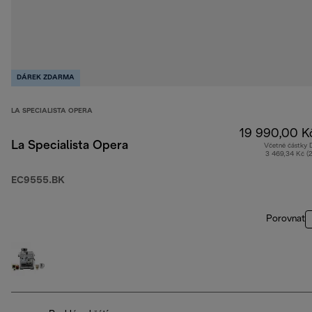
DÁREK ZDARMA
LA SPECIALISTA OPERA
19 990,00 K
La Specialista Opera
Včetně částky
3 469,34 Kč (
EC9555.BK
Porovnat