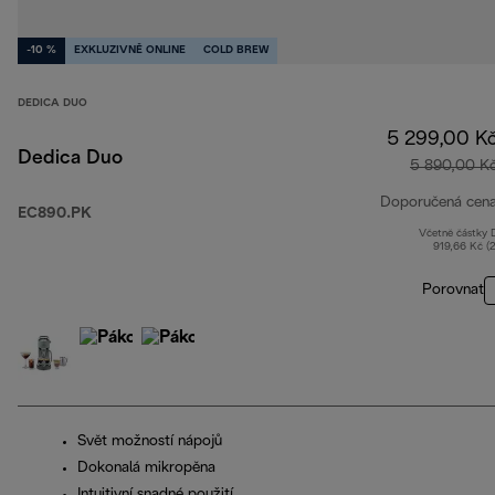
-10 %
EXKLUZIVNĚ ONLINE
COLD BREW
DEDICA DUO
5 299,00 K
Dedica Duo
5 890,00 K
Doporučená cen
EC890.PK
Včetně částky
919,66 Kč (
Porovnat
Svět možností nápojů
Dokonalá mikropěna
Intuitivní snadné použití