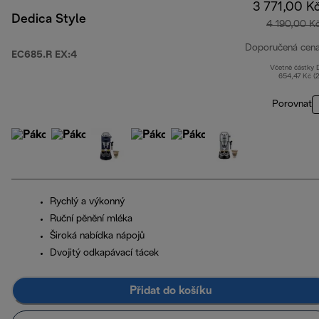
3 771,00 K
Dedica Style
4 190,00 K
Doporučená cen
EC685.R EX:4
Včetně částky
654,47 Kč (
Porovnat
Rychlý a výkonný
Ruční pěnění mléka
Široká nabídka nápojů
Dvojitý odkapávací tácek
Přidat do košíku