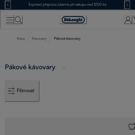
Skip
Expresní přeprava zdarma při nákupu nad 1200 kč
to
Content
Accessibility
Statement
Káva
Kávovary
Pákové kávovary
Pákové kávovary
Filtrovat