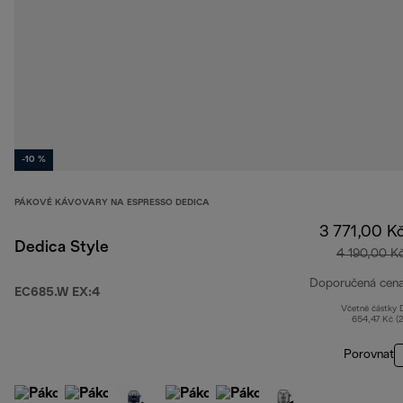
-10 %
PÁKOVÉ KÁVOVARY NA ESPRESSO DEDICA
3 771,00 K
Dedica Style
4 190,00 K
Doporučená cen
EC685.W EX:4
Včetně částky
654,47 Kč (
Porovnat