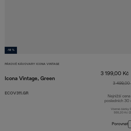
-18 %
PÁKOVÉ KÁVOVARY ICONA VINTAGE
3 199,00 Kč
Icona Vintage, Green
3 499,00
ECOV311.GR
Nejnižší cena
posledních 30 
Včetně částky
555,20 Kč (
Porovnat