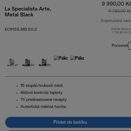
9 990,00 K
La Specialista Arte,
11 790,00 K
Metal Black
Doporučená cen
EC9155.MB EX:2
Včetně částky
1 733,80 Kč (
Porovnat
15 stupňů hrubosti mletí
Aktivní kontrola teploty
Tři přednastavené recepty
Autentická mléčná tvorba
Přidat do košíku