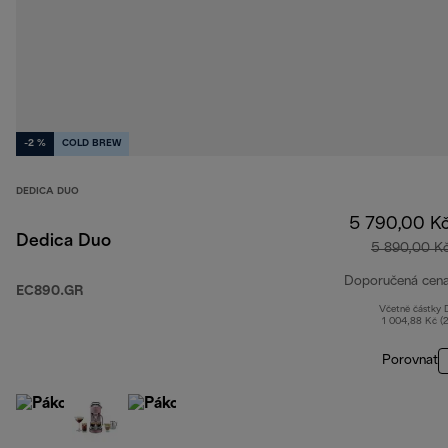
-2 %
COLD BREW
DEDICA DUO
5 790,00 K
Dedica Duo
5 890,00 K
Doporučená cen
EC890.GR
Včetně částky
1 004,88 Kč (
Porovnat