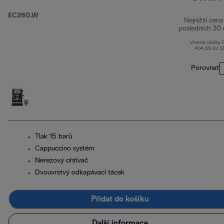
EC260.W
Nejnižší cena
posledních 30 
Včetně částky
404,55 Kč (
Porovnat
Tlak 15 barů
Cappuccino systém
Nerezový ohřívač
Dvouvrstvý odkapávací tácek
Přidat do košíku
Další informace