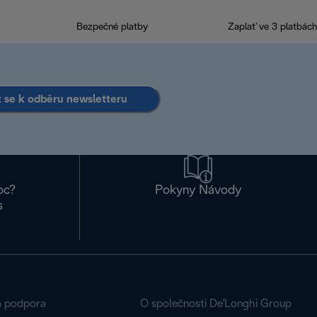
Bezpečné platby
Zaplať ve 3 platbách
it se k odběru newsletteru
oc?
Pokyny Návody
s
á podpora
O společnosti De'Longhi Group