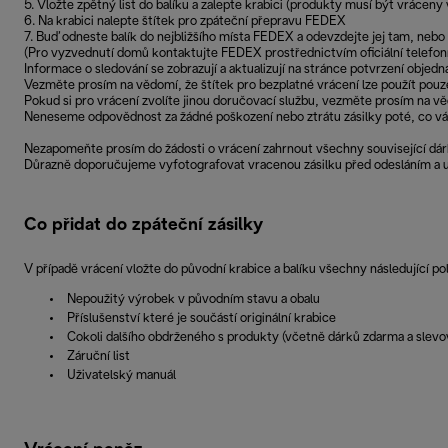
5. Vložte zpětný list do balíku a zalepte krabici (produkty musí být vráceny
6. Na krabici nalepte štítek pro zpáteční přepravu FEDEX
7. Buď odneste balík do nejbližšího místa FEDEX a odevzdejte jej tam, neb
(Pro vyzvednutí domů kontaktujte FEDEX prostřednictvím oficiální telefon
Informace o sledování se zobrazují a aktualizují na stránce potvrzení objedn
Vezměte prosím na vědomí, že štítek pro bezplatné vrácení lze použít pouze
Pokud si pro vrácení zvolíte jinou doručovací službu, vezměte prosím na v
Neneseme odpovědnost za žádné poškození nebo ztrátu zásilky poté, co v
Nezapomeňte prosím do žádosti o vrácení zahrnout všechny související dár
Důrazně doporučujeme vyfotografovat vracenou zásilku před odesláním a us
Co přidat do zpáteční zásilky
V případě vrácení vložte do původní krabice a balíku všechny následující po
Nepoužitý výrobek v původním stavu a obalu
Příslušenství které je součástí originální krabice
Cokoli dalšího obdrženého s produkty (včetně dárků zdarma a slev
Záruční list
Uživatelský manuál