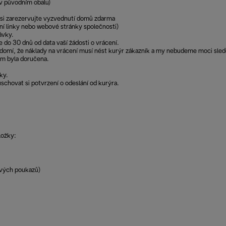
 v původním obalu)
o si zarezervujte vyzvednutí domů zdarma
ní linky nebo webové stránky společnosti)
ávky.
 do 30 dnů od data vaší žádosti o vrácení.
ědomí, že náklady na vrácení musí nést kurýr zákazník a my nebudeme moci sledo
ám byla doručena.
ky.
chovat si potvrzení o odeslání od kurýra.
ložky:
ových poukazů)