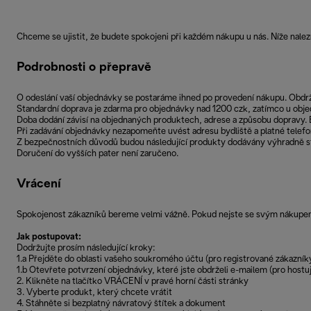
Chceme se ujistit, že budete spokojeni při každém nákupu u nás. Níže nalez
Podrobnosti o přepravě
O odeslání vaší objednávky se postaráme ihned po provedení nákupu. Obdrž
Standardní doprava je zdarma pro objednávky nad 1200 czk, zatímco u obje
Doba dodání závisí na objednaných produktech, adrese a způsobu dopravy. 
Při zadávání objednávky nezapomeňte uvést adresu bydliště a platné telefo
Z bezpečnostních důvodů budou následující produkty dodávány výhradně s
Doručení do vyšších pater není zaručeno.
Vrácení
Spokojenost zákazníků bereme velmi vážně. Pokud nejste se svým nákupem s
Jak postupovat:
Dodržujte prosím následující kroky:
1.a Přejděte do oblasti vašeho soukromého účtu (pro registrované zákazní
1.b Otevřete potvrzení objednávky, které jste obdrželi e-mailem (pro hostuj
2. Klikněte na tlačítko VRÁCENÍ v pravé horní části stránky
3. Vyberte produkt, který chcete vrátit
4. Stáhněte si bezplatný návratový štítek a dokument