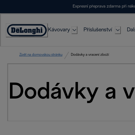
Skip
Expresní přeprava zdarma při ná
to
Content
Kávovary
Příslušenství
Dal
Accessibility
Statement
Zpět na domovskou stránku
Dodávky a vracení zboží
Dodávky a v