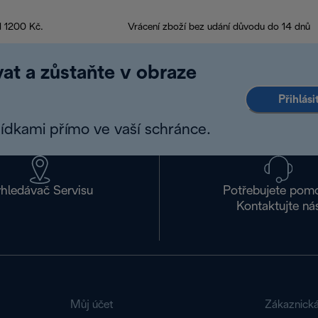
d 1200 Kč.
Vrácení zboží bez udání důvodu do 14 dnů
at a zůstaňte v obraze
Přihlás
bídkami přímo ve vaší schránce.
hledávač Servisu
Potřebujete pom
Kontaktujte ná
Můj účet
Zákaznick