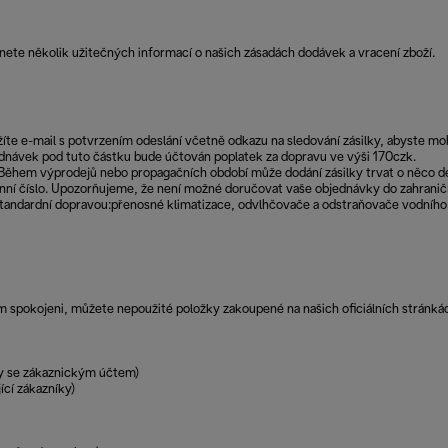
nete několik užitečných informací o našich zásadách dodávek a vracení zboží.
íte e-mail s potvrzením odeslání včetně odkazu na sledování zásilky, abyste m
dnávek pod tuto částku bude účtován poplatek za dopravu ve výši 170czk.
Během výprodejů nebo propagačních období může dodání zásilky trvat o něco dé
nní číslo. Upozorňujeme, že není možné doručovat vaše objednávky do zahraničí
tandardní dopravou:přenosné klimatizace, odvlhčovače a odstraňovače vodníh
pokojeni, můžete nepoužité položky zakoupené na našich oficiálních stránkách 
ky se zákaznickým účtem)
ící zákazníky)