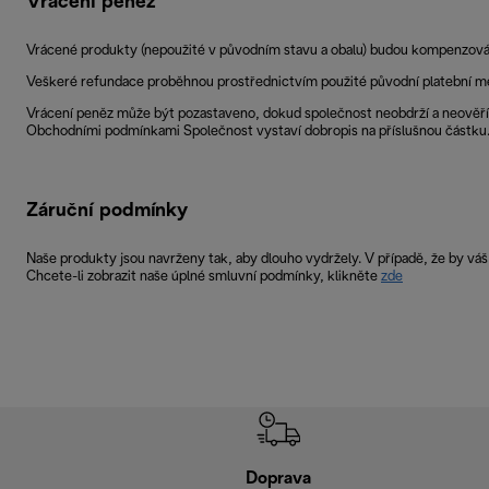
Vrácení peněz
Vrácené produkty (nepoužité v původním stavu a obalu) budou kompenzován
Veškeré refundace proběhnou prostřednictvím použité původní platební me
Vrácení peněz může být pozastaveno, dokud společnost neobdrží a neověří 
Obchodními podmínkami Společnost vystaví dobropis na příslušnou částku
Záruční podmínky
Naše produkty jsou navrženy tak, aby dlouho vydržely. V případě, že by 
Chcete-li zobrazit naše úplné smluvní podmínky, klikněte
zde
Doprava