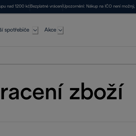
kupu nad 1200 kč
Bezplatné vrácení
Upozornění: Nákup na IČO není možný, 
ší spotřebiče
Akce
racení zboží