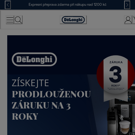
Skip
Expresní přeprava zdarma při nákupu nad 1200 kč
to
Content
Accessibility
Statement
ZÍSKEJTE
PRODLOUŽENOU
ZÁRUKU NA 3
ROKY