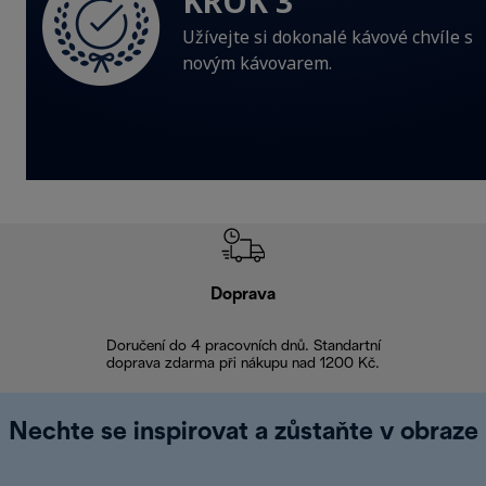
KROK 3
Užívejte si dokonalé kávové chvíle s
novým kávovarem.
Doprava
Doprava 
Doručení do 4 pracovních dnů. Standartní
doprava zdarma při nákupu nad 1200 Kč.
Vrácení zboží 
Nechte se inspirovat a zůstaňte v obraze