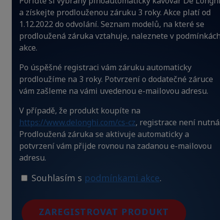
Pořiďte si vybraný plnoautomatický kávovar De'Longh
a získejte prodlouženou záruku 3 roky. Akce platí od
1.12.2022 do odvolání. Seznam modelů, na které se
prodloužená záruka vztahuje, naleznete v podmínkác
akce.
Po úspěšné registraci vám záruku automaticky
prodloužíme na 3 roky. Potvrzení o dodatečné záruce
vám zašleme na vámi uvedenou e-mailovou adresu.
V případě, že produkt koupíte na
https://www.delonghi.com/cs-cz
, registrace není nutná
Prodloužená záruka se aktivuje automaticky a
potvrzení vám přijde rovnou na zadanou e-mailovou
adresu.
Souhlasím s
podmínkami akce
.
ZAREGISTROVAT PRODUKT