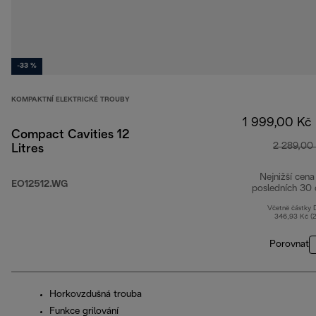
-33 %
KOMPAKTNÍ ELEKTRICKÉ TROUBY
1 999,00 Kč
Compact Cavities 12
2 289,00
Litres
Nejnižší cena
EO12512.WG
posledních 30 
Včetně částky
346,93 Kč (
Porovnat
Horkovzdušná trouba
Funkce grilování