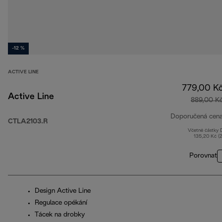
-12 %
ACTIVE LINE
779,00 K
Active Line
889,00 K
Doporučená cen
CTLA2103.R
Včetně částky
135,20 Kč (
Porovnat
Design Active Line
Regulace opékání
Tácek na drobky