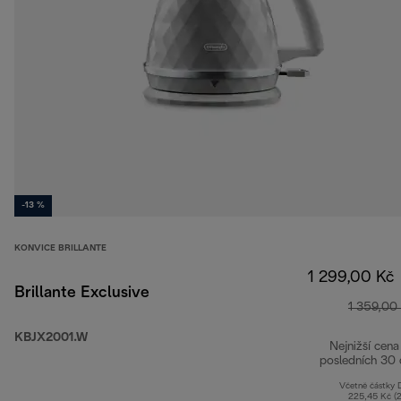
-13 %
KONVICE BRILLANTE
1 299,00 Kč
Brillante Exclusive
1 359,00
KBJX2001.W
Nejnižší cena
posledních 30 
Včetně částky
225,45 Kč (