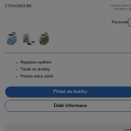
CTOV2103.BK
Včetně částky
275,95 Kč (
Porovnat
Regulace opékání
Tácek na drobky
Poloha extra zdvih
Přidat do košíku
Další informace