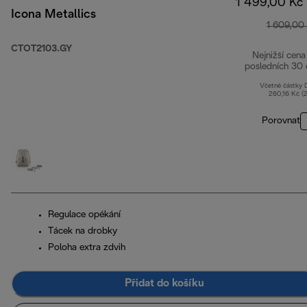
1 499,00 Kč
Icona Metallics
1 609,00
CTOT2103.GY
Nejnižší cena
posledních 30 
Včetně částky
260,16 Kč (
Porovnat
Regulace opékání
Tácek na drobky
Poloha extra zdvih
Přidat do košíku