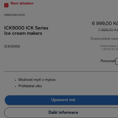
Není skladem
ZMRZLINOVAČE
6 999,00 K
ICK5000 ICK Series
7 999,00 K
Ice cream makers
Doporučená cen
ICK5000
Včetně částky
1 214,70 Kč (
Porovnat
Možnost mytí v myčce
Průhledné víko
Upozorni mě
Další informace