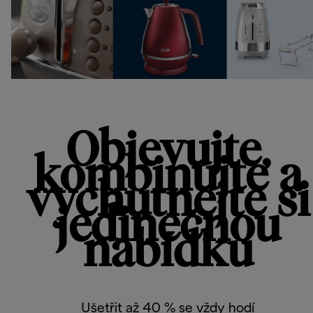
Objevujte,
kombinujte a
vychutnejte si
jedinečnou
nabídku
Ušetřit až 40 % se vždy hodí