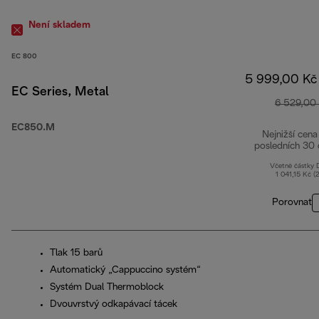
Není skladem
EC 800
5 999,00 Kč
EC Series, Metal
6 529,00
EC850.M
Nejnižší cena
posledních 30 
Včetně částky
1 041,15 Kč (
Porovnat
Tlak 15 barů
Automatický „Cappuccino systém“
Systém Dual Thermoblock
Dvouvrstvý odkapávací tácek