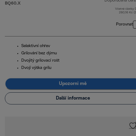
Doporučená cen
BQ60.X
Včetně částky
260,16 Kč (
Porovnat
Selektivní ohřev
Grilování bez dýmu
Dvojitý grilovací rošt
Dvojí výška grilu
Upozorni mě
Další informace