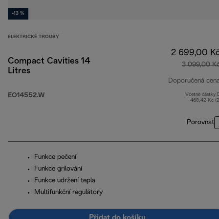
-13 %
ELEKTRICKÉ TROUBY
2 699,00 K
Compact Cavities 14
3 099,00 K
Litres
Doporučená cen
EO14552.W
Včetně částky
468,42 Kč (
Porovnat
Funkce pečení
Funkce grilování
Funkce udržení tepla
Multifunkční regulátory
Přidat do košíku