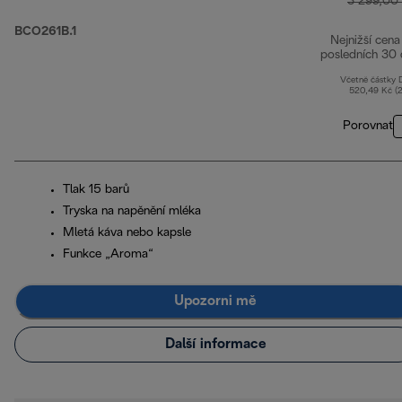
3 299,00
BCO261B.1
Nejnižší cena
posledních 30 
Včetně částky
520,49 Kč (
Porovnat
Tlak 15 barů
Tryska na napěnění mléka
Mletá káva nebo kapsle
Funkce „Aroma“
Upozorni mě
Další informace