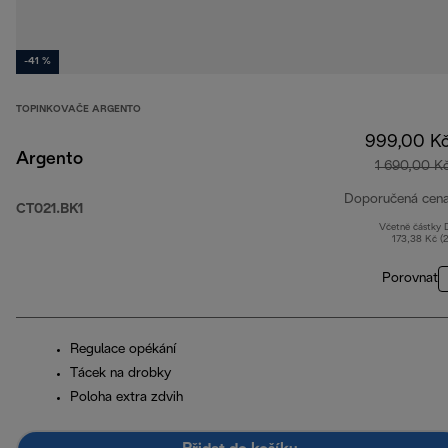
-41 %
TOPINKOVAČE ARGENTO
999,00 K
Argento
1 690,00 K
Doporučená cen
CT021.BK1
Včetně částky
173,38 Kč (
Porovnat
Regulace opékání
Tácek na drobky
Poloha extra zdvih