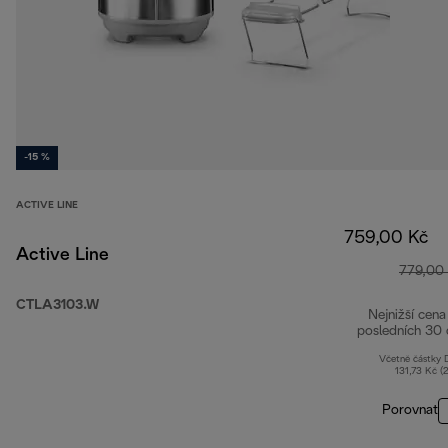
-15 %
ACTIVE LINE
759,00 Kč
Active Line
779,00
CTLA3103.W
Nejnižší cena
posledních 30 
Včetně částky
131,73 Kč (
Porovnat