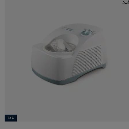
-13 %