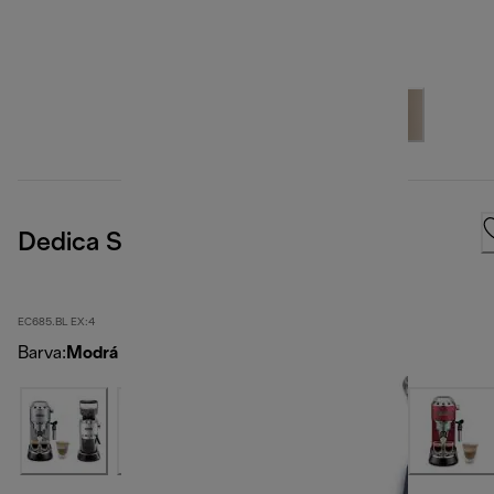
Dedica Style
EC685.BL EX:4
Barva
:
Modrá