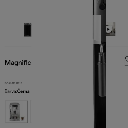
Magnifica S
ECAM11.112.B
Barva
:
Černá