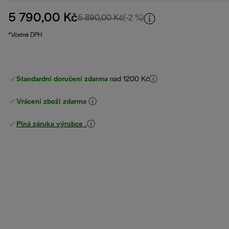
5 790,00 Kč
původní cena 5 890,00 Kč
5 890,00 Kč
(-2 %)
*Včetně DPH
Standardní doručení zdarma
nad 1200 Kč
Vrácení zboží zdarma
Plná záruka výrobce
.