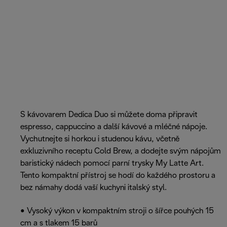
S kávovarem Dedica Duo si můžete doma připravit
espresso, cappuccino a další kávové a mléčné nápoje.
Vychutnejte si horkou i studenou kávu, včetně
exkluzivního receptu Cold Brew, a dodejte svým nápojům
baristický nádech pomocí parní trysky My Latte Art.
Tento kompaktní přístroj se hodí do každého prostoru a
bez námahy dodá vaší kuchyni italský styl.
• Vysoký výkon v kompaktním stroji o šířce pouhých 15
cm a s tlakem 15 barů