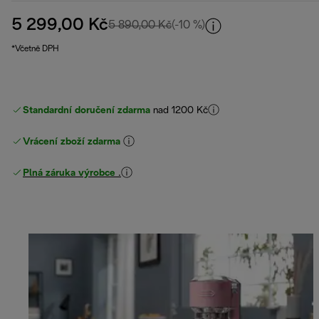
5 299,00 Kč
původní cena 5 890,00 Kč
5 890,00 Kč
(-10 %)
*Včetně DPH
Standardní doručení zdarma
nad 1200 Kč
Vrácení zboží zdarma
Plná záruka výrobce
.