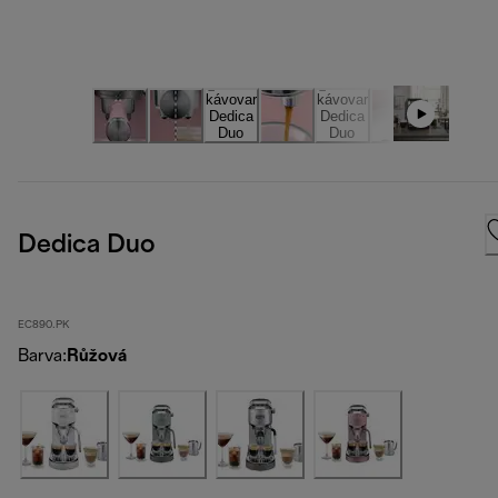
Dedica Duo
EC890.PK
Barva
:
Růžová