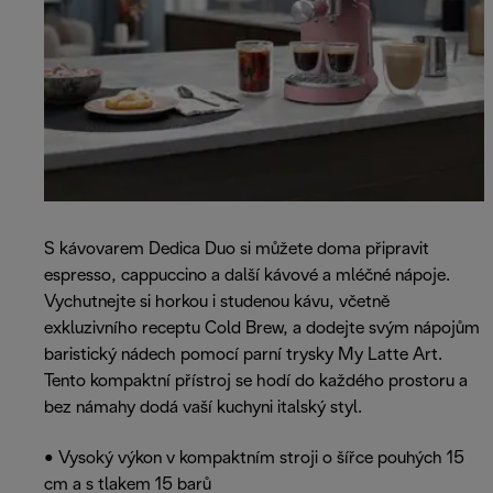
S kávovarem Dedica Duo si můžete doma připravit
espresso, cappuccino a další kávové a mléčné nápoje.
Vychutnejte si horkou i studenou kávu, včetně
exkluzivního receptu Cold Brew, a dodejte svým nápojům
baristický nádech pomocí parní trysky My Latte Art.
Tento kompaktní přístroj se hodí do každého prostoru a
bez námahy dodá vaší kuchyni italský styl.
• Vysoký výkon v kompaktním stroji o šířce pouhých 15
cm a s tlakem 15 barů