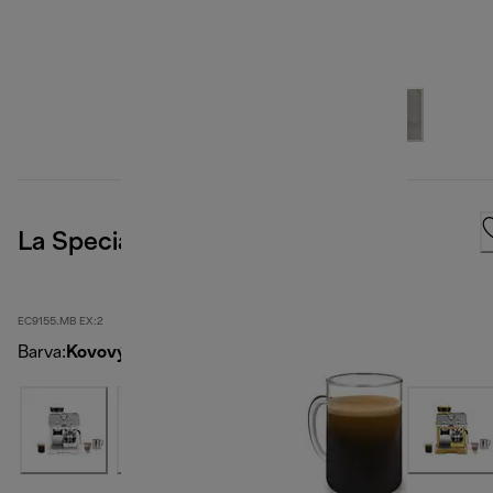
La Specialista Arte, Metal Black
EC9155.MB EX:2
Barva
:
Kovový