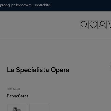
prodej jen koncovému spotřebiteli
La Specialista Opera
EC9555.BK
Barva
:
Černá