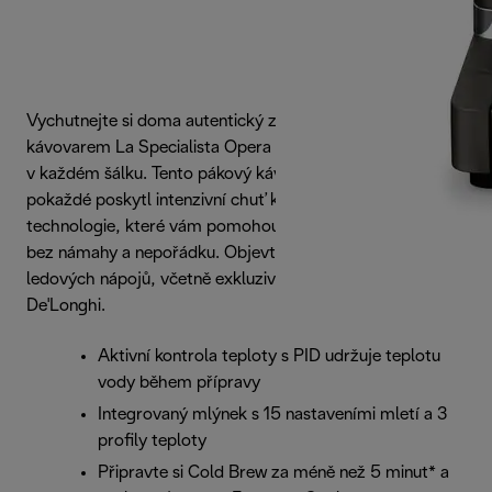
Vychutnejte si doma autentický zážitek z kávy s
kávovarem La Specialista Opera a užijte si vynikající kávu
v každém šálku. Tento pákový kávovar je navržen tak, aby
pokaždé poskytl intenzivní chuť kávy, přičemž využívá
technologie, které vám pomohou připravit vynikající kávu
bez námahy a nepořádku. Objevte nabídku horkých a
ledových nápojů, včetně exkluzivního Espresso Cool od
De'Longhi.
Aktivní kontrola teploty s PID udržuje teplotu
vody během přípravy
Integrovaný mlýnek s 15 nastaveními mletí a 3
profily teploty
Připravte si Cold Brew za méně než 5 minut* a