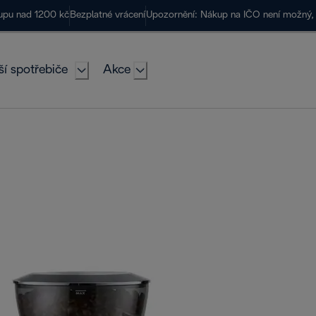
kupu nad 1200 kč
Bezplatné vrácení
Upozornění: Nákup na IČO není možný, 
ší spotřebiče
Akce