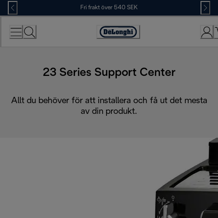
Skip
Fri frakt över 540 SEK
to
Content
Accessibility
Statement
23 Series Support Center
Allt du behöver för att installera och få ut det mesta
av din produkt.