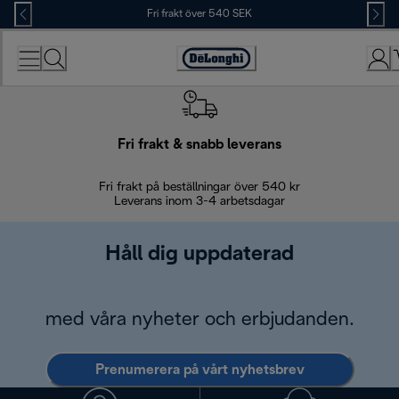
Skip
Fri frakt över 540 SEK
to
Content
Accessibility
Statement
Fri frakt & snabb leverans
Fri frakt på beställningar över 540 kr
30 d
Leverans inom 3-4 arbetsdagar
Håll dig uppdaterad
med våra nyheter och erbjudanden.
Prenumerera på vårt nyhetsbrev