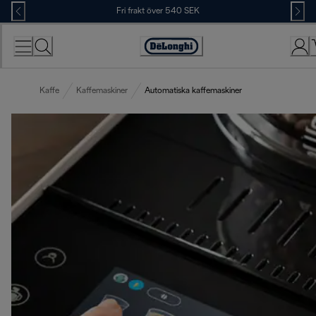
Skip
Fri frakt över 540 SEK
to
Content
Accessibility
Statement
Kaffe
Kaffemaskiner
Automatiska kaffemaskiner