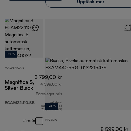
Upptäck mer
-14 %
MAGNIFICA S
3 799,00 kr
Magnifica S,
4 399,00 kr
Silver Black
Föreslaget pris
ECAM22.110.SB
Inkluderat
ursprungligt pris 4 399,00 kr
momsbelopp på
-25 %
759,80 kr (25%)
RIVELIA
Jämför
8 599,00 kr