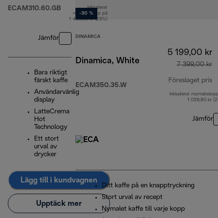
ECAM310.60.GB
Inkluderat
ursprungligt pris 9 059,00 kr
momsbelopp på
-30 %
1 499,80 kr (25%)
DINAMICA
Jämför
5 199,00 kr
Dinamica, White
7 399,00 kr
Bara riktigt
färskt kaffe
Föreslaget pris
ECAM350.35.W
Användarvänlig
Inkluderat momsbelop
u
display
1 039,80 kr (
LatteCrema
Jämför
Hot
Technology
Ett stort
urval av
drycker
Lägg till i kundvagnen
Ditt kaffe på en knapptryckning
Stort urval av recept
Upptäck mer
Nymalet kaffe till varje kopp