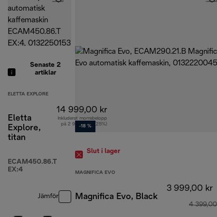
Senaste 2
artiklar
ELETTA EXPLORE
14 999,00 kr
Eletta
Inkluderat momsbelopp
på 2 999,80 kr (25%)
Explore,
-18 %
titan
Slut i lager
ECAM450.86.T
EX:4
MAGNIFICA EVO
3 999,00 kr
Magnifica Evo, Black
Jämför
4 399,00