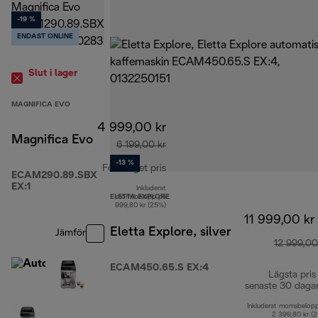
-19 %
ENDAST ONLINE
Slut i lager
MAGNIFICA EVO
4 999,00 kr
Magnifica Evo
6 199,00 kr
-13 %
Föreslaget pris
ECAM290.89.SBX
EX:1
Inkluderat
ursprungligt pris 6 199,00 kr
ELETTA EXPLORE
momsbelopp på
999,80 kr (25%)
11 999,00 kr
Eletta Explore, silver
Jämför
12 999,00
ECAM450.65.S EX:4
Lägsta pris
senaste 30 daga
Inkluderat momsbelop
2 399,80 kr (