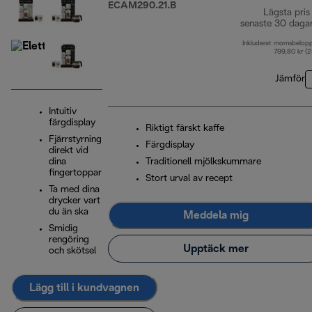
ECAM290.21.B
Lägsta pris
senaste 30 daga
Inkluderat momsbelop
799,80 kr (
Jämför
Intuitiv
färgdisplay
Riktigt färskt kaffe
Fjärrstyrning
Färgdisplay
direkt vid
dina
Traditionell mjölkskummare
fingertoppar
Stort urval av recept
Ta med dina
drycker vart
du än ska
Meddela mig
Smidig
rengöring
Upptäck mer
och skötsel
Lägg till i kundvagnen