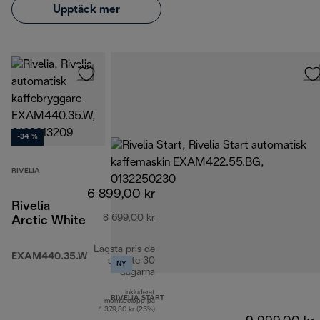
Upptäck mer
-34 %
RIVELIA
6 899,00 kr
Rivelia
8 699,00 kr
Arctic White
Lägsta pris de
EXAM440.35.W
senaste 30
NY
dagarna
Inkluderat
RIVELIA START
momsbelopp på
1 379,80 kr (25%)