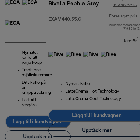
Rivelia Pebble Grey
11 499,00 kr
Föreslaget pris
EXAM440.55.G
Inkluderat momsbelop
u
1 719,80 kr (
Jämför
Nymalet
kaffe till
varje kopp
Traditionell
mjölkskummare
Ditt kaffe på
Nymalt kaffe
en
LatteCrema Hot Technology
knapptryckning
LatteCrema Cool Technology
Lätt att
rengöra
Lägg till i kundvagnen
Lägg till i kundvagnen
Upptäck mer
Upptäck mer