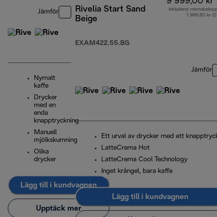
9 999,00 kr
Rivelia Start Sand
Inkluderat momsbelop
Jämför
1 999,80 kr (
Beige
EXAM422.55.BG
Jämför
Nymalt
kaffe
Drycker
med en
enda
knapptryckning
Manuell
Ett urval av drycker med ett knapptryc
mjölkskumning
LatteCrema Hot
Olika
drycker
LatteCrema Cool Technology
Inget krångel, bara kaffe
Lägg till i kundvagnen
Lägg till i kundvagnen
Upptäck mer