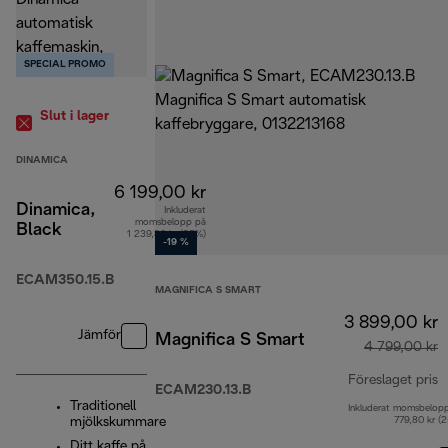
SPECIAL PROMO
Slut i lager
DINAMICA
6 199,00 kr
Dinamica,
Inkluderat
momsbelopp på
Black
1 239,80 kr (25%)
-19 %
ECAM350.15.B
MAGNIFICA S SMART
3 899,00 kr
Jämför
Magnifica S Smart
4 799,00 kr
Föreslaget pris
ECAM230.13.B
Traditionell
Inkluderat momsbelop
u
mjölkskummare
779,80 kr (
Ditt kaffe på