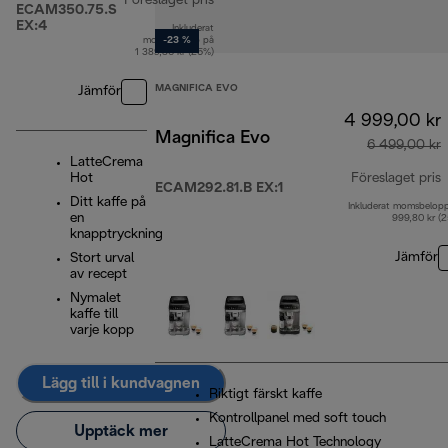
Föreslaget pris
ECAM350.75.S
EX:4
Inkluderat
ursprungligt pris 9 699,00 kr
momsbelopp på
-23 %
1 389,80 kr (25%)
MAGNIFICA EVO
Jämför
4 999,00 kr
Magnifica Evo
6 499,00 kr
LatteCrema
Hot
Föreslaget pris
ECAM292.81.B EX:1
Ditt kaffe på
Inkluderat momsbelop
u
en
999,80 kr (
knapptryckning
Jämför
Stort urval
av recept
Nymalet
kaffe till
varje kopp
Lägg till i kundvagnen
Riktigt färskt kaffe
Kontrollpanel med soft touch
Upptäck mer
LatteCrema Hot Technology