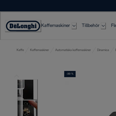
Skip
to
Content
Kaffemaskiner
Tillbehör
Fl
Accessibility
Statement
Kaffe
Kaffemaskiner
Automatiska kaffemaskiner
Dinamica
-33 %