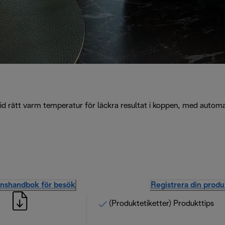
vid rätt varm temperatur för läckra resultat i koppen, med automa
onshandbok för besök
Registrera din produ
(Produktetiketter) Produkttips