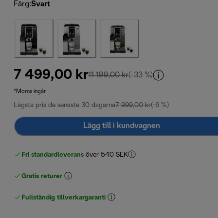
Färg
:
Svart
7 499,00 kr
ursprungligt pris 11 199,00
11 199,00 kr
(-33 %)
*Moms ingår
Lägsta pris de senaste 30 dagarna
7 999,00 kr
(-6 %)
Lägg till i kundvagnen
Fri standardleverans
över 540 SEK
Gratis returer
Fullständig tillverkargaranti