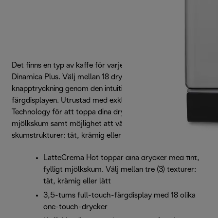
Det finns en typ av kaffe för varje stund på dagen med
Dinamica Plus. Välj mellan 18 drycker med en enda
knapptryckning genom den intuitiva 3,5-tums full-touch-
färgdisplayen. Utrustad med exklusiv LatteCrema Hot
Technology för att toppa dina drycker med fint fylligt
mjölkskum samt möjlighet att välja mellan tre (3) olika
skumstrukturer: tät, krämig eller lätt.
LatteCrema Hot toppar dina drycker med fint,
fylligt mjölkskum. Välj mellan tre (3) texturer:
tät, krämig eller lätt
3,5-tums full-touch-färgdisplay med 18 olika
one-touch-drycker