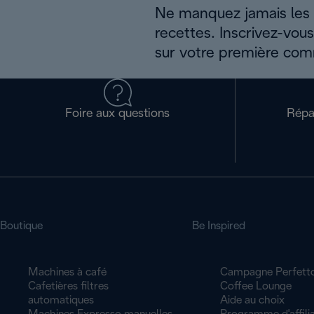
Ne manquez jamais les a
recettes. Inscrivez-vou
sur votre première co
Foire aux questions
Répa
Boutique
Be Inspired
Machines à café
Campagne Perfett
Cafetières filtres
Coffee Lounge
automatiques
Aide au choix