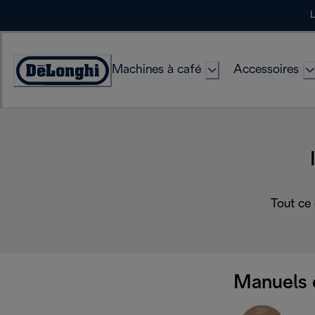
Skip
L
to
Content
Machines à café
Accessoires
Déclaration
d'accessibilité
Tout ce
Manuels 