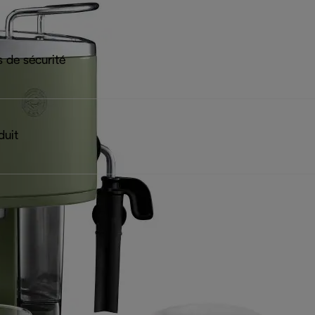
 de sécurité
duit