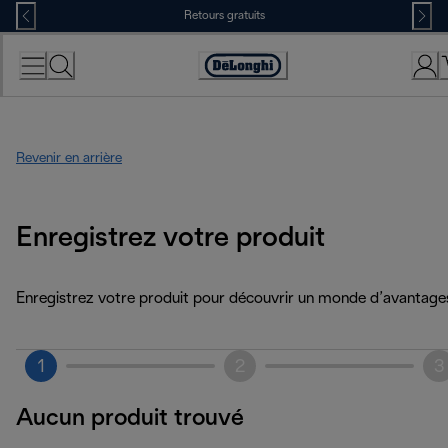
Skip
Retours gratuits
to
Content
Déclaration
d'accessibilité
Revenir en arrière
Enregistrez votre produit
Enregistrez votre produit pour découvrir un monde d’avantage
1
2
3
Aucun produit trouvé