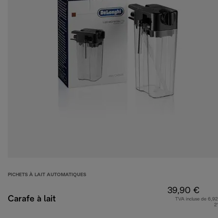
PICHETS À LAIT AUTOMATIQUES
39,90 €
Carafe à lait
TVA incluse de 6,92
2