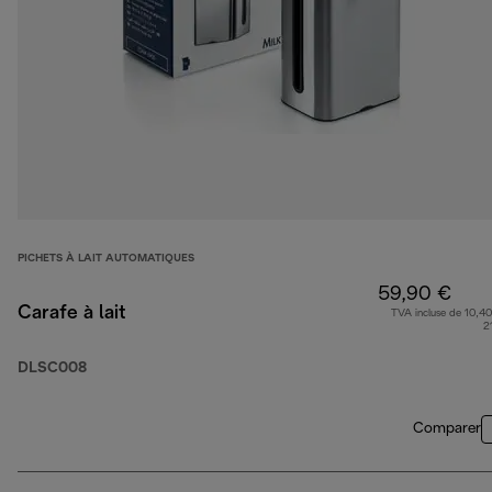
PICHETS À LAIT AUTOMATIQUES
59,90 €
Carafe à lait
TVA incluse de 10,40
2
DLSC008
Comparer