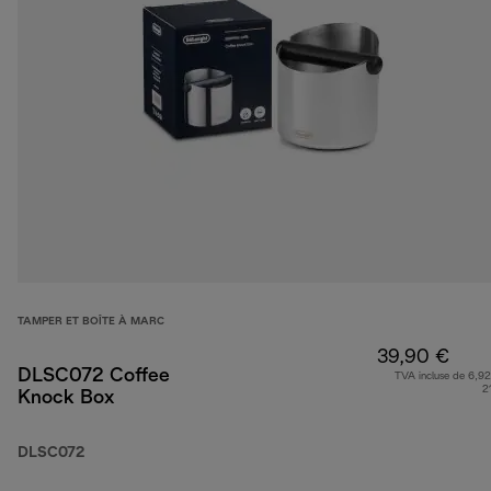
TAMPER ET BOÎTE À MARC
39,90 €
DLSC072 Coffee
TVA incluse de 6,92
2
Knock Box
DLSC072