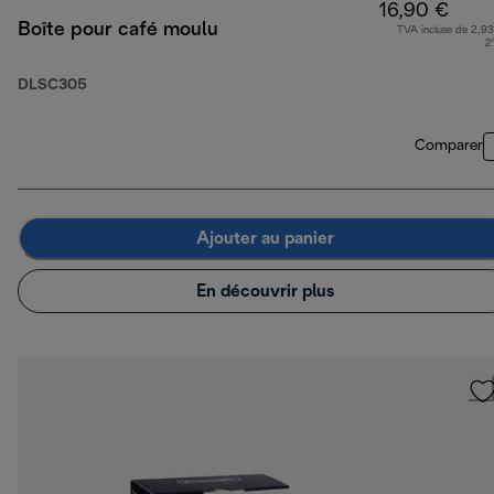
16,90 €
Boîte pour café moulu
TVA incluse de 2,93
2
DLSC305
Comparer
Ajouter au panier
En découvrir plus