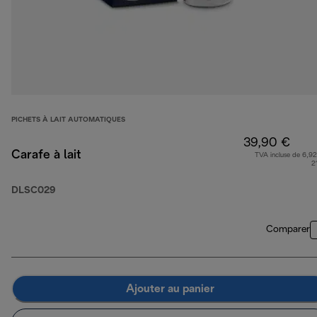
PICHETS À LAIT AUTOMATIQUES
39,90 €
Carafe à lait
TVA incluse de 6,92
2
DLSC029
Comparer
Ajouter au panier