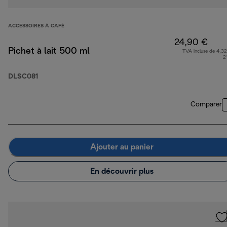
ACCESSOIRES À CAFÉ
24,90 €
Pichet à lait 500 ml
TVA incluse de 4,32
2
DLSC081
Comparer
Ajouter au panier
En découvrir plus