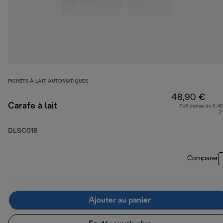
PICHETS À LAIT AUTOMATIQUES
48,90 €
Carafe à lait
TVA incluse de 8,49
2
DLSC018
Comparer
Ajouter au panier