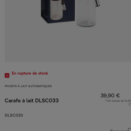
En rupture de stock
PICHETS À LAIT AUTOMATIQUES
39,90 €
Carafe à lait DLSC033
TVA incluse de 6,92
2
DLSC033