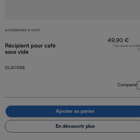
ACCESSOIRES À CAFÉ
49,90 €
Récipient pour café
TVA incluse de 8,66
2
sous vide
DLSC068
Comparer
Ajouter au panier
En découvrir plus