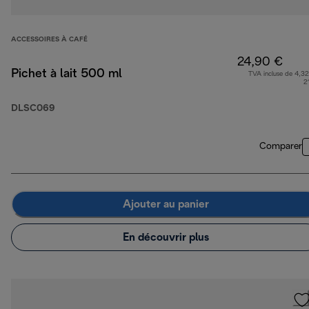
ACCESSOIRES À CAFÉ
24,90 €
Pichet à lait 500 ml
TVA incluse de 4,32
2
DLSC069
Comparer
Ajouter au panier
En découvrir plus