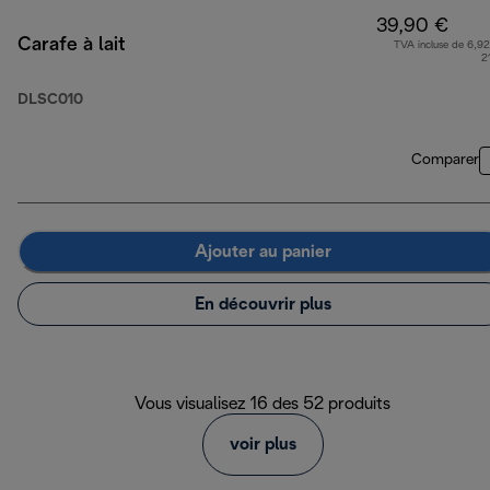
39,90 €
Carafe à lait
TVA incluse de 6,92
2
DLSC010
Comparer
Ajouter au panier
En découvrir plus
Vous visualisez 16 des 52 produits
voir plus