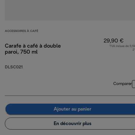
ACCESSOIRES À CAFÉ
29,90 €
Carafe à café à double
TVA incluse de 5,19
2
paroi, 750 ml
DLSC021
Comparer
Ajouter au panier
En découvrir plus