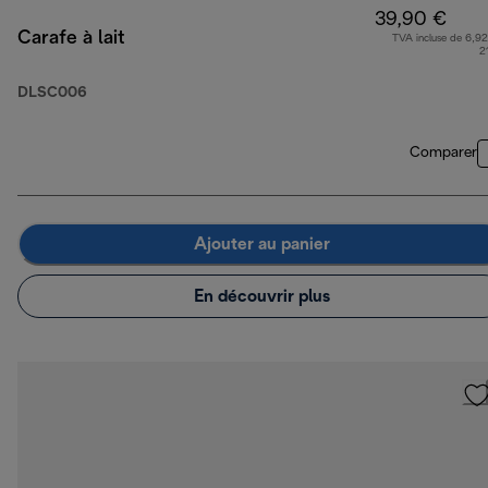
39,90 €
Carafe à lait
TVA incluse de 6,92
2
DLSC006
Comparer
Ajouter au panier
En découvrir plus