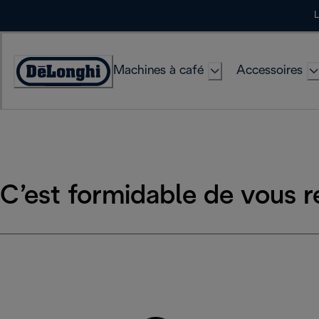
Skip
L
to
Content
Machines à café
Accessoires
Déclaration
d'accessibilité
C’est formidable de vous r