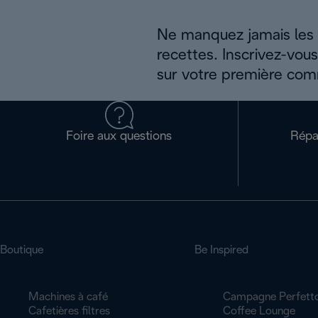
Ne manquez jamais les a
recettes. Inscrivez-vou
sur votre première co
Foire aux questions
Répa
Boutique
Be Inspired
Machines à café
Campagne Perfett
Cafetières filtres
Coffee Lounge