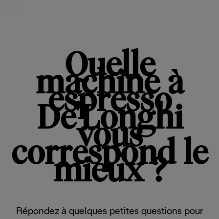
Quelle
machine à
espresso
De'Longhi
vous
correspond le
mieux ?
Répondez à quelques petites questions pour