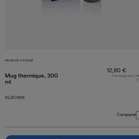
MUGS DE VOYAGE
12,90 €
Mug thermique, 300
TVA incluse de 2,24
2
ml
DLSC066
Comparer