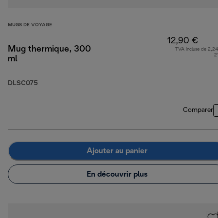
MUGS DE VOYAGE
12,90 €
Mug thermique, 300
TVA incluse de 2,24
2
ml
DLSC075
Comparer
Ajouter au panier
En découvrir plus