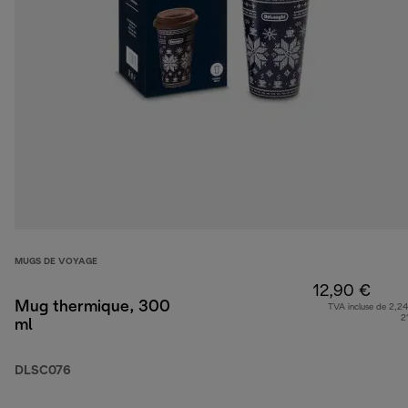
MUGS DE VOYAGE
12,90 €
Mug thermique, 300
TVA incluse de 2,24
2
ml
DLSC076