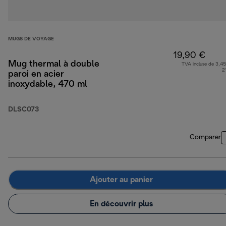
MUGS DE VOYAGE
19,90 €
Mug thermal à double
TVA incluse de 3,45
2
paroi en acier
inoxydable, 470 ml
DLSC073
Comparer
Ajouter au panier
En découvrir plus