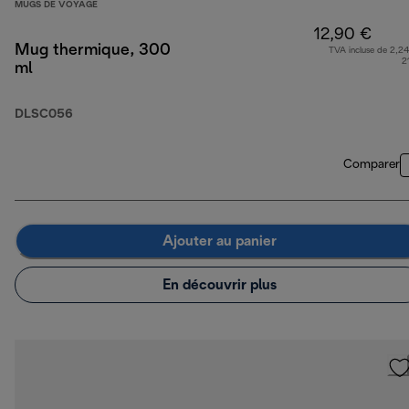
MUGS DE VOYAGE
12,90 €
Mug thermique, 300
TVA incluse de 2,24
2
ml
DLSC056
Comparer
Ajouter au panier
En découvrir plus