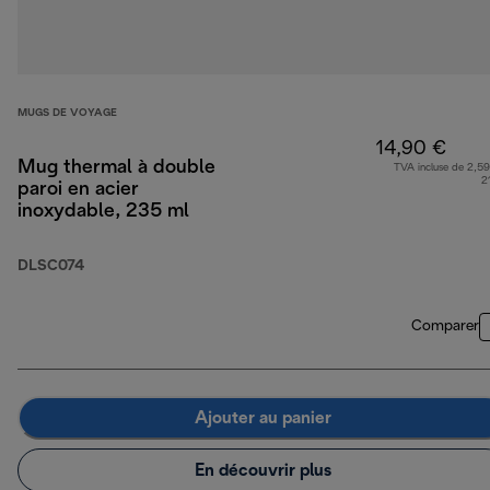
MUGS DE VOYAGE
14,90 €
Mug thermal à double
TVA incluse de 2,59
2
paroi en acier
inoxydable, 235 ml
DLSC074
Comparer
Ajouter au panier
En découvrir plus