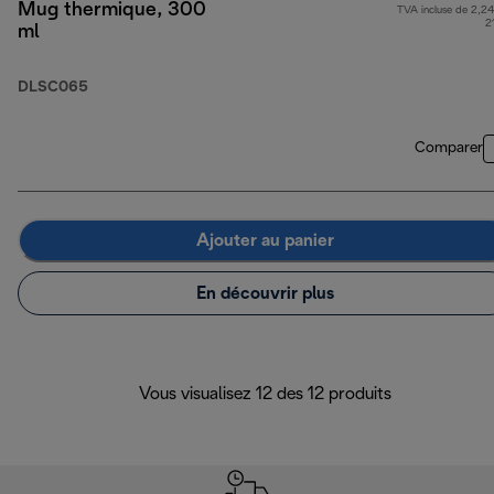
Mug thermique, 300
TVA incluse de 2,24
2
ml
DLSC065
Comparer
Ajouter au panier
En découvrir plus
Vous visualisez 12 des 12 produits