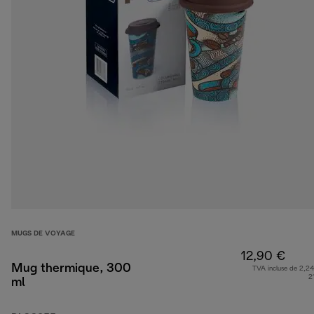
MUGS DE VOYAGE
12,90 €
Mug thermique, 300
TVA incluse de 2,24
2
ml