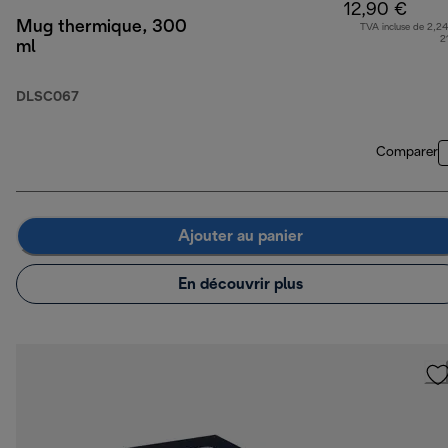
12,90 €
Mug thermique, 300
TVA incluse de 2,24
2
ml
DLSC067
Comparer
Ajouter au panier
En découvrir plus