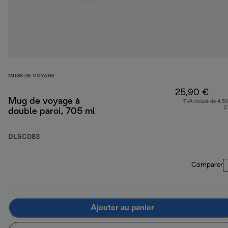
MUGS DE VOYAGE
25,90 €
Mug de voyage à
TVA incluse de 4,50
2
double paroi, 705 ml
DLSC083
Comparer
Ajouter au panier