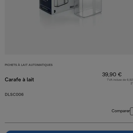
PICHETS À LAIT AUTOMATIQUES
39,90 €
Carafe à lait
TVA incluse de 6,92
2
DLSC006
Comparer