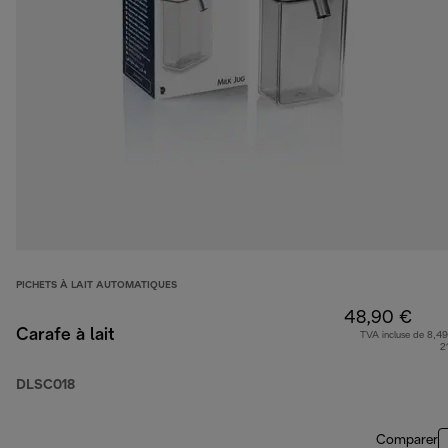
PICHETS À LAIT AUTOMATIQUES
48,90 €
Carafe à lait
TVA incluse de 8,49
2
DLSC018
Comparer