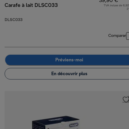
39,90 €
Carafe à lait DLSC033
TVA incluse de 6,92
2
DLSC033
Comparer
Préviens-moi
En découvrir plus