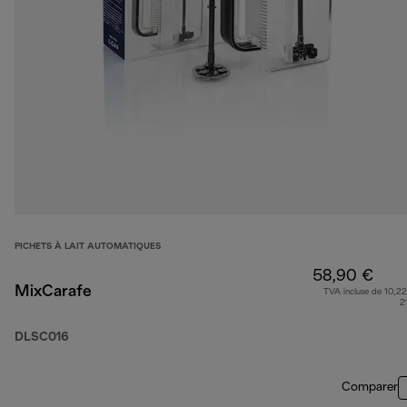
PICHETS À LAIT AUTOMATIQUES
58,90 €
MixCarafe
TVA incluse de 10,22
2
DLSC016
Comparer