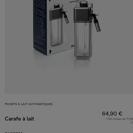
PICHETS À LAIT AUTOMATIQUES
64,90 €
Carafe à lait
TVA incluse de 11,26
2