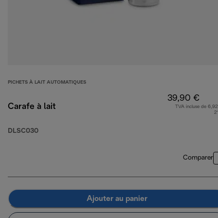
PICHETS À LAIT AUTOMATIQUES
39,90 €
Carafe à lait
TVA incluse de 6,92
2
DLSC030
Comparer
Ajouter au panier