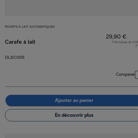
PICHETS À LAIT AUTOMATIQUES
29,90 €
Carafe à lait
TVA incluse de 5,19
2
DLSC005
Comparer
Ajouter au panier
En découvrir plus