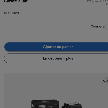
Carafe à lait
TVA incluse de 6,92
2
DLSC029
Comparer
Ajouter au panier
En découvrir plus