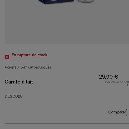
En rupture de stock
PICHETS À LAIT AUTOMATIQUES
29,90 €
Carafe à lait
TVA incluse de 5,19
2
DLSC028
Comparer