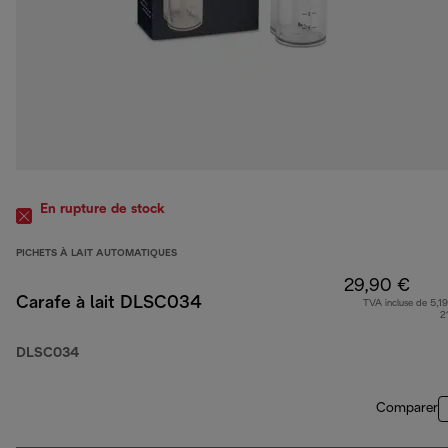
En rupture de stock
PICHETS À LAIT AUTOMATIQUES
29,90 €
Carafe à lait DLSC034
TVA incluse de 5,19
2
DLSC034
Comparer