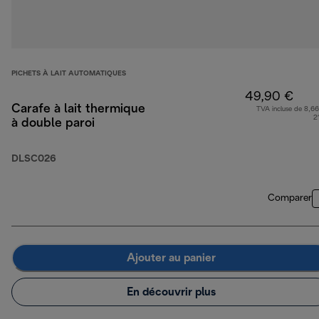
PICHETS À LAIT AUTOMATIQUES
49,90 €
Carafe à lait thermique
TVA incluse de 8,66
2
à double paroi
DLSC026
Comparer
Ajouter au panier
En découvrir plus