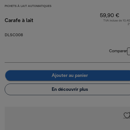
PICHETS À LAIT AUTOMATIQUES
59,90 €
Carafe à lait
TVA incluse de 10,40
2
DLSC008
Comparer
Ajouter au panier
En découvrir plus