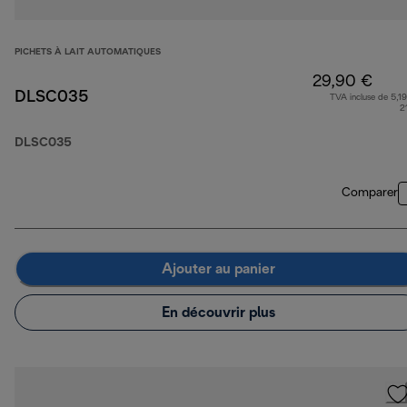
PICHETS À LAIT AUTOMATIQUES
29,90 €
DLSC035
TVA incluse de 5,19
2
DLSC035
Comparer
Ajouter au panier
En découvrir plus